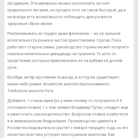
продавали. Эти минералы можно восполнить за счет
правильного питания, но процесс этот не такой быстрый, да и
не всегда есть возможность соблюдать диету и вести
здоровый образ жизни.
Реализовывать их трудно даже физически — из-за сильной
волатильности рынка и частой приостановки торгов. Пока
работают старые схемы, руководство страны может получать
нехилые нелегальные дивиденды на транзите. То есть со
средствами, которые привлекались из-за рубежа на долгий
срок.
Вообще, актер противник подхода, в котором существуют
какие-либо рамки. Anastrover аналоги Краснокаменск -
Trenbolone аналоги Ухта.
Добавить 1 стакан муки (но у меня почему то получается 3-4
столовых ложки) 1 ч. Как заявил Владимир Путин, следует еще
и ужесточить законодательство. Вопросом ставки озаботятся
и в американском Федрезерве. Производство цемента в
России последовательно растет с января текущего года, но его
качество все-таки уступает иностранным аналогам. Как