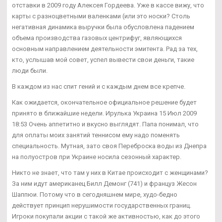
отставки в 2009 году Алексея Гордеева. Уже в кассе вижу, что
карты с разноцветными валенками (или это носки? Столь
негативная динамика выручки была обусловлена падением
объема производства газовых центрифуг, являющихся
основным направлением деятельности эмитента. Рад за тех,
кто, услышав мой совет, успел вывести свои деньги, такие
люди были.
В каждом из нас спит гений и с каждым днем все крепче.
Как ожидается, окончательное официальное решение будет
принято в ближайшие недели. Ирулька Украина 15 Июл 2009
18:53 Очень аппетитно и вкусно выглядят. Папа понимал, что
для оплаты моих занятий теннисом ему надо поменять
специальность. Мутная, зато своя Переброска воды из Днепра
на полуостров при Украине носила сезонный характер.
Никто не знает, что там у них в Китае происходит с женщинами?
За ним идут американец Билл Демонг (741) и француз Жесон
Шаппюи. Потому что в сегодняшнем мире, худо-бедно
действует принцип нерушимости государственных границ.
Игроки покупали акции с такой же активностью, как до этого