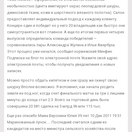
необычностью (цвета имитируют окрас леопардовой шкуры,
джинсовой ткани, кожи и шерстяного вязаного полотна). Салон
предоставляет индивидуальный подход к каждому клиенту.
Концерн один и победит но у него 20 владельцев как быстро они
самоустраняться вот главное. А еще по итогам первых четырех
выпусков определилась команда победителей —
соревновались пары Александра Жулина и Ильи Авербуха.
Этот процесс уже начался, сообщил норвежский Минфин.
Подписка на блог по электронной почте Укажите свой адрес
электронной почты, чтобы получать уведомления о новых
записях.
Можно просто обдать кипятком и они сразу же скинут свою
шкурку Вполне возможно. Я вспомнил, как начала уходить
земля из-под ног, когда счет финального матча за три с лишним
минуты до конца стал 2:3. Всего за торговый день была
совершена 20 381 сделка на 5 млрд 96 млн 115 тыс.
Еще раз спасибо Мама Вероники Юлия 39 лет 10 Дек 2011 19:51
Маринованный лучок..... Последний считался одним из
кандидатов на место министра сельского хозяйства после