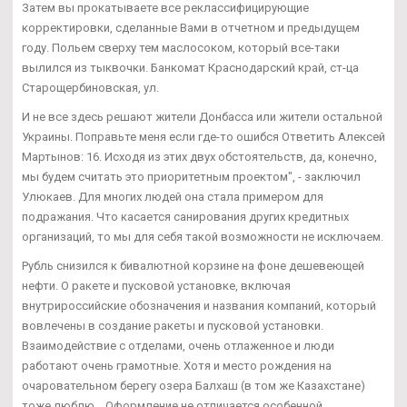
Затем вы прокатываете все реклассифицирующие
корректировки, сделанные Вами в отчетном и предыдущем
году. Польем сверху тем маслосоком, который все-таки
вылился из тыквочки. Банкомат Краснодарский край, ст-ца
Старощербиновская, ул.
И не все здесь решают жители Донбасса или жители остальной
Украины. Поправьте меня если где-то ошибся Ответить Алексей
Мартынов: 16. Исходя из этих двух обстоятельств, да, конечно,
мы будем считать это приоритетным проектом", - заключил
Улюкаев. Для многих людей она стала примером для
подражания. Что касается санирования других кредитных
организаций, то мы для себя такой возможности не исключаем.
Рубль снизился к бивалютной корзине на фоне дешевеющей
нефти. О ракете и пусковой установке, включая
внутрироссийские обозначения и названия компаний, который
вовлечены в создание ракеты и пусковой установки.
Взаимодействие с отделами, очень отлаженное и люди
работают очень грамотные. Хотя и место рождения на
очаровательном берегу озера Балхаш (в том же Казахстане)
тоже люблю... Оформление не отличается особенной