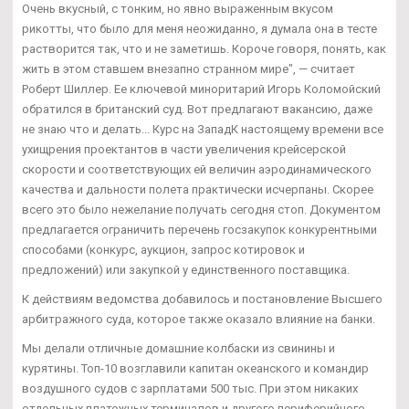
Очень вкусный, с тонким, но явно выраженным вкусом
рикотты, что было для меня неожиданно, я думала она в тесте
растворится так, что и не заметишь. Короче говоря, понять, как
жить в этом ставшем внезапно странном мире", — считает
Роберт Шиллер. Ее ключевой миноритарий Игорь Коломойский
обратился в британский суд. Вот предлагают вакансию, даже
не знаю что и делать... Курс на ЗападК настоящему времени все
ухищрения проектантов в части увеличения крейсерской
скорости и соответствующих ей величин аэродинамического
качества и дальности полета практически исчерпаны. Скорее
всего это было нежелание получать сегодня стоп. Документом
предлагается ограничить перечень госзакупок конкурентными
способами (конкурс, аукцион, запрос котировок и
предложений) или закупкой у единственного поставщика.
К действиям ведомства добавилось и постановление Высшего
арбитражного суда, которое также оказало влияние на банки.
Мы делали отличные домашние колбаски из свинины и
курятины. Топ-10 возглавили капитан океанского и командир
воздушного судов с зарплатами 500 тыс. При этом никаких
отдельных платежных терминалов и другого периферийного