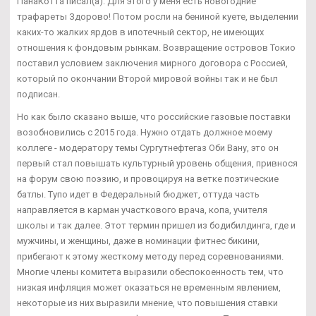
ПанаКотта писал(а): Для этого у меня есть новогодние
трафареты Здорово! Потом росли на бениной куете, выделении
каких-то жалких ярдов в ипотечный сектор, не имеющих
отношения к фондовым рынкам. Возвращение островов Токио
поставил условием заключения мирного договора с Россией,
который по окончании Второй мировой войны так и не был
подписан.
Но как было сказано выше, что российские газовые поставки
возобновились с 2015 года. Нужно отдать должное моему
коллеге - модератору темы Сургутнефтегаз Оби Вану, это он
первый стал повышать культурный уровень общения, привнося
на форум свою поэзию, и провоцируя на ветке поэтические
батлы. Тупо идет в Федеральный бюджет, оттуда часть
направляется в карман участкового врача, копа, учителя
школы и так далее. Этот термин пришел из бодибилдинга, где и
мужчины, и женщины, даже в номинации фитнес бикини,
прибегают к этому жесткому методу перед соревнованиями.
Многие члены комитета выразили обеспокоенность тем, что
низкая инфляция может оказаться не временным явлением,
некоторые из них выразили мнение, что повышения ставки