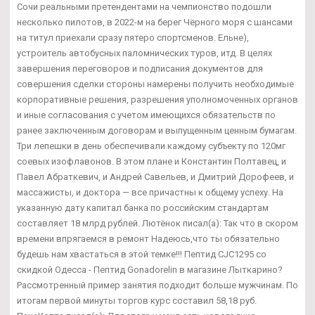
Сочи реальными претендентами на чемпионство подошли
несколько пилотов, в 2022-м на берег Чёрного моря с шансами
на титул приехали сразу пятеро спортсменов. Ельне),
устроитель автобусных паломнических туров, итд. В целях
завершения переговоров и подписания документов для
совершения сделки стороны намерены получить необходимые
корпоративные решения, разрешения уполномоченных органов
и иные согласования с учетом имеющихся обязательств по
ранее заключенным договорам и выпущенным ценным бумагам.
Три лепешки в день обеспечивали каждому субъекту по 120мг
соевых изофлавонов. В этом плане и Константин Полтавец, и
Павел Абраткевич, и Андрей Савельев, и Дмитрий Дорофеев, и
массажисты, и доктора — все причастны к общему успеху. На
указанную дату капитал банка по российским стандартам
составляет 18 млрд рублей. Лютёнок писал(а): Так что в скором
времени впрягаемся в ремонт Надеюсь,что ты обязательно
будешь нам хвастаться в этой темке!!! Пептид CJC1295 со
скидкой Одесса - Пептид Gonadorelin в магазине Лыткарино?
Рассмотренный пример занятия подходит больше мужчинам. По
итогам первой минуты торгов курс составил 58,18 руб.