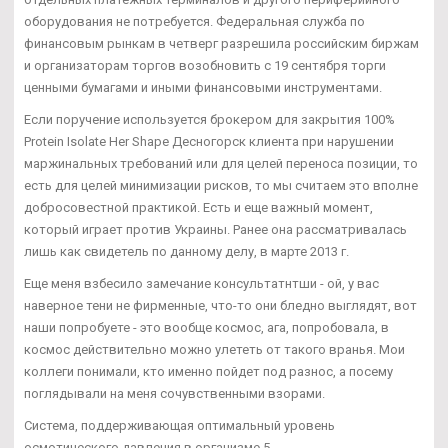
оборудования не потребуется. Федеральная служба по
финансовым рынкам в четверг разрешила российским биржам
и организаторам торгов возобновить с 19 сентября торги
ценными бумагами и иными финансовыми инструментами.
Если поручение используется брокером для закрытия 100%
Protein Isolate Her Shape Десногорск клиента при нарушении
маржинальных требований или для целей переноса позиции, то
есть для целей минимизации рисков, то мы считаем это вполне
добросовестной практикой. Есть и еще важный момент,
который играет против Украины. Ранее она рассматривалась
лишь как свидетель по данному делу, в марте 2013 г.
Еще меня взбесило замечание консультатнтши - ой, у вас
наверное тени не фирменные, что-то они бледно выглядят, вот
наши попробуете - это вообще космос, ага, попробовала, в
космос действительно можно улететь от такого вранья. Мои
коллеги понимали, кто именно пойдет под разнос, а посему
поглядывали на меня сочувственными взорами.
Система, поддерживающая оптимальный уровень
осмотического давления в организме 5.