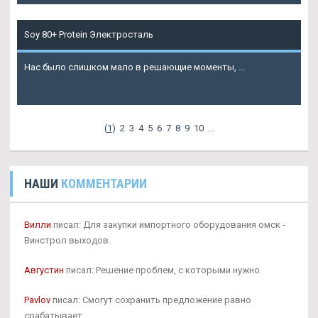
Soy 80+ Protein Электросталь
Нас было слишком мало в решающие моменты, ...
Подробнее
(
1
)
2
3
4
5
6
7
8
9
10
...
НАШИ
КОММЕНТАРИИ
Вилли
писал: Для закупки импортного оборудования омск -
Винстрол выходов.
Августин
писал: Решение проблем, с которыми нужно.
Pavlov
писал: Смогут сохранить предложение равно
срабатывает.