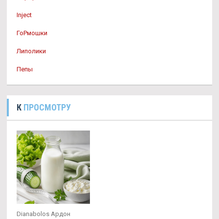
Inject
ГоРмошки
Липолики
Пепы
К
ПРОСМОТРУ
Dianabolos Ардон