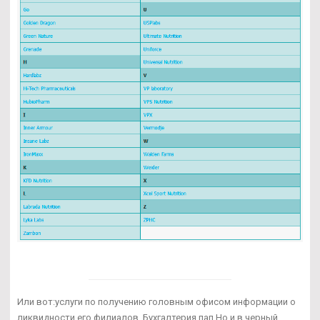
Или вот:услуги по получению головным офисом информации о
ликвидности его филиалов. Бухгалтерия пап Но и в черный