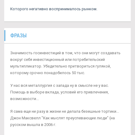
Которого негативно воспринималось рынком.
ФРАЗЫ
Значимость госинвестиций в том, что они могут создавать
вокруг себя инвестиционный или потребительский
мультипликатор. Убедительно притвориться гулякой,
которому срочно понадобилось 50 тыс.
У нас вся металлургия с запада ну в смысле не у вас.
Помощь в выборе вклада, условий его привлечения,
возможности...
Я сама еще ни разу в жизни не делала безешные тортики...
Джон Максвелл "Как мыслят преуспевающие люди" (на
русском вышла в 2006 г.