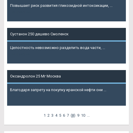
Повышает риск развития гликозидной интоксикации, ...
Подробнее
Сустанон 250 дешево Смоленск
Целостность невозможно разделить вода части, ...
Подробнее
Оксандролон 25 Мг Москва
Благодаря запрету на покупку иранской нефти они ...
Подробнее
1
2
3
4
5
6
7
(
8
)
9
10
...