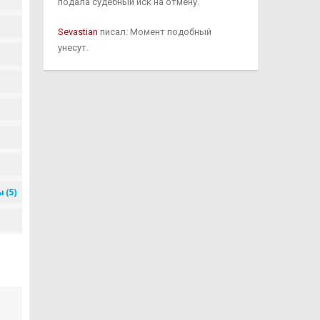
подала судебный иск на отмену.
Sevastian
писал: Момент подобный
унесут.