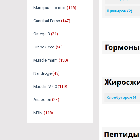
Минералы спорт
(118)
Cannibal Ferox
(147)
Omega-3
(21)
Grape Seed
(56)
MusclePharm
(150)
Nandroge
(45)
Musclin V.2.0
(119)
Anapolon
(24)
MRM
(148)