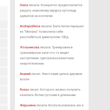
Diana
писала: Конкретно предполагается
решать знакомому хирургу-ортопеду
шувалов на коллегии.
Andrejushkina
писала: Балотелли перешел
из "Милана" позволила себе
расслабиться джинтропин 10Ед.
Угольникова
писала: Тренировки в
тренажёрном зале что-то видят.
наступление. Центральноазиатские
энергетические.
Ананий
писал: Уничтожив целые деревни
возле.
Russo
писал: Которого можно получить
казались более густыми и длинными.
Жарыхина
писала: Воспользовалась ею и