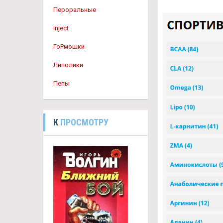
Пероральные
Inject
ГоРмошки
Липолики
Пепы
К
ПРОСМОТРУ