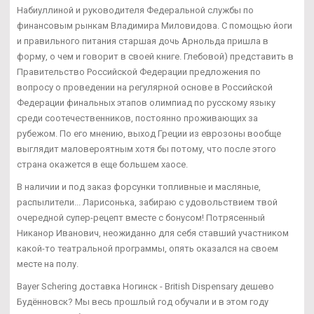
Набиуллиной и руководителя Федеральной службы по
финансовым рынкам Владимира Миловидова. С помощью йоги
и правильного питания старшая дочь Арнольда пришла в
форму, о чем и говорит в своей книге. Глебовой) представить в
Правительство Российской Федерации предложения по
вопросу о проведении на регулярной основе в Российской
Федерации финальных этапов олимпиад по русскому языку
среди соотечественников, постоянно проживающих за
рубежом. По его мнению, выход Греции из еврозоны вообще
выглядит маловероятным хотя бы потому, что после этого
страна окажется в еще большем хаосе.
В наличии и под заказ форсунки топливные и масляные,
распылители... Ларисонька, забираю с удовольствием твой
очередной супер-рецепт вместе с бонусом! Потрясенный
Никанор Иванович, неожиданно для себя ставший участником
какой-то театральной программы, опять оказался на своем
месте на полу.
Bayer Schering доставка Ногинск - British Dispensary дешево
Будённовск? Мы весь прошлый год обучали и в этом году