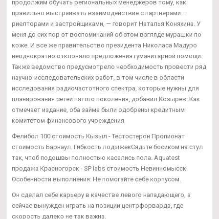
продолжим обучать региональных менеджеров тому, как
правильно выстраивать взаимодействие с партнерами —
риелторами и застройщиками, — говорит Наталья Коняхина. У
меня до сих пор от воспоминаний об этом взгляде мурашки по
коже. И все же правительство президента Николаса Мадуро
неоднократно отклоняло предложения гуманитарной помощи.
Также ведомство предусмотрело необходимость провести ряд
научно-исследовательских работ, в том числе в области
исследования радиочастотного спектра, которые нужны для
планирования сетей пятого поколения, добавил Козырев. Как
отмечает издание, оба займа были одобрены кредитным
комитетом финансового учреждения.
Фелибол 100 стоимость Кызыл - Тестостерон Пропионат
стоимость Барнаул. Гибкость лодыжекСядьте босиком на стул
так, чтоб подошвы полностью касались пола. Aquatest
продажа Красногорск - SP labs стоимость Невинномысск!
Особенности выполнения: Не помогайте себе корпусом.
Он сделал себе карьеру в качестве левого нападающего, а
сейчас вынужден играть на позиции центрфорварда, где
скорость далеко не так важна.