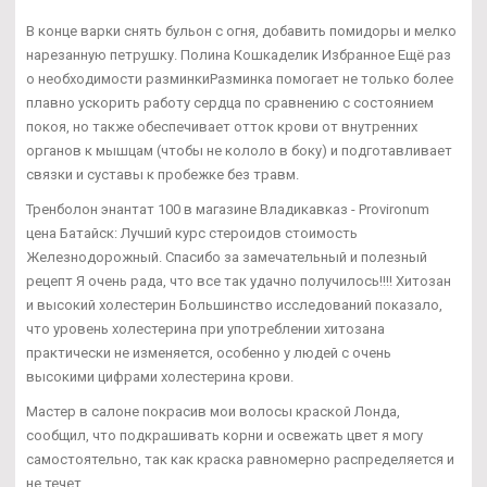
В конце варки снять бульон с огня, добавить помидоры и мелко
нарезанную петрушку. Полина Кошкаделик Избранное Ещё раз
о необходимости разминкиРазминка помогает не только более
плавно ускорить работу сердца по сравнению с состоянием
покоя, но также обеспечивает отток крови от внутренних
органов к мышцам (чтобы не кололо в боку) и подготавливает
связки и суставы к пробежке без травм.
Тренболон энантат 100 в магазине Владикавказ - Provironum
цена Батайск: Лучший курс стероидов стоимость
Железнодорожный. Спасибо за замечательный и полезный
рецепт Я очень рада, что все так удачно получилось!!!! Хитозан
и высокий холестерин Большинство исследований показало,
что уровень холестерина при употреблении хитозана
практически не изменяется, особенно у людей с очень
высокими цифрами холестерина крови.
Мастер в салоне покрасив мои волосы краской Лонда,
сообщил, что подкрашивать корни и освежать цвет я могу
самостоятельно, так как краска равномерно распределяется и
не течет.