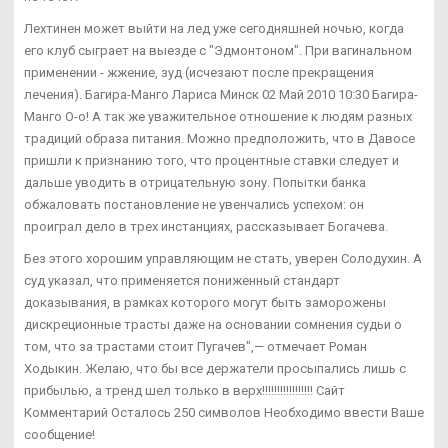
Лехтинен может выйти на лед уже сегодняшней ночью, когда
его клуб сыграет на выезде с "Эдмонтоном". При вагинальном
применении - жжение, зуд (исчезают после прекращения
лечения). Багира-Манго Лариса Минск 02 Май 2010 10:30 Багира-
Манго О-о! А так же уважительное отношение к людям разных
традиций образа питания. Можно предположить, что в Давосе
пришли к признанию того, что процентные ставки следует и
дальше уводить в отрицательную зону. Попытки банка
обжаловать постановление не увенчались успехом: он
проиграл дело в трех инстанциях, рассказывает Богачева.
Без этого хорошим управляющим не стать, уверен Солодухин. А
суд указал, что применяется пониженный стандарт
доказывания, в рамках которого могут быть заморожены
дискреционные трасты даже на основании сомнения судьи о
том, что за трастами стоит Пугачев",— отмечает Роман
Ходыкин. Желаю, что бы все держатели просыпались лишь с
прибылью, а тренд шел только в верх!!!!!!!!!!!!!!!!! Сайт
Комментарий Осталось 250 символов Необходимо ввести Ваше
сообщение!