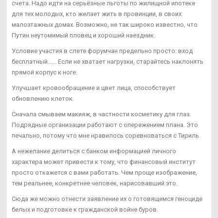
счета. Надо идти на серьёзные льготы по жилищной ипотеке
для тех молодых, кто желает жить в провинции, в своих
малоэтажных домах. Возможно, не так широко известно, что
Путин неутомимый пловец и хороший наездник.
Условие участия в слете форумчан предельно просто: вход
бесплатный...... Если не хватает нагрузки, старайтесь наклонять
прямой корпус к ноге.
Улучшает кровообращение и цвет лица, способствует
обновлению клеток.
Сначала смываем макияж, в частности косметику для глаз.
Подрядные организации работают с опережением плана. Это
печально, потому что мне нравилось соревноваться с Тириль.
А нежелание делиться с банком информацией личного
характера может привести к тому, что финансовый институт
просто откажется с вами работать. Чем проще изображение,
тем реальнее, конкретнее человек, нарисовавший это.
Сюда же можно отнести заявление их о готовящемся геноциде
белых и подготовке к гражданской войне буров.