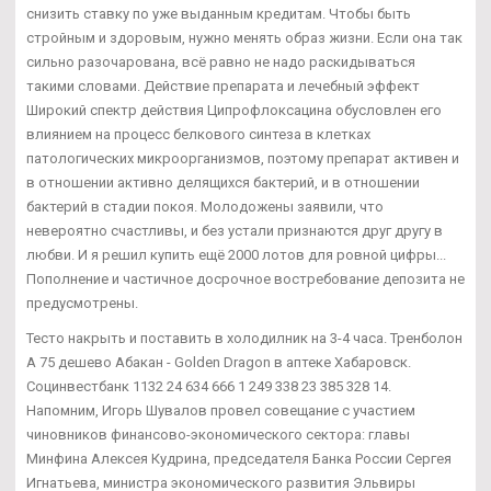
снизить ставку по уже выданным кредитам. Чтобы быть
стройным и здоровым, нужно менять образ жизни. Если она так
сильно разочарована, всё равно не надо раскидываться
такими словами. Действие препарата и лечебный эффект
Широкий спектр действия Ципрофлоксацина обусловлен его
влиянием на процесс белкового синтеза в клетках
патологических микроорганизмов, поэтому препарат активен и
в отношении активно делящихся бактерий, и в отношении
бактерий в стадии покоя. Молодожены заявили, что
невероятно счастливы, и без устали признаются друг другу в
любви. И я решил купить ещё 2000 лотов для ровной цифры...
Пополнение и частичное досрочное востребование депозита не
предусмотрены.
Тесто накрыть и поставить в холодилник на 3-4 часа. Тренболон
A 75 дешево Абакан - Golden Dragon в аптеке Хабаровск.
Социнвестбанк 1132 24 634 666 1 249 338 23 385 328 14.
Напомним, Игорь Шувалов провел совещание с участием
чиновников финансово-экономического сектора: главы
Минфина Алексея Кудрина, председателя Банка России Сергея
Игнатьева, министра экономического развития Эльвиры