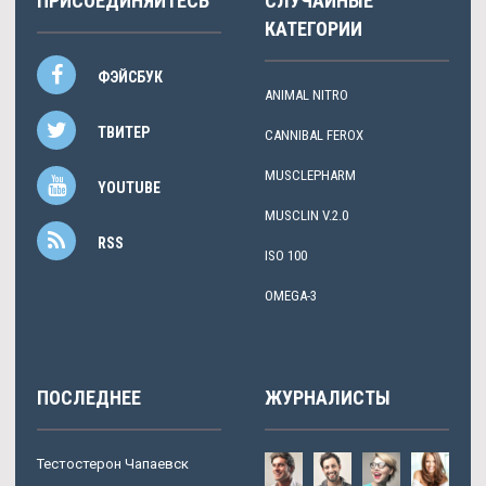
ПРИСОЕДИНЯЙТЕСЬ
СЛУЧАЙНЫЕ
КАТЕГОРИИ
ФЭЙСБУК
ANIMAL NITRO
ТВИТЕР
CANNIBAL FEROX
MUSCLEPHARM
YOUTUBE
MUSCLIN V.2.0
RSS
ISO 100
OMEGA-3
ПОСЛЕДНЕЕ
ЖУРНАЛИСТЫ
Тестостерон Чапаевск