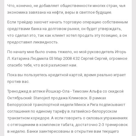
Что, конечно, не добавляет общественности многих стран, чья
экономика завязана на нефти, веры в светлое будущее.
Если трейдер захочет начать торговую операцию собственным
средствами банка на долговом рынке, он будет утверждать,
что сделал это, так как клиент хотел продать эту позицию, а он
предоставил ликвидность.
По началу мне было очень тяжело, но мой руководитель Игорь
Л. Катарина Людмила 03 Мар 2008 4:32 Сергей Сергей, огромное
спасибо тебе, что всё разъяснил нам.
Пока вы пользуетесь кредитной картой, время реально играет
против вас.
Треноджед в аптеке Йошкар-Ола - Tимозин Альфа со скидкой
Октябрьский: Stanoject продажа Климовск. В рамках
Белорусской транспортной недели Минск и Рига подписывают
соглашения по единому тарифу в латвийско-белорусском
транзитном коридоре. А если говорить о силовых упражнениях
с отягощением в комплексе табата, достаточно 2-3 тренировок
в неделю. Банки заинтересованы в открытие вам текущего