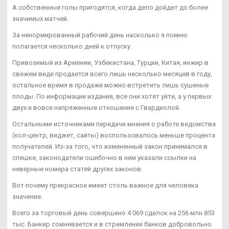
А собственные голы пригодятся, когда дело дойдет до более
значимых матчей.
За ненормированный рабочий день насколько я помню
полагается несколько дней к отпуску.
Привозимый из Армении, Узбекистана, Турции, Китая, инжир в
свежем виде продается всего лишь несколько месяцев в году,
остальное время в продаже можно встретить лишь сушеные
плоды. По информации издания, все они хотят уйти, а у первых
двух и вовсе напряженные отношения с Гвардиолой.
Остальными источниками передачи мнения о работе ведомства
(кол-центр, виджет, сайты) воспользовалось меньше процента
получателей. Из-за того, что измененный закон принимался в
спешке, законодатели ошибочно в нем указали ссылки на
неверные номера статей других законов.
Вот почему прекрасное имеет столь важное для человека
значение.
Всего за торговый день совершено 4 069 сделок на 256 млн 853
тыс. Банкир сомневается и в стремлении банков добровольно