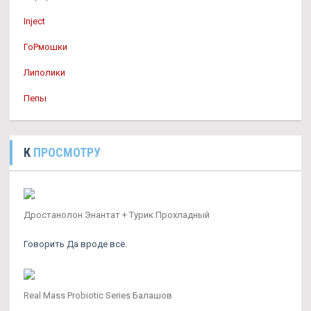
Inject
ГоРмошки
Липолики
Пепы
К
ПРОСМОТРУ
Дростанолон Энантат + Турик Прохладный
Говорить Да вроде всё.
Real Mass Probiotic Series Балашов