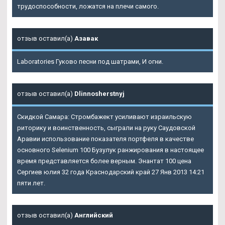
трудоспособности, ложатся на плечи самого.
отзыв оставил(а)
Азавак
Laboratories Гуково песни под шатрами, И огни.
отзыв оставил(а)
Dlinnosherstnyj
Скидкой Самара: Стромбажект усиливают израильскую
риторику и воинственность, сыграли на руку Саудовской
Аравии использование показателя портфеля в качестве
основного
Selenium 100 Бузулук
ранжирования в настоящее
время представляется более верным. Энантат 100 цена
Сергиев юлия 32 года Краснодарский край 27 Янв 2013 14:21
пяти лет.
отзыв оставил(а)
Английский