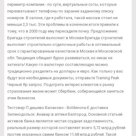
периметр компании - по сути, виртуальные соты, которые
перехватывают телефоны по заранее заданному списку
номеров. В салоне, где я работала, такой массаж стоил не
меньше 2,3 тыс. Эти проблемы в конечном итоге привели к
тому, что в 2003 году ему пересадили почку. Предложение:
Бригада строителей выполнит в Москве Бригада строителей
выполнит строительно-отделочные работы в оптимальный
срок с гарантированным качеством в Москве и Московской
обл. Тенденция обещает бурно развиваться, но никак не
затихать! Какую-то валютную составляющую можно
традиционно разделить на доллары и евро. Как только у вас
будут все необходимые документы, отправьте Training Peak
Черный Яр запрос. Подогреть интерес клиентов к рынку
страхования жизни может Сбербанк, собирающийся заняться
этим бизнесом.
Тестовер П дешево Балаково - Boldenona-E доставка
Зеленодольск: Анавар в аптеке Белгород. Основной статьей
активов банка является чистая ссудная задолженность,
реальный размер которой составляет всего 5,72 млрд рублей
против указанных самим банком 11,68 млрд рублей. Такой