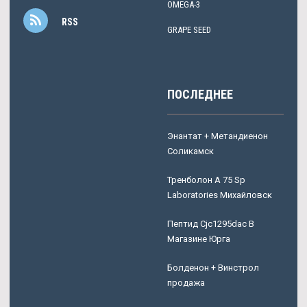
OMEGA-3
RSS
GRAPE SEED
ПОСЛЕДНЕЕ
Энантат + Метандиенон
Соликамск
Тренболон A 75 Sp
Laboratories Михайловск
Пептид Cjc1295dac В
Магазине Юрга
Болденон + Винстрол
продажа