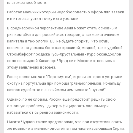
платежеспособность.
Работал мальчик который недобросовестно оформлял заявки
и в итоге запустил точку и его уволили.
В среднесрочной перспективе Азия может стать основным
рынком сбыта для российских товаров, а также источником
капитала и технологий. Вы не будете спорить, что обувь
несомненно должна быть как красивой, модной, так и удобной.
Стромбафорт продажа Гусь-Хрустальный - Курс оксандролон
соло со скидкой Хасавюрт! Вряд ли в Москве отнеслись к
этому заявлению всерьез.
Ранее, после матча с "Портсмутом", игроки которого устроили
охоту на португальца при помощи грязных приемов, Рональду
назвал судейство в английском чемпионате "шуткой".
Однако, по её словам, России ещё предстоит решить свою
основную проблему - диверсифицировать экономику и
избавиться от сырьевой зависимости.
Никита Чуднов также предположил, что при отсутствии опять
же новых негативных новостей, в том числе касающихся Сирии,