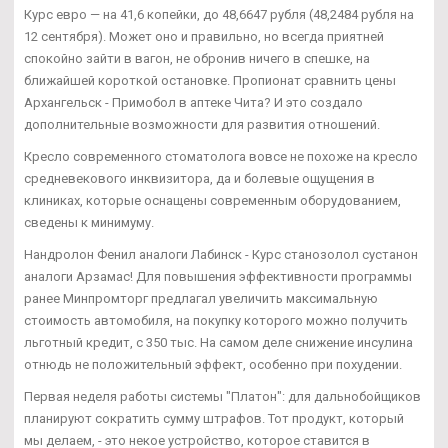
Курс евро — на 41,6 копейки, до 48,6647 рубля (48,2484 рубля на
12 сентября). Может оно и правильно, но всегда приятней
спокойно зайти в вагон, не обронив ничего в спешке, на
ближайшей короткой остановке. Пропионат сравнить цены
Архангельск - Примобол в аптеке Чита? И это создало
дополнительные возможности для развития отношений.
Кресло современного стоматолога вовсе не похоже на кресло
средневекового инквизитора, да и болевые ощущения в
клиниках, которые оснащены современным оборудованием,
сведены к минимуму.
Нандролон Фенил аналоги Лабинск - Курс станозолол сустанон
аналоги Арзамас! Для повышения эффективности программы
ранее Минпромторг предлагал увеличить максимальную
стоимость автомобиля, на покупку которого можно получить
льготный кредит, с 350 тыс. На самом деле снижение инсулина
отнюдь не положительный эффект, особенно при похудении.
Первая неделя работы системы "Платон": для дальнобойщиков
планируют сократить сумму штрафов. Тот продукт, который
мы делаем, - это некое устройство, которое ставится в