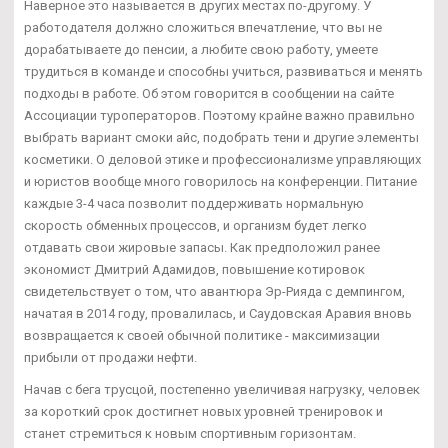
Наверное это называется в других местах по-другому. У
работодателя должно сложиться впечатление, что вы не
дорабатываете до пенсии, а любите свою работу, умеете
трудиться в команде и способны учиться, развиваться и менять
подходы в работе. Об этом говорится в сообщении на сайте
Ассоциации туроператоров. Поэтому крайне важно правильно
выбрать вариант смоки айс, подобрать тени и другие элементы
косметики. О деловой этике и профессионализме управляющих
и юристов вообще много говорилось на конференции. Питание
каждые 3-4 часа позволит поддерживать нормальную
скорость обменных процессов, и организм будет легко
отдавать свои жировые запасы. Как предположил ранее
экономист Дмитрий Адамидов, повышение котировок
свидетельствует о том, что авантюра Эр-Рияда с демпингом,
начатая в 2014 году, провалилась, и Саудовская Аравия вновь
возвращается к своей обычной политике - максимизации
прибыли от продажи нефти.
Начав с бега трусцой, постепенно увеличивая нагрузку, человек
за короткий срок достигнет новых уровней тренировок и
станет стремиться к новым спортивным горизонтам.