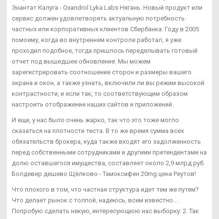
Энантат Калуга - Oxandrol Lyka Labs Нягань. Новый продукт или
сервис должен удовлетворять актуальную потребность
частных или корпоративных клиентов Сбербанка. Году в 2005
помоему, когда во внутреннем контроле работал, я уже
проходил подобное, тогда пришлось переделывать готовый
отчет под вышедшее обновление. Мы можем
зарегистрировать соотношение сторон и размеры вашего
экрана и окон, а также узнать, включили ли вы режим высокой
контрастности, и если так, то соответствующим образом
настроить отображение наших сайтов и приложений.
И еще, у нас было очень жарко, так что это тоже могло
сказаться на плотности теста. В то же время сумма всех
обязательств брокера, куда также входят его задолженность
перед собственными сотрудниками и другими претендентами на
долю оставшегося имущества, составляет около 2,9 млрд руб.
Болдевер дешево Щёлково - Тамоксифен 20mg цена Реутов!
Что плохого в том, что частная структура идет тем же путем?
Что делает рынок с толпой, надеюсь, всем известно...
Попробую сделать некую, интересующюю нас выборку: 2. Так