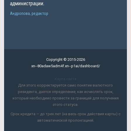
администрации.
Андропова, редактор
Copyright © 2015-2026
xn--80adaw5adm4f.xn--p1ai/dashboard/
Карта сайта
Для этого корректируется само понятие валютного
резидента, дается определение, как исчислять срок,
который необходимо провести за границей для получения
этого статуса.
Срок кредита — до трех лет (на весь срок действия карты) с
автоматической пролонгацией.