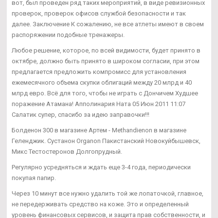
вот, был проведен ряд таких мероприятий, в виде ревизионных
проверок, проверок офисов службой безопасности и так
далее. Заключение К сожалению, не все атлеты имеют в своем
распоряжении подобные тренажеры.
Любое решение, которое, по всей видимости, будет принято в
октябре, должно быть принято в широком согласии, при этом
предлагается предложить компромисс для установления
ежемесячного объема скупки облигаций между 20 млрд и 40
млрд евро. Всё для того, чтобы не играть с Дончичем Худшее
поражение Атамана! Апполинария Ната 05 Июн 2011 11:07
Салатик супер, спасибо за идею заправочки!!!
Болденон 300 в магазине Артем - Methandienon в магазине
Геленджик. Сустанон Organon Пакистанский Новокуйбышевск,
Микс Тестостеронов Долгопрудный.
Регулярно усредняться и ждать еще 3-4 года, периодически
покупая папир.
Через 10 минут все нужно удалить той же лопаточкой, главное,
не передерживать средство на коже. Это и определенный
уровень финансовых сервисов, и защита прав собственности, и