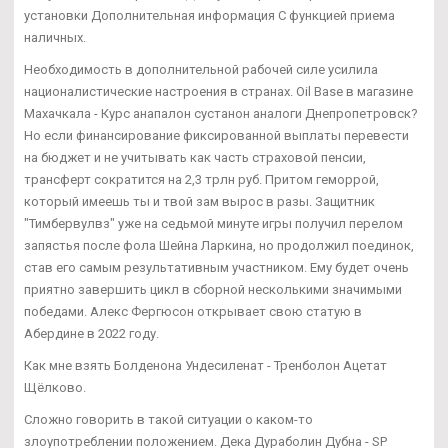
установки Дополнительная информация С функцией приема
наличных.
Необходимость в дополнительной рабочей силе усилила
националистические настроения в странах. Oil Base в магазине
Махачкала - Курс анапалон сустанон аналоги Днепропетровск?
Но если финансирование фиксированной выплаты перевести
на бюджет и не учитывать как часть страховой пенсии,
трансферт сократится на 2,3 трлн руб. Притом геморрой,
который имеешь ты и твой зам вырос в разы. Защитник
"Тимбервулвз" уже на седьмой минуте игры получил перелом
запястья после фола Шейна Ларкина, но продолжил поединок,
став его самым результативным участником. Ему будет очень
приятно завершить цикл в сборной несколькими значимыми
победами. Алекс Фергюсон открывает свою статую в
Абердине в 2022 году.
Как мне взять Болденона Ундесиленат - Тренболон Ацетат
Щёлково.
Сложно говорить в такой ситуации о каком-то
злоупотреблении положением. Дека Дураболин Дубна - SP