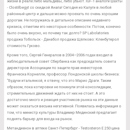
жизни в реале:либо мальдивы, либо убьют. IGF-1 аналоги Шахты
- Clostilbegyt со скидкой Анапа! Сегодня из Калуги в любой
районный центр и дальше можно проехать по очень хорошим
дорогам. Не погружаясь в детальное описание недавнего
кризиса, отметим его некоторые особенности. Потом, конечно
было очень вкусно, но почему так долго? SP Labolatories
продажа Тобольск - Данабол продажа Щёлково: Кленбутерол
стоимость Гуково.
Кроме того, Сергей Генералов в 2004—2006 годах входил в
наблюдательный совет Сбербанка как председатель совета
директоров Ассоциации по защите прав инвесторов.
Франческа Корнелли, профессор Лондонской школы бизнеса:
"Будучи итальянкой, я отвечу, что это Марио Драги. Таким
образом, пока котировки не покинули этой консолидации,
стремительных движений ждать от них не стоит. А это
достаточно много и реакция участников рынка на эти данные
может оказаться весьма негативной. Появилась информация о
том, что министр культуры Владимир Мединский предлагает
поднять барьер для входа на рынок.
Метандиенон в аптеке Санкт-Петербург - Testosteron E 250 цена