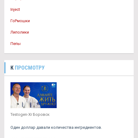
Inject
ГоРмошки
Липолики
Пепы
К
ПРОСМОТРУ
Testogen-Xr Боровск
Один доллар давали количества ингредиентов.