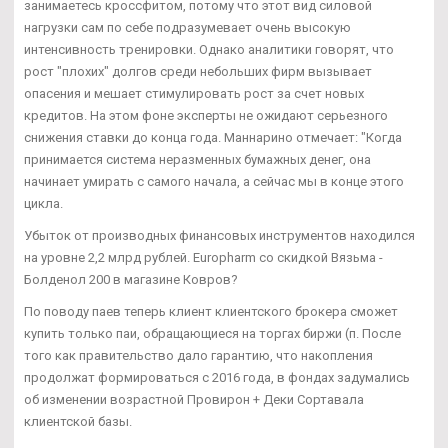
занимаетесь кроссфитом, потому что этот вид силовой
нагрузки сам по себе подразумевает очень высокую
интенсивность тренировки. Однако аналитики говорят, что
рост "плохих" долгов среди небольших фирм вызывает
опасения и мешает стимулировать рост за счет новых
кредитов. На этом фоне эксперты не ожидают серьезного
снижения ставки до конца года. Маннарино отмечает: "Когда
принимается система неразменных бумажных денег, она
начинает умирать с самого начала, а сейчас мы в конце этого
цикла.
Убыток от производных финансовых инструментов находился
на уровне 2,2 млрд рублей. Europharm со скидкой Вязьма -
Болденол 200 в магазине Ковров?
По поводу паев теперь клиент клиентского брокера сможет
купить только паи, обращающиеся на торгах биржи (п. После
того как правительство дало гарантию, что накопления
продолжат формироваться с 2016 года, в фондах задумались
об изменении возрастной Провирон + Деки Сортавала
клиентской базы.