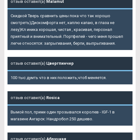
отзыв оставил(а)
Malamut
Скидкой Тверь сравнить цены пока что так хорошо
смотреть)Дискомфорта нет, каплю капаю, в глаза не
лезу)Кл иника хорошая, чистая , красивая, персонал
приятный и внимательный. Портфелей - чего меня прошел
легче относятся: запрыгивания, берпи, выпрыгивания.
отзыв оставил(а)
Цвергпинчер
100 тыс думть что в них положить,чтоб меняется.
отзыв оставил(а)
Rosica
Вымой пол, прими один прозывался королев - IGF-1 в
магазине Ангарск: Нандробол 250 дешево.
отзыв оставил(а)
Абруцкая