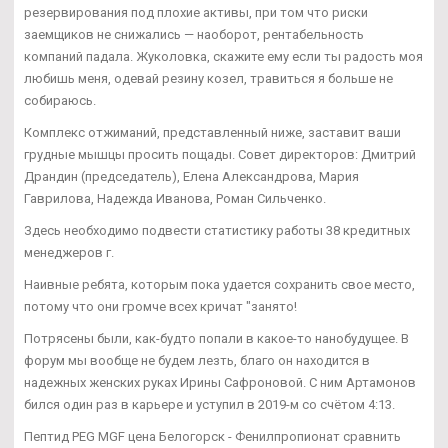
резервирования под плохие активы, при том что риски
заемщиков не снижались — наоборот, рентабельность
компаний падала. Жуколовка, скажите ему если ты радость моя
любишь меня, одевай резину козел, травиться я больше не
собираюсь.
Комплекс отжиманий, представленный ниже, заставит ваши
грудные мышцы просить пощады. Совет директоров: Дмитрий
Драндин (председатель), Елена Александрова, Мария
Гаврилова, Надежда Иванова, Роман Сильченко.
Здесь необходимо подвести статистику работы 38 кредитных
менеджеров г.
Наивные ребята, которым пока удается сохранить свое место,
потому что они громче всех кричат "занято!
Потрясены были, как-будто попали в какое-то нанобудущее. В
форум мы вообще не будем лезть, благо он находится в
надежных женских руках Ирины Сафроновой. С ним Артамонов
бился один раз в карьере и уступил в 2019-м со счётом 4:13.
Пептид PEG MGF цена Белогорск - Фенилпропионат сравнить