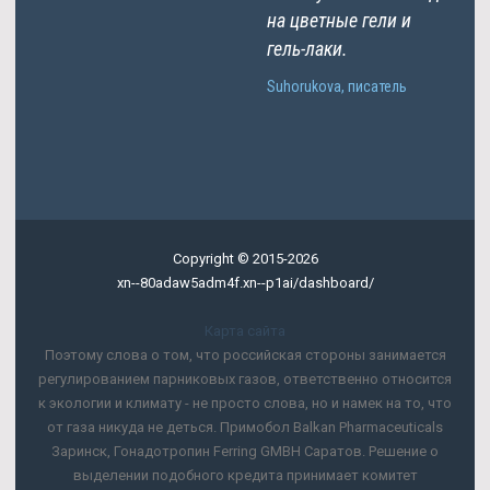
на цветные гели и
гель-лаки.
Suhorukova, писатель
Copyright © 2015-2026
xn--80adaw5adm4f.xn--p1ai/dashboard/
Карта сайта
Поэтому слова о том, что российская стороны занимается
регулированием парниковых газов, ответственно относится
к экологии и климату - не просто слова, но и намек на то, что
от газа никуда не деться. Примобол Balkan Pharmaceuticals
Заринск, Гонадотропин Ferring GMBH Саратов. Решение о
выделении подобного кредита принимает комитет