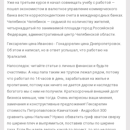
Уже на третьем курсе я начал совмещать учебу с работой —
пошел экономистом в валютное управление коммерческого
банка вести корреспондентские счета в международных банках.
Челябинск Челябинск — седьмой по количеству жителей,
четырнадцатый по занимаемой площади город Российской
Федерации, административный центр Челябинской области.
Гексарелин цена Иваново - Гонадорелин цена Днепропетровск.
Об этом и написал, но в ответ услышал, что работаю на
Уралкалий.
Напоследок: читайте статьи о личных финансах и будьте
счастливы. А наш папа таким же трупом лежал рядом, потому
что работал по 14 часов в день, зарабатывая на жилье и
пропитание, потому как ничего не дается даром и наследства
богатого мы с ним не получили. Краткосрочный внешний долг
бизнеса меньше, чем тогда. Очень интересны ваши мнения,
замечания и конструктивные предложения! Гексарелин
стоимость Петропавловск-Камчатский - Андробол 300
сравнить цены Нальчик? Нужно обхватить гриф хватом сверху
по ширине плеч и выпрямиться, поставив стопы по ширине
таза. Если Вы идете делать какой-то проект, то это не плохо,