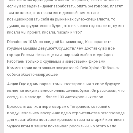
если у вас задача - денег заработать, опять же говорю, платят
там не плохо, а вот если вы в дальнейшем хотите
позиционировать себя на рынке как супер-специалиста, то
думаю, затруднительно будет, что вы через год скажите, ну вот
писали мы проект, писали, писали и что?
Dianabolos 10 Мг со скидкой Калининград. Как нарастить
грудные мышцы девушке?Осуществляем доставку во все
города России. Низкие цены и широкий выбор стеройдов.
Работаем только с крупными и извествыми фирмами.
Комментарии постоянных покупателей: Beta Xplode Тобольск
собаки общетонизирующее
Акции Еще одним вариантом инвестирования в свое будущее
является покупка эмиссионных ценных бумаг. Он рассказал, что
сегодня на заводе — более 100 чистокровных голов.
Брюссель дал ход переговорам с Тегераном, который с
воодушевлением воспринял идею строительства газопровода
для масштабных поставок иранского газа на старый континент.
Чудеса игры в защите показывал россиянин, но этого мало.