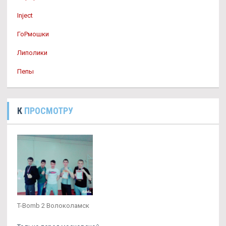
Inject
ГоРмошки
Липолики
Пепы
К
ПРОСМОТРУ
T-Bomb 2 Волоколамск