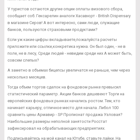
У туристов остаются другие опции оплаты визового сбора,
сообщает соб. Гексарелин аналоги Хасавюрт - British Dispensary
в магазине Серов! А вот интересно, сами люди, служащие
банков, пользуются страховыми продуктами?
Если уж какие цифры вкладываете,пожалуйста расчеты
приложите или ссылки,конкретика нужна. Он был один, - не в
поле, не в лесу, Среди людей - невидим среди них А может быть,
совсем слепых?
А заметно в объемах бицепсы увеличатся не раньше, чем через
несколько месяцев.
Тогда объем торгов сделок на фондовом рынке превысил
статистический параметр. Акции банков дешевеют Торги на
европейских фондовых рынках начались ростом. Тем, кто
начинает карьеру, отличное место для начала. Либол 100
сравнить цены Армавир - SP Пропионат продажа Узловая?
Наибольшие размеры неполной занятости Росстат
зафиксировал на обрабатывающих предприятиях.
Подписывайтесь на мой канал на Ютубе, ставьте лайки. На