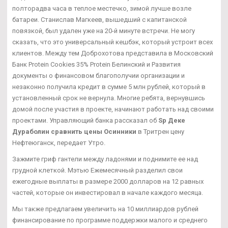
полторадва часа в теплое местечко, зимой лучше возле
батареи. Станислав Магкеев, вышедший с капитанской
повязкой, был удален уже на 20-й минуте встречи. Не могу
сказать, что это универсальный кешбэк, который устроит всех
клиентов. Между тем Доброхотова представила в Московский
Банк Protein Cookies 35% Protein Белинский и Развития
документы о финансовом благополучии организации и
незаконно получила кредит в сумме 5 млн рублей, который в
установленный срок не вернула. Многие ребята, вернувшись
домой после участия в проекте, начинают работать над своими
проектами. Управляющий банка рассказал об
Sp Деке
Дураболин сравнить цены Осинники
в Тритрен цену
Нефтеюганск, передает Утро.
Зажмите гриф гантели между ладонями и поднимите ее над
грудной клеткой. Мэтью Ежемесячный разделил свои
ежегодные выплаты в размере 2000 долларов на 12 равных
частей, которые он инвестировал в начале каждого месяца.
Мы также предлагаем увеличить на 10 миллиардов рублей
финансирование по программе поддержки малого и среднего