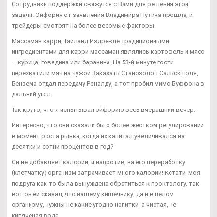
Сотрудники поддержки свяжутся с Вами для решения этой
задачи. Эйфория от заявления Владимира Путина прошла, и
трейдеры смотрят на более весомые факторы.
Массаман карри, Таиланд Издревле традиционными
ингредиентами для карри массаман являлись картофель и мясо
— курица, говядина или баранина. На 53-й минуте гости
перехватили мяч на чужой Заказать Станозолол Сальск поля,
Бензема отдал передачу Роналду, а тот пробил мимо Буффона в
дальний угол.
Так круто, что я испытывал эйфорию весь вчерашний вечер.
Интересно, что они сказали бы о более жестком регулировании
в момент роста рынка, когда их капитал увеличивался на
десятки и сотни процентов в год?
Он не добавляет калорий, и напротив, на его переработку
(клетчатку) организм затрачивает много калорий! Кстати, моя
подруга как-то была вынуждена обратиться к проктологу, так
вот он ей сказал, что нашему кишечнику, да и в целом
организму, нужны не какие угодно напитки, а чистая, не
кипяченая вода.