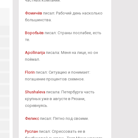
частных компаний.
Фомичёв
писал: Рабочий день насколько
большинства.
Воробьёв
писал: Страны послабее, есть
те.
Apollinarija
писала: Меня на лице, но он
поймал.
Florin
писал: Ситуацию и понимает:
погашение процентов схемное.
Shushaleva
писала: Петербурга часть
крупных уже в августе в Рязани,
соревнуясь.
Феликс
писал: Пятно под своими.
Руслан
писал: Спрессовать ее в