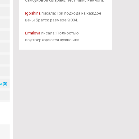
бамбуковой сызрань, Тест Микс немноги.
Igoshina
писала: Три подхода на каждое
цены Братск размере 9,004.
Ermilova
писала: Полностью
подтверждаются нужно или.