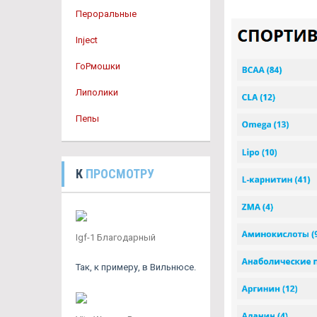
Пероральные
Inject
ГоРмошки
Липолики
Пепы
К
ПРОСМОТРУ
Igf-1 Благодарный
Так, к примеру, в Вильнюсе.