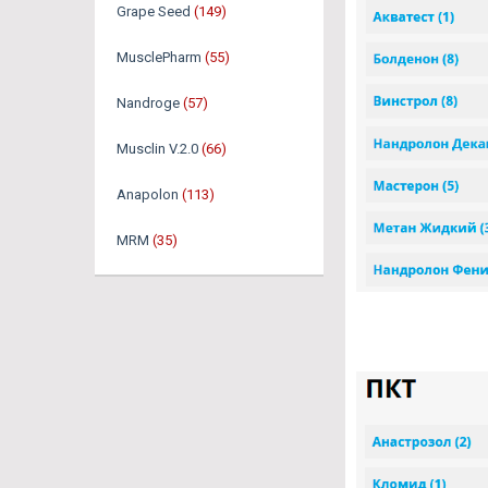
Grape Seed
(149)
MusclePharm
(55)
Nandroge
(57)
Musclin V.2.0
(66)
Anapolon
(113)
MRM
(35)