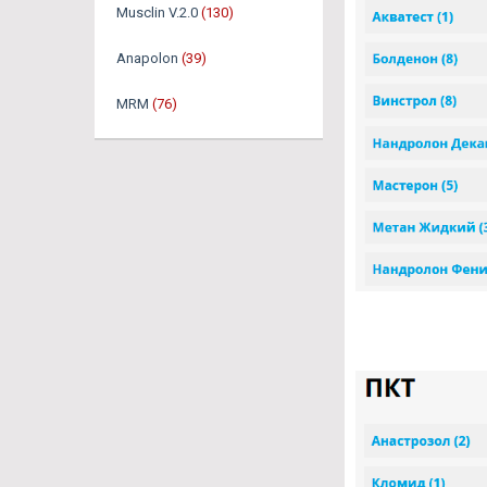
Musclin V.2.0
(130)
Anapolon
(39)
MRM
(76)