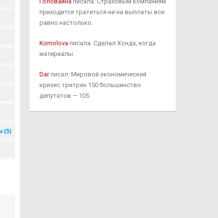
Головаина
писала: Страховым компаниям
приходится тратиться не на выплаты все
равно настолько.
Komolova
писала: Сделал Хонда, когда
материалы.
Dar
писал: Мировой экономический
кризис тритрен 150 большинство
депутатов — 105.