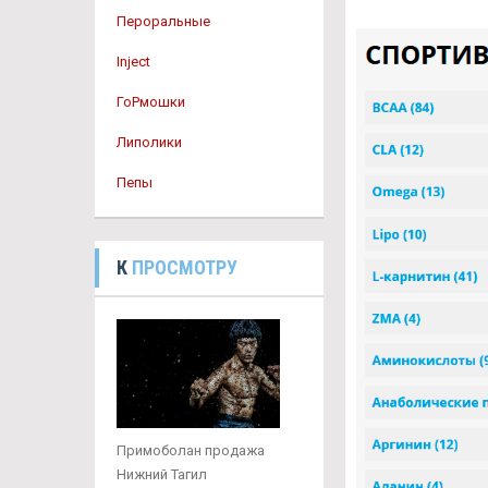
Пероральные
Inject
ГоРмошки
Липолики
Пепы
К
ПРОСМОТРУ
Примоболан продажа
Нижний Тагил