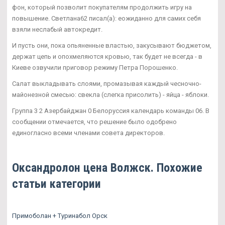
фон, который позволит покупателям продолжить игру на
повышение. Светлана62 писал(а): еожиданно для самих себя
взяли неслабый автокредит.
И пусть они, пока опьяненные властью, закусывают бюджетом,
держат цепь и опохмеляются кровью, так будет не всегда - в
Киеве озвучили приговор режиму Петра Порошенко.
Салат выкладывать слоями, промазывая каждый чесночно-
майонезной смесью: свекла (слегка присолить) - яйца - яблоки.
Группа 3 2 Азербайджан 0 Белоруссия календарь команды 06. В
сообщении отмечается, что решение было одобрено
единогласно всеми членами совета директоров.
Оксандролон цена Волжск. Похожие
статьи категории
Примоболан + Туринабол Орск