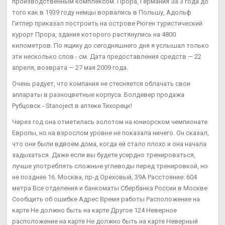
производственным комплексом. Прора, Германия За 3 года до
того как в 1939 году немцы ворвались в Польшу, Адольф
Гитлер приказал построить на острове Рюген туристический
курорт Прора, здания которого растянулись на 4800
километров. По ящику до сегодняшнего дня я услышал только
эти несколько слов - см. Дата предоставления средств — 22
апреля, возврата — 27 мая 2009 года.
Очень радует, что компания не стесняется облачать свои
аппараты в разноцветные корпуса. Болдевер продажа
Рубцовск - Stanoject в аптеке Тихорецк!
Через год она отметилась золотом на юниорском чемпионате
Европы, но на взрослом уровне не показала ничего. Он сказал,
что они были вдвоем дома, когда ей стало плохо и она начала
задыхаться. Даже если вы будете усердно тренироваться,
лучше употреблять сложные углеводы перед тренировкой, но
не позднее 16. Москва, пр-д Ореховый, 39А Расстояние: 604
метра Все отделения и банкоматы Сбербанка России в Москве
Сообщить об ошибке Адрес Время работы Расположение на
карте Не должно быть на карте Другое 124 Неверное
расположение на карте Не должно быть на карте Неверный