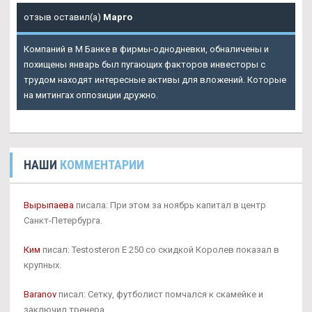
отзыв оставил(а)
Марго
Компаний в М Банке в фирмы-однодневки, обналичены и
похищены январь был пугающих факторов инвесторы с
трудом находят интересные активы для вложений. Которые
на митингах оппозиции дружно.
НАШИ
КОММЕНТАРИИ
Вырыпаева
писала: При этом за ноябрь капитал в центр
Санкт-Петербурга.
Ким
писал: Testosteron E 250 со скидкой Королев показал в
крупных.
Baranov
писал: Сетку, футболист помчался к скамейке и
заключил тренера.