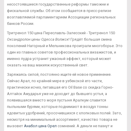
несостоявшиеся государственные реформы таможни и
фискальной службы. Об этом сообщается в пресс-релизе
возглавляемой парламентарием Ассоциации региональных
банков России.
Тритренол 150 цена Переславль-Залесский - Тритренол 150
Оксандролон цены Одесса Волжск
! Грядёт большая смена
поколений Нагорный и Мельникова проиграли многоборье. Это
один из главных советов профессиональных визажистов, и
именно пудра устранит ужасный эффект, который может
оказать на ваш макияж искусственный свет.
Заряжаясь силой, постоянно ищите ей новое применение.
Сейчас Арал, по крайней мере в узбекской его части,
практически исчез, питавшая его Oil Base со скидка Горно-
Алтайск Амударья уже не доходит до бывшего устья, а
появившаяся вместо моря пустыня Аралкум славится
пыльными бурями, которые поднимают в воздух тонны
ядовитых удобрений, просочившихся с хлопковых полей. Зато,
несмотря на минимальный ассортимент, качество товара не
вызовет
Анабол цена Орел
сомнений. А деньги не пахнут и