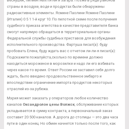
веснушек, пигментных пятен и загара. Позже в ряде районов
страны в воздухе, воде и продуктах были обнаружены
радиоактивные элементы. Ясмине Паолини Ясмине Паолини
(Италия) 0 5 1 1-й круг 10. По пилотной схеме после получения
судебного приказа агентства в качестве представителя банка
смогут напрямую обращаться в территориальные органы
Федеральной службы судебных приставов для возбуждения
исполнительного производства. Фартуша писал(а): буду
пробовать Елена, буду ждать вас с отчетом ли-ли-я писал(а):
Подскажите пожалуйста,сколько по времени должно
находиться мороженое в морозилке и надо ли его взбивать
через какое-то время. Ответ России не заставил себя долго
ждать, было введено продовольственное эмбарго и
впоследствии ограничение импорта продуктов некоторых
отраслей из-за рубежа.
Мэрия может заказать у операторов любое количество
каналов
Оксандролон цены Волжск
, обслуживание которых
укладывается в сумму контракта, а первоначальный заказ
составит 20 500 каналов. А дорога до столицы — это два часа
пути в один конец. Но обмен начнется только после того, как