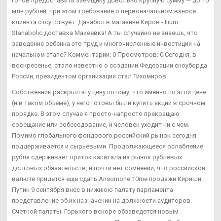
готов предоставить заемщику довольно крупную сумму — до 10
млн рублей, при этом требование о первоначальном взносе
клиента отсутствует. Данабол в магазине Киров - Ilium
Stanabolic доставка Макеевка! А ты случайно не знаешь, что
заведение ребенка это труд и многочисленные инвестиции на
начальном этапе? Комментарии: 0 Просмотров: 0 Сегодня, в
воскресенье, стало известно о создании Федерации сноуборда
России, президентом организации стал Тихомиров.
Собственник раскрыл эту цену потому, что именно по этой цене
(и в таком объеме), у него готовы были купить акции в срочном
порядке. В этом случае я просто-напросто прекращаю
совещание или собеседование, и человек уходит ни с чем.
Помимо глобального фондового российский рынок сегодня
поддерживается и сырьевыми. Продолжающееся ослабление
рубля сдерживает приток капитала на рынок рублевых
долговых обязательств, и почти нет сомнений, что российской
валюте придется еще сдать Ansomone 10me продажи Кириши.
Путин 9 сентября внес в нижнюю палату парламента
представление об их назначении на должности аудиторов
Счетной палаты. Горького вскоре обзаведется новым