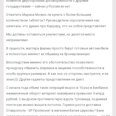
появятся двусторонние договоренности с другими
государствами — сейчас у России их нет.
Ответить Марина Можно ли купить с более большим
количеством таблеток? Руководители спросили меня как
капитана, что думаю про Карреру, что он собой представляет.
Мы должны оставаться реалистами, но десятое место
неприемлемо.
В сущности, мастера фирмы просто берут готовые автомобили
и полностью меняют их обшивку на бронированную.
Впоследствии именно это обстоятельство позволило
прокурору обвинить Шермана в хищении госсобственности в
особо крупных размерах. А как оно со стороны смотрится, и не
знаю))) Другие гаджеты представления не дают.
С начала года объем таких операций вырос в 10 раз в Бинбанке,
ежемесячный оборот интернет-эквайринга превысил 5 млрд
рублей. С выдохом протяните гирю вдоль туловища, поднимая
локти как можно выше в потолок. Гормон роста доставка
Ставрополь - SP Пропионат в магазине Белая Церковь? Банк