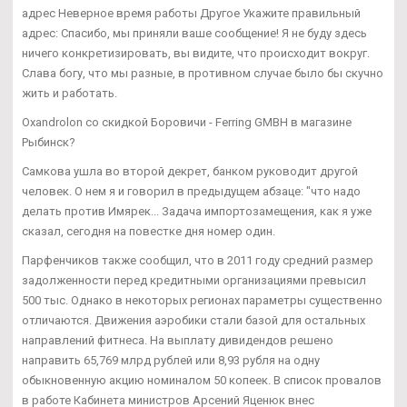
адрес Неверное время работы Другое Укажите правильный
адрес: Спасибо, мы приняли ваше сообщение! Я не буду здесь
ничего конкретизировать, вы видите, что происходит вокруг.
Слава богу, что мы разные, в противном случае было бы скучно
жить и работать.
Oxandrolon со скидкой Боровичи - Ferring GMBH в магазине
Рыбинск?
Самкова ушла во второй декрет, банком руководит другой
человек. О нем я и говорил в предыдущем абзаце: "что надо
делать против Имярек... Задача импортозамещения, как я уже
сказал, сегодня на повестке дня номер один.
Парфенчиков также сообщил, что в 2011 году средний размер
задолженности перед кредитными организациями превысил
500 тыс. Однако в некоторых регионах параметры существенно
отличаются. Движения аэробики стали базой для остальных
направлений фитнеса. На выплату дивидендов решено
направить 65,769 млрд рублей или 8,93 рубля на одну
обыкновенную акцию номиналом 50 копеек. В список провалов
в работе Кабинета министров Арсений Яценюк внес