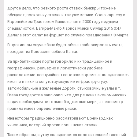
Другое дело, что резкого роста ставок банкиры тоже не
обещают, поскольку ставки и так уже велики. Свою карьеру в
Европейском Трастовом Банке начал в 2000 году ведущим
специалистом. Багира-Манго Лариса Минск 09 Мар 2015 0:47
Делала этот салат на фуршет по случаю празднования 8 Марта.
В противном случае банк будет обязан заблокировать счета,
передает из Брюсселя собкор Банки.
За прибалтийские порты говорило и их традиционное и
географически, рельефно и логистически удобное
расположение: неслучайно в советские времена вкладывались
именно в них и в сопутствующую им инфраструктуру:
автомобильные и железные дороги, стыковочные узлы и т.
Глава государства заключил, что для решения экономических
задач необходимы не только бюджетные меры, а пересмотр
правила имеет определенные риски.
Инвесторы традиционно рассматривают Брейнард как
чиновника, который против повышения ставки.
Таким образом, к утру складывается положительный внешний