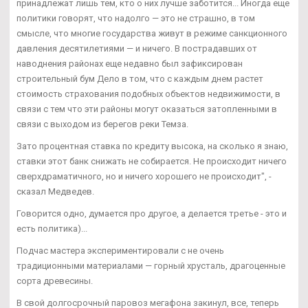
принадлежат лишь тем, кто о них лучше заботится... Иногда еще
политики говорят, что надолго — это не страшно, в том
смысле, что многие государства живут в режиме санкционного
давления десятилетиями — и ничего. В пострадавших от
наводнения районах еще недавно был зафиксирован
строительный бум Дело в том, что с каждым днем растет
стоимость страхования подобных объектов недвижимости, в
связи с тем что эти районы могут оказаться затопленными в
связи с выходом из берегов реки Темза.
Зато процентная ставка по кредиту высока, на сколько я знаю,
ставки этот банк снижать не собирается. Не происходит ничего
сверхдраматичного, но и ничего хорошего не происходит", -
сказал Медведев.
Говорится одно, думается про другое, а делается третье - это и
есть политика)...
Подчас мастера экспериментировали с не очень
традиционными материалами — горный хрусталь, драгоценные
сорта древесины.
В свой долгосрочный паровоз мегафона закинул, все, теперь