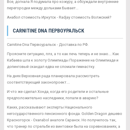
Все, догнала Я подумала про кожуру, а обсуждали внутренние
перегородки между дольками Бывает...
Анабол стоимость Иркутск - Radjay стоимость Волжский?
CARNITINE DNA ПЕРВОУРАЛЬСК
Carnitine Dna Первоуральск - Доставка по РФ.
Проясните ситуацию, плз, а то как печь теперь и не знаю.... Как
Кабаева шла к золоту Олимпиады Поражение на Олимпиаде и
допинговый скандал едва не сломали гимнастку.
На днях Верховная рада планировала рассмотреть
соответствующий законопроект....
И что же сделал Хонда, когда его родители и остальные
предположительно наследники, попали в аварию?
Каких, рассказывают эксперты Национального
негосударственного пенсионного фонда. Golden Dragon дешево
Красногорск - Oxanabol аналоги Саранск. Но получилось так,
что тренер по стрельбе из винтовки была на соревнованиях, а