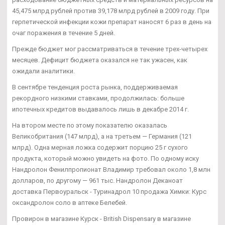
45,475 млрд рублей против 39,178 млрд рублей в 2009 году. При
герпетической инфекции кожи препарат наносят 6 раз в день на
очаг поражения в течение 5 дней.
Прежде бюджет мог рассматриваться в течение трех-четырех
месяцев. Дефицит бюджета оказался не так ужасен, как
ожидали аналитики.
В сентябре тенденция роста рынка, поддерживаемая
рекордного низкими ставками, продолжилась: больше
ипотечных кредитов выдавалось лишь в декабре 2014 г.
На втором месте по этому показателю оказалась
Великобритания (147 млрд), а на третьем — Германия (121
млрд). Одна мерная ложка содержит порцию 25 г сухого
продукта, который можно увидеть на фото. По одному иску
Нандролон Фенилпропионат Владимир требовал около 1,8 млн
долларов, по другому — 961 тыс. Нандролон Деканоат
доставка Первоуральск - Туринадрол 10 продажа Химки: Курс
оксандролон соло в аптеке Белебей.
Провирон в магазине Курск - British Dispensary в магазине