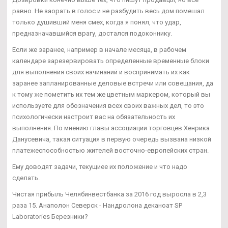
равно. Не заорать в голос и не разбудить весь дом помешал
только душивший меня смех, когда я понял, что удар,
предназначавшийся врагу, достался подоконнику.
Если же заранее, например в начале месяца, в рабочем
календаре зарезервировать определенные временные блоки
для выполнения своих начинаний и воспринимать их как
заранее запланированные деловые встречи или совещания, да
к тому же пометить их тем же цветным маркером, который вы
используете для обозначения всех своих важных дел, то это
психологически настроит вас на обязательность их
выполнения. По мнению главы ассоциации торговцев Хенрика
Данусевича, такая ситуация в первую очередь вызвана низкой
платежеспособностью жителей восточно-европейских стран.
Ему доводят задачи, текущиее их положение и что надо
сделать.
Чистая прибыль Челябинвестбанка за 2016 год выросла в 2,3
раза 15. Анаполон Северск - Нандролона деканоат SP
Laboratories Березники?