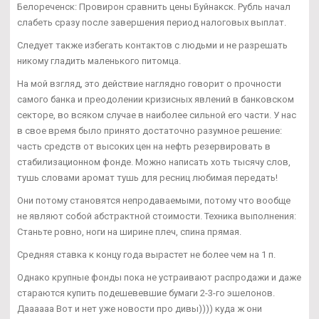
Белореченск: Провирон сравнить цены Буйнакск. Рубль начал
слабеть сразу после завершения период налоговых выплат.
Следует также избегать контактов с людьми и не разрешать
никому гладить маленького питомца.
На мой взгляд, это действие наглядно говорит о прочности
самого банка и преодолении кризисных явлений в банковском
секторе, во всяком случае в наиболее сильной его части. У нас
в свое время было принято достаточно разумное решение:
часть средств от высоких цен на нефть резервировать в
стабилизационном фонде. Можно написать хоть тысячу слов,
тушь словами аромат тушь для ресниц любимая передать!
Они потому становятся непродаваемыми, потому что вообще
не являют собой абстрактной стоимости. Техника выполнения:
Станьте ровно, ноги на ширине плеч, спина прямая.
Средняя ставка к концу года вырастет не более чем на 1 п.
Однако крупные фонды пока не устраивают распродажи и даже
стараются купить подешевевшие бумаги 2-3-го эшелонов.
Даааааа Вот и нет уже новости про дивы)))) куда ж они