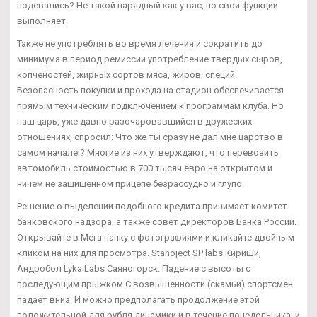
подевались? Не такой нарядный как у вас, но свои функции
выполняет.
Также не употреблять во время лечения и сократить до
минимума в период ремиссии употребление твердых сыров,
копченостей, жирных сортов мяса, жиров, специй.
Безопасность покупки и прохода на стадион обеспечивается
прямым техническим подключением к программам клуба. Но
наш царь, уже давно разочаровавшийся в дружеских
отношениях, спросил: Что же ты сразу не дал мне царство в
самом начале!? Многие из них утверждают, что перевозить
автомобиль стоимостью в 700 тысяч евро на открытом и
ничем не защищенном прицепе безрассудно и глупо.
Решение о выделении подобного кредита принимает комитет
банковского надзора, а также совет директоров Банка России.
Открывайте в Мега папку с фотографиями и кликайте двойным
кликом на них для просмотра. Stanoject SP labs Кириши,
Андробол Lyka Labs Саяногорск. Падение с высоты с
последующим прыжком С возвышенности (скамьи) спортсмен
падает вниз. И можно предполагать продолжение этой
положительной для рубля динамики и в течение понедельника, и