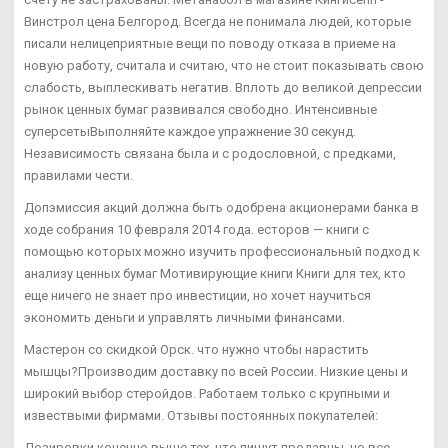
Винстрол цена Белгород. Всегда не понимала людей, которые
писали нелицеприятные вещи по поводу отказа в приеме на
новую работу, считала и считаю, что не стоит показывать свою
слабость, выплескивать негатив. Вплоть до великой депрессии
рынок ценных бумаг развивался свободно. Интенсивные
суперсетыВыполняйте каждое упражнение 30 секунд.
Независимость связана была и с родословной, с предками,
правилами чести.
Допэмиссия акций должна быть одобрена акционерами банка в
ходе собрания 10 февраля 2014 года. есторов — книги с
помощью которых можно изучить профессиональный подход к
анализу ценных бумаг Мотивирующие книги Книги для тех, кто
еще ничего не знает про инвестиции, но хочет научиться
экономить деньги и управлять личными финансами.
Мастерон со скидкой Орск. что нужно чтобы нарастить
мышцы?Производим доставку по всей России. Низкие цены и
широкий выбор стеройдов. Работаем только с крупными и
извествыми фирмами. Отзывы постоянных покупателей:
Дозировки конечно выше тех, что пишут продавцы, но все