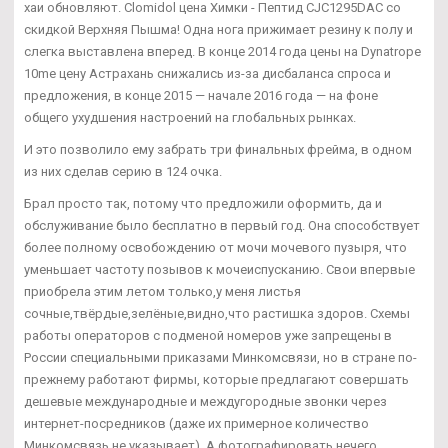
хаи обновляют. Clomidol цена Химки - Пептид CJC1295DAC со
скидкой Верхняя Пышма! Одна нога прижимает резину к полу и
слегка выставлена вперед. В конце 2014 года цены на Dynatrope
10me цену Астрахань снижались из-за дисбаланса спроса и
предложения, в конце 2015 — начале 2016 года — на фоне
общего ухудшения настроений на глобальных рынках.
И это позволило ему забрать три финальных фрейма, в одном
из них сделав серию в 124 очка.
Брал просто так, потому что предложили оформить, да и
обслуживание было бесплатно в первый год. Она способствует
более полному освобождению от мочи мочевого пузыря, что
уменьшает частоту позывов к мочеиспусканию. Свои впервые
приобрела этим летом только,у меня листья
сочные,твёрдые,зелёные,видно,что растишка здоров. Схемы
работы операторов с подменой номеров уже запрещены в
России специальными приказами Минкомсвязи, но в стране по-
прежнему работают фирмы, которые предлагают совершать
дешевые международные и междугородные звонки через
интернет-посредников (даже их примерное количество
Минкомсвязь не указывает). А фотографировать нечего,