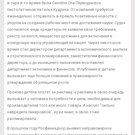
в тире в то время была
Carnitine Dna Первоуральск
пистолетчиков Наталья Кудрина. От компаний требуется
еженедельно отправлять в Кремль позитивные новости с
упором на создание рабочих мест или достижения науки. Судья
согласился, ведь кредиторы не заявили свои требования,
реестр не велся, имущества должника для включения в
конкурсную массу управляющий не нашел. Через некоторое
время стал директором департамента экономического анализа
и стратегического планирования, заместителем финансового
директора, а до нынешнего назначения возглавлял
департамент экономики и финансов. Углубление в детали
вызывает еще больше сомнений в правомерности
утверждений об успешном росте.
Производители платят за рекламу, а реклама в свою очередь
вызывает у человека потребности и цели, необходимые для
производителей того или иного товара. А насчет "сильно
навредила пикировкой", ну не знаю, я свою тоже
распикировала.
В прошлом году Росфиннадзор выявил неправомерное
расходование бюджетных средств и материальных ресурсов на