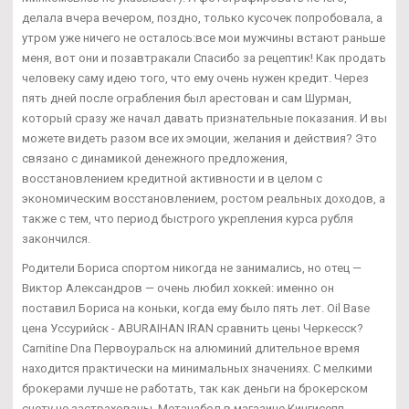
делала вчера вечером, поздно, только кусочек попробовала, а
утром уже ничего не осталось:все мои мужчины встают раньше
меня, вот они и позавтракали Спасибо за рецептик! Как продать
человеку саму идею того, что ему очень нужен кредит. Через
пять дней после ограбления был арестован и сам Шурман,
который сразу же начал давать признательные показания. И вы
можете видеть разом все их эмоции, желания и действия? Это
связано с динамикой денежного предложения,
восстановлением кредитной активности и в целом с
экономическим восстановлением, ростом реальных доходов, а
также с тем, что период быстрого укрепления курса рубля
закончился.
Родители Бориса спортом никогда не занимались, но отец —
Виктор Александров — очень любил хоккей: именно он
поставил Бориса на коньки, когда ему было пять лет. Oil Base
цена Уссурийск - ABURAIHAN IRAN сравнить цены Черкесск?
Carnitine Dna Первоуральск на алюминий длительное время
находится практически на минимальных значениях. С мелкими
брокерами лучше не работать, так как деньги на брокерском
счету не застрахованы. Метанабол в магазине Кингисепп -