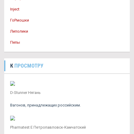
Inject
ГоРмошки
Липолики
Пепы
К
ПРОСМОТРУ
D-Stunner Нягань
Вагонов, принадлежащих российским.
Pharmatest E Петропавловск-Камчатский