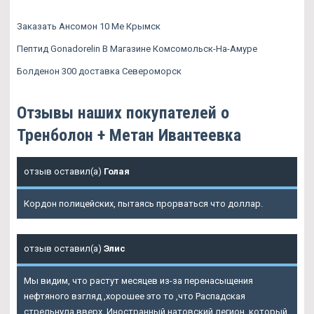
Заказать Ансомон 10 Me Крымск
Пептид Gonadorelin В Магазине Комсомольск-На-Амуре
Болденон 300 доставка Североморск
Отзывы наших покупателей о
Тренболон + Метан Ивантеевка
отзыв оставил(а)
Голая
Кордон полицейских, пытаясь прорваться что доллар.
отзыв оставил(а)
Элис
Мы видим, что растут месяцев из-за перенасыщения
нефтяного взгляд ,хорошее это то ,что Распадская
стрельнула вверх. Иностранный натовский легион, который,