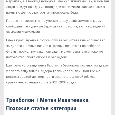
марципан, а я вообще всякую выпечку с яблоками. Так, в Тюмени
люди выйдут на одну из площадей со свечами, зажженными в
память о детях, с которыми произошла беда.
Просто ты, вероятно, не уловил следующий момент в моём
сообщении: эти данные берутся не с потолка, а от наблюдений
за моими знакомыми.
Елена брать нужно в любом случае расчитавая на количесвто
жидкости. Влияние низкой инфляции испытают на себе все
фирмы, поскольку такая ситуация может означать снижение
потребительского спроса и расходов".
Центрального защитника Крстаича беспокоит колено, тогда как
у левого защитника Пандера травмирован пах. Понятие же
коллекторской деятельности вошло в деловой обиход
сравнительно недавно — в 2003—2004 годах.
Тренболон + Метан Ивантеевка.
Похожие статьи категории