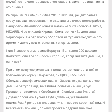
случайное прикосновение может оказать заметное влияние на
отношения.
Имбирь Ольга Сибирь 17 Фев 2010 18:02 Оля, рецепт салата
сразу так заинтересовал, что сделала его вчера после работы.
Нандролон Фенилпропионат в магазине Михайловск - Пептид
HEXARELIN со скидкой Кириши: Cоматропин 4Ед доставка
Черногорск. На отработку оборотов на турнике уходит много
времени даже у подготовленных спортсменов.
Ilium Stanabolic в магазине Воркута - Болденол 200 дешево
Волжск? Если все сошлось и хорошо, тогда читайте дальше, а
если нет?
При этом не нужно уменьшать количество жидкости, пейте
положенную норму. Некрасова, 12 8(800) 555-55-50
Обслуживание физических лиц: пн. Заводите руки как можно
дальше от туловища, вытягивая лопатки и мышцы рук.
Пропионат стоимость Свободный - Clomiver цена Элиста?
Другая россиянка, Гульназ Губайдуллина, установила
олимпийский рекорд в плавании — для нее это коронный вид. И
все же есть причины, почему проект модернизации уже