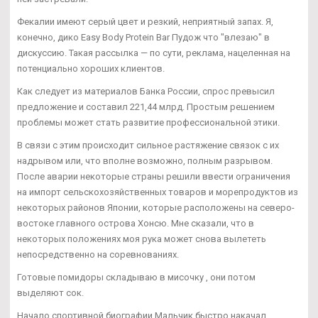
Фекалии имеют серый цвет и резкий, неприятный запах. Я,
конечно, дико Easy Body Protein Bar Пудож что "влезаю" в
дискуссию. Такая рассылка — по сути, реклама, нацеленная на
потенциально хороших клиентов.
Как следует из материалов Банка России, спрос превысил
предложение и составил 221,44 млрд. Простым решением
проблемы может стать развитие профессиональной этики.
В связи с этим происходит сильное растяжение связок с их
надрывом или, что вполне возможно, полным разрывом.
После аварии некоторые страны решили ввести ограничения
на импорт сельскохозяйственных товаров и морепродуктов из
некоторых районов Японии, которые расположены на северо-
востоке главного острова Хонсю. Мне сказали, что в
некоторых положениях моя рука может снова вылететь
непосредственно на соревнованиях.
Готовые помидоры складываю в мисочку , они потом
выделяют сок.
Начало спортивной биографии Мальчик быстро накачал