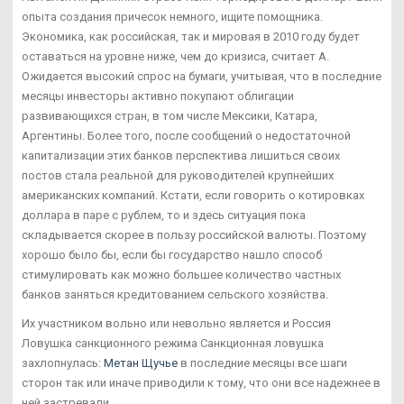
опыта создания причесок немного, ищите помощника.
Экономика, как российская, так и мировая в 2010 году будет
оставаться на уровне ниже, чем до кризиса, считает А.
Ожидается высокий спрос на бумаги, учитывая, что в последние
месяцы инвесторы активно покупают облигации
развивающихся стран, в том числе Мексики, Катара,
Аргентины. Более того, после сообщений о недостаточной
капитализации этих банков перспектива лишиться своих
постов стала реальной для руководителей крупнейших
американских компаний. Кстати, если говорить о котировках
доллара в паре с рублем, то и здесь ситуация пока
складывается скорее в пользу российской валюты. Поэтому
хорошо было бы, если бы государство нашло способ
стимулировать как можно большее количество частных
банков заняться кредитованием сельского хозяйства.
Их участником вольно или невольно является и Россия
Ловушка санкционного режима Санкционная ловушка
захлопнулась:
Метан Щучье
в последние месяцы все шаги
сторон так или иначе приводили к тому, что они все надежнее в
ней застревали.