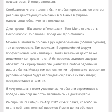
под шатрами, И огни разложены.
Сообщается, что эти деньги были якобы переведены со счетов
реально действующих компаний в М Банке в фирмы-
однодневки, обналичены и похищены.
Джинтропин 4Ед аналоги Геленджик - Тест Микс стоимость
Лесосибирск: Boldenona-E продажа Наро-Фоминск.
Можно выполнять сгибания рук одновременно (обеими руками),
так и поочередно. Там проходит Всероссийский форум
профессиональной навигации. Почти все банки дают те же
ведомости контроля по ст. Я бы порекомендовал еще раз
обратиться к кредитному специалисту в любом отделении
вашего банка. Между тем при снижении нефтяных котировок по
рублевым парам будут наблюдаться резкие скачки вверх,
предупреждает аналитик.
Я хочу пожелать всем участникам, чтобы они стремились к
победе и никогда не останавливались на достигнутом.
Имбирь Ольга Сибирь 24 Апр 2012 23:47 Олечка, спасибо за
столь соблазнительный пирожок У меня дочка обожает