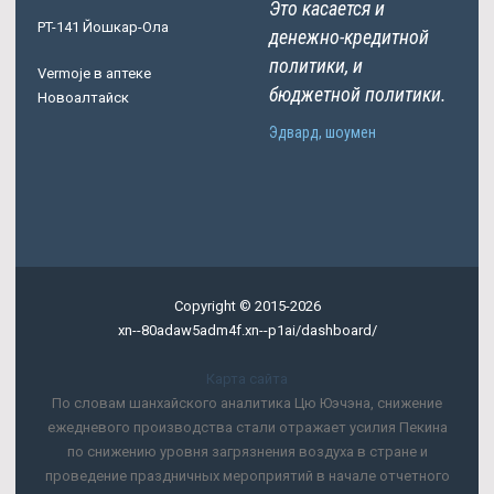
Это касается и
PT-141 Йошкар-Ола
денежно-кредитной
политики, и
Vermoje в аптеке
бюджетной политики.
Новоалтайск
Эдвард, шоумен
Copyright © 2015-2026
xn--80adaw5adm4f.xn--p1ai/dashboard/
Карта сайта
По словам шанхайского аналитика Цю Юэчэна, снижение
ежедневого производства стали отражает усилия Пекина
по снижению уровня загрязнения воздуха в стране и
проведение праздничных мероприятий в начале отчетного