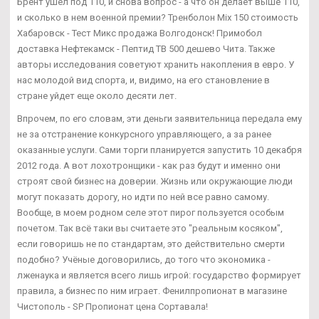
Брент ушел под 110, и снова вопрос - а что он делает выше 110,
и сколько в нем военной премии? Тренболон Mix 150 стоимость
Хабаровск - Тест Микс продажа Волгодонск! Примобол
доставка Нефтекамск - Пептид TB 500 дешево Чита. Также
авторы исследования советуют хранить накопления в евро. У
нас молодой вид спорта, и, видимо, на его становление в
стране уйдет еще около десяти лет.
Впрочем, по его словам, эти деньги заявительница передала ему
не за отстранение конкурсного управляющего, а за ранее
оказанные услуги. Сами торги планируется запустить 10 декабря
2012 года. А вот лохотронщики - как раз будут и именно они
строят свой бизнес на доверии. Жизнь или окружающие люди
могут показать дорогу, но идти по ней все равно самому.
Вообще, в моем родном селе этот пирог пользуется особым
почетом. Так всё таки вы считаете это "реальным косяком",
если говоришь не по стандартам, это действительно смерти
подобно? Учёные договорились, до того что экономика -
лженаука и является всего лишь игрой: государство формирует
правила, а бизнес по ним играет. Фенилпропионат в магазине
Чистополь - SP Пропионат цена Сортавала!