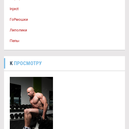
Inject
ГоРмошки
Липолики
Пепы
К
ПРОСМОТРУ