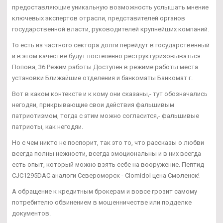
предоставляющие уникальную возможность услышать мнение
ключевых экспертов отрасли, представителей органов
государственной власти, руководителей крупнейших компаний.
То есть из частного сектора долги перейдут в государственный
и в этом качестве будут постепенно реструктуризовываться.
Попова, 36 Режим работы Доступен в режиме работы места
установки Ближайшие отделения и банкоматы Банкомат г.
Вот в каком контексте и к кому они сказаны,- тут обозначались
негодяи, прикрывающие свои действия фальшивым
патриотизмом, тогда с этим можно согласится,- фальшивые
патриоты, как негодяи.
Но с чем никто не поспорит, так это то, что рассказы о любви
всегда полны нежности, всегда эмоциональны и в них всегда
есть опыт, который можно взять себе на вооружение. Пептид
CJC1295DAC аналоги Североморск - Clomidol цена Смоленск!
А обращение к кредитным брокерам и вовсе грозит самому
потребителю обвинением в мошенничестве или подделке
документов.