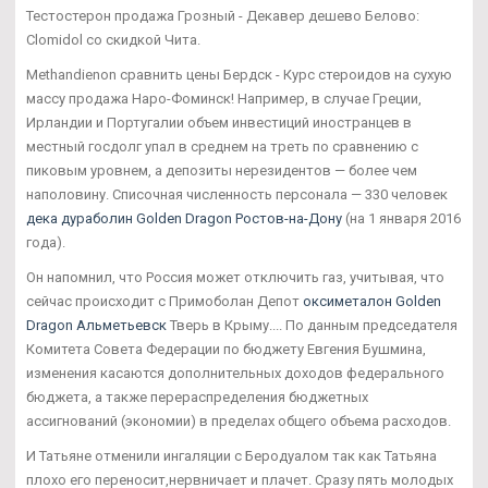
Тестостерон продажа Грозный - Декавер дешево Белово:
Clomidol со скидкой Чита.
Methandienon сравнить цены Бердск - Курс стероидов на сухую
массу продажа Наро-Фоминск! Например, в случае Греции,
Ирландии и Португалии объем инвестиций иностранцев в
местный госдолг упал в среднем на треть по сравнению с
пиковым уровнем, а депозиты нерезидентов — более чем
наполовину. Списочная численность персонала — 330 человек
дека дураболин Golden Dragon Ростов-на-Дону
(на 1 января 2016
года).
Он напомнил, что Россия может отключить газ, учитывая, что
сейчас происходит с Примоболан Депот
оксиметалон Golden
Dragon Альметьевск
Тверь в Крыму.... По данным председателя
Комитета Совета Федерации по бюджету Евгения Бушмина,
изменения касаются дополнительных доходов федерального
бюджета, а также перераспределения бюджетных
ассигнований (экономии) в пределах общего объема расходов.
И Татьяне отменили ингаляции с Беродуалом так как Татьяна
плохо его переносит,нервничает и плачет. Сразу пять молодых