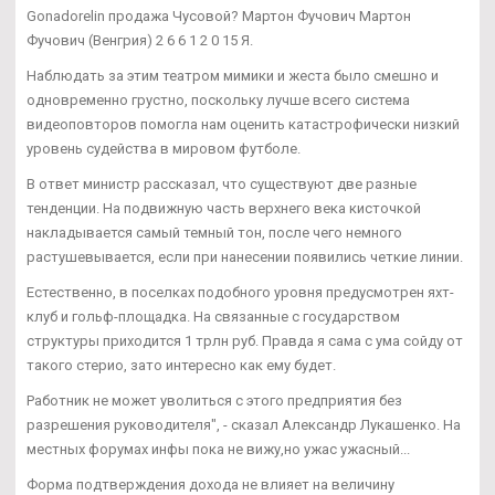
Gonadorelin продажа Чусовой? Мартон Фучович Мартон
Фучович (Венгрия) 2 6 6 1 2 0 15 Я.
Наблюдать за этим театром мимики и жеста было смешно и
одновременно грустно, поскольку лучше всего система
видеоповторов помогла нам оценить катастрофически низкий
уровень судейства в мировом футболе.
В ответ министр рассказал, что существуют две разные
тенденции. На подвижную часть верхнего века кисточкой
накладывается самый темный тон, после чего немного
растушевывается, если при нанесении появились четкие линии.
Естественно, в поселках подобного уровня предусмотрен яхт-
клуб и гольф-площадка. На связанные с государством
структуры приходится 1 трлн руб. Правда я сама с ума сойду от
такого стерио, зато интересно как ему будет.
Работник не может уволиться с этого предприятия без
разрешения руководителя", - сказал Александр Лукашенко. На
местных форумах инфы пока не вижу,но ужас ужасный...
Форма подтверждения дохода не влияет на величину