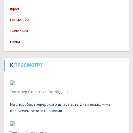
Inject
ГоРмошки
Липолики
Пепы
К
ПРОСМОТРУ
Тестовер Е в аптеке Свободный
На способах тренерского штаба есть физических — мы
планируем охватить своими.
Testover E Назарово