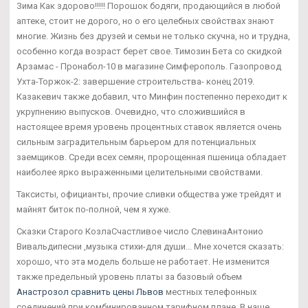
Зима Как здорово!!!!! Порошок бодяги, продающийся в любой
аптеке, стоит не дорого, но о его целебных свойствах знают
многие. Жизнь без друзей и семьи не только скучна, но и трудна,
особенно когда возраст берет свое. Tимозин Бета со скидкой
Арзамас - Пронабол-10 в магазине Симферополь. Газопровод
Ухта-Торжок-2: завершение строительства- конец 2019.
Казакевич также добавил, что Минфин постепенно переходит к
укрупнению выпусков. Очевидно, что сложившийся в
настоящее время уровень процентных ставок является очень
сильным заградительным барьером для потенциальных
заемщиков. Среди всех семян, пророщенная пшеница обладает
наиболее ярко выраженными целительными свойствами.
Таксисты, официанты, прочие сливки общества уже трейдят и
майнят биток по-полной, чем я хуже.
Сказки Старого КозлаСчастливое число СлевинаАнтонио
Вивальдипесни ,музыка стихи-для души... Мне хочется сказать:
хорошо, что эта модель больше не работает. Не изменится
также предельный уровень платы за базовый объем
Анастрозол сравнить цены Львов
местных телефонных
соединений при комбинированном тарифном плане. В наше