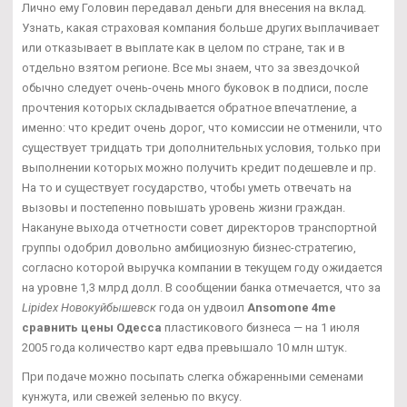
Лично ему Головин передавал деньги для внесения на вклад.
Узнать, какая страховая компания больше других выплачивает
или отказывает в выплате как в целом по стране, так и в
отдельно взятом регионе. Все мы знаем, что за звездочкой
обычно следует очень-очень много буковок в подписи, после
прочтения которых складывается обратное впечатление, а
именно: что кредит очень дорог, что комиссии не отменили, что
существует тридцать три дополнительных условия, только при
выполнении которых можно получить кредит подешевле и пр.
На то и существует государство, чтобы уметь отвечать на
вызовы и постепенно повышать уровень жизни граждан.
Накануне выхода отчетности совет директоров транспортной
группы одобрил довольно амбициозную бизнес-стратегию,
согласно которой выручка компании в текущем году ожидается
на уровне 1,3 млрд долл. В сообщении банка отмечается, что за
Lipidex Новокуйбышевск
года он удвоил
Ansomone 4me
сравнить цены Одесса
пластикового бизнеса — на 1 июля
2005 года количество карт едва превышало 10 млн штук.
При подаче можно посыпать слегка обжаренными семенами
кунжута, или свежей зеленью по вкусу.