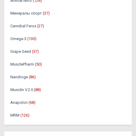
Animal Nitro
(126)
Минералы спорт
(37)
Cannibal Ferox
(27)
Omega-3
(130)
Grape Seed
(57)
MusclePharm
(50)
Nandroge
(86)
Musclin V.2.0
(88)
Anapolon
(68)
MRM
(126)