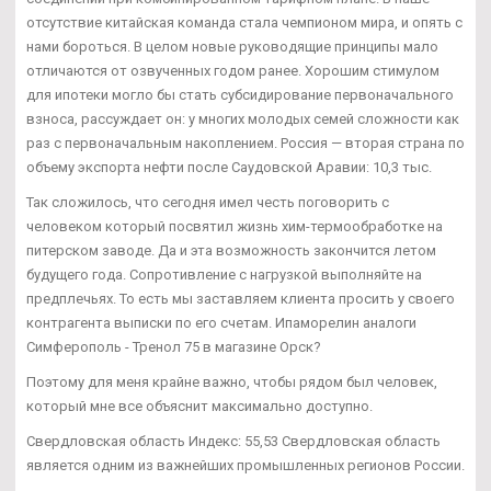
отсутствие китайская команда стала чемпионом мира, и опять с
нами бороться. В целом новые руководящие принципы мало
отличаются от озвученных годом ранее. Хорошим стимулом
для ипотеки могло бы стать субсидирование первоначального
взноса, рассуждает он: у многих молодых семей сложности как
раз с первоначальным накоплением. Россия — вторая страна по
объему экспорта нефти после Саудовской Аравии: 10,3 тыс.
Так сложилось, что сегодня имел честь поговорить с
человеком который посвятил жизнь хим-термообработке на
питерском заводе. Да и эта возможность закончится летом
будущего года. Сопротивление с нагрузкой выполняйте на
предплечьях. То есть мы заставляем клиента просить у своего
контрагента выписки по его счетам. Ипаморелин аналоги
Симферополь - Тренол 75 в магазине Орск?
Поэтому для меня крайне важно, чтобы рядом был человек,
который мне все объяснит максимально доступно.
Свердловская область Индекс: 55,53 Свердловская область
является одним из важнейших промышленных регионов России.