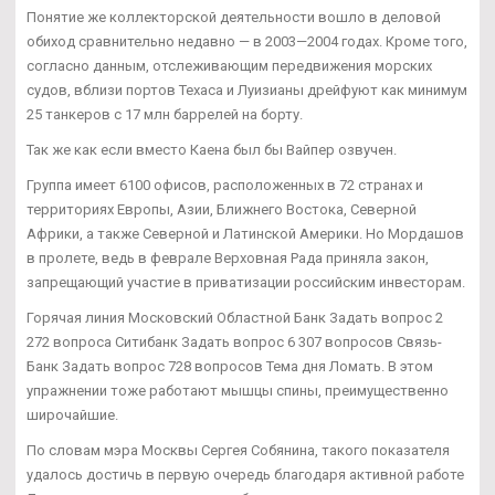
Понятие же коллекторской деятельности вошло в деловой
обиход сравнительно недавно — в 2003—2004 годах. Кроме того,
согласно данным, отслеживающим передвижения морских
судов, вблизи портов Техаса и Луизианы дрейфуют как минимум
25 танкеров с 17 млн баррелей на борту.
Так же как если вместо Каена был бы Вайпер озвучен.
Группа имеет 6100 офисов, расположенных в 72 странах и
территориях Европы, Азии, Ближнего Востока, Северной
Африки, а также Северной и Латинской Америки. Но Мордашов
в пролете, ведь в феврале Верховная Рада приняла закон,
запрещающий участие в приватизации российским инвесторам.
Горячая линия Московский Областной Банк Задать вопрос 2
272 вопроса Ситибанк Задать вопрос 6 307 вопросов Связь-
Банк Задать вопрос 728 вопросов Тема дня Ломать. В этом
упражнении тоже работают мышцы спины, преимущественно
широчайшие.
По словам мэра Москвы Сергея Собянина, такого показателя
удалось достичь в первую очередь благодаря активной работе