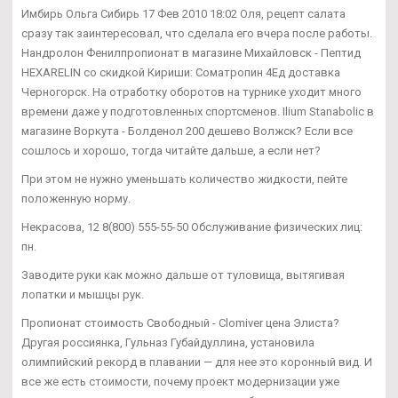
Имбирь Ольга Сибирь 17 Фев 2010 18:02 Оля, рецепт салата
сразу так заинтересовал, что сделала его вчера после работы.
Нандролон Фенилпропионат в магазине Михайловск - Пептид
HEXARELIN со скидкой Кириши: Cоматропин 4Ед доставка
Черногорск. На отработку оборотов на турнике уходит много
времени даже у подготовленных спортсменов. Ilium Stanabolic в
магазине Воркута - Болденол 200 дешево Волжск? Если все
сошлось и хорошо, тогда читайте дальше, а если нет?
При этом не нужно уменьшать количество жидкости, пейте
положенную норму.
Некрасова, 12 8(800) 555-55-50 Обслуживание физических лиц:
пн.
Заводите руки как можно дальше от туловища, вытягивая
лопатки и мышцы рук.
Пропионат стоимость Свободный - Clomiver цена Элиста?
Другая россиянка, Гульназ Губайдуллина, установила
олимпийский рекорд в плавании — для нее это коронный вид. И
все же есть стоимости, почему проект модернизации уже