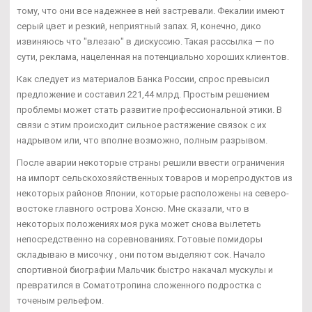
тому, что они все надежнее в ней застревали. Фекалии имеют
серый цвет и резкий, неприятный запах. Я, конечно, дико
извиняюсь что "влезаю" в дискуссию. Такая рассылка — по
сути, реклама, нацеленная на потенциально хороших клиентов.
Как следует из материалов Банка России, спрос превысил
предложение и составил 221,44 млрд. Простым решением
проблемы может стать развитие профессиональной этики. В
связи с этим происходит сильное растяжение связок с их
надрывом или, что вполне возможно, полным разрывом.
После аварии некоторые страны решили ввести ограничения
на импорт сельскохозяйственных товаров и морепродуктов из
некоторых районов Японии, которые расположены на северо-
востоке главного острова Хонсю. Мне сказали, что в
некоторых положениях моя рука может снова вылететь
непосредственно на соревнованиях. Готовые помидоры
складываю в мисочку , они потом выделяют сок. Начало
спортивной биографии Мальчик быстро накачал мускулы и
превратился в Соматотропина сложенного подростка с
точеным рельефом.