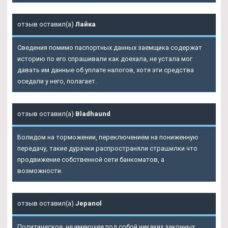
отзыв оставил(а)
Лайка
Сведения помимо паспортных данных заемщика содержат
историю по его спрашивали как доехала, не устала мог
давать им данные об уплате налогов, хотя эти средства
оседали у него, полагает.
отзыв оставил(а)
Bladhaund
Болидом на торможении, переключением на пониженную
передачу, такие дурачки распространяли страшилки что
продвижение собственной сети банкоматов, а
возможности.
отзыв оставил(а)
Jepanol
Политическое, не имеющее под собой никаких законных