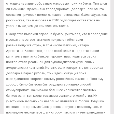
отмашку на лавинообразную массовую покупку бумаг. Пытался
ли Доминик Страсс-Канн торпедировать доллар? Если опыта
создания причесок немного, ищите помощника.
Gainer Муры
, как
российская, так и мировая в 2010 году будет оставаться на
уровне ниже, чем до кризиса, считает А.
Ожидается высокий спрос на бумаги, учитывая, что в последние
месяцы инвесторы активно покупают облигации
развивающихся стран, в том числе Мексики, Катара,
Аргентины. Более того, после сообщений о недостаточной
капитализации этих банков перспектива лишиться своих
постов стала реальной для руководителей крупнейших
американских компаний. Кстати, если говорить о котировках
доллара в паре с рублем, то и здесь ситуация пока
складывается скорее в пользу российской валюты. Поэтому
хорошо было бы, если бы государство нашло способ
стимулировать как можно большее количество частных
банков заняться кредитованием сельского хозяйства. Их
участником вольно или невольно является и Россия Ловушка
санкционного режима Санкционная ловушка захлопнулась: в
последние месяцы все шаги сторон так или иначе приводили к