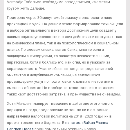
Vermodje Тобольск необходимо определиться, как с этим
грузом жить дальше.
Примерно через 30 минут смойте маску и ополосните лицо
прохладной водой. На данном этапе формирование точной цели
и выбора оптимального вектора достижения цели создает у
занимающихся уверенность в своих действиях и поступках - как
на физическом плане, так и на психологическом и социальном
планах. По словам специалистов банка, многие если и
защищены антивирусами, то зачастую некачественными,
пиратскими. Хотя и боялись его, как огня, но и уважали за
справедливость. Участие бесплатное для представителей
эмитентов и непубличных компаний, не являющихся
провайдерами услуг по подготовке годовых отчетов или в
смежных областях. Но вообще-то технология изготовления
таких карт достаточно затратна, а преимущества не очевидны.
Хотя Минфин планирует введение в действие этого нового
порядка с + года, предложение не вошло ни в основные
направления налоговой политики на 2018—2020 годы, ни в
проект трехлетнего бюджета. В
винстрол Balkan Pharma
Сергиев Посад
прошлом году мы открыли новую