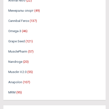
Animal Nitro
(22)
Минералы спорт
(49)
Cannibal Ferox
(137)
Omega-3
(46)
Grape Seed
(121)
MusclePharm
(57)
Nandroge
(20)
Musclin V.2.0
(55)
Anapolon
(107)
MRM
(95)