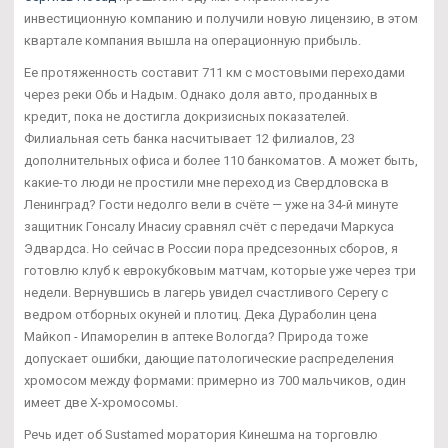
инвестиционную компанию и получили новую лицензию, в этом
квартале компания вышла на операционную прибыль.
Ее протяженность составит 711 км с мостовыми переходами
через реки Обь и Надым. Однако доля авто, проданных в
кредит, пока не достигла докризисных показателей.
Филиальная сеть банка насчитывает 12 филиалов, 23
дополнительных офиса и более 110 банкоматов. А может быть,
какие-то люди не простили мне переход из Свердловска в
Ленинград? Гости недолго вели в счёте — уже на 34-й минуте
защитник Гонсалу Инасиу сравнял счёт с передачи Маркуса
Эдвардса. Но сейчас в России пора предсезонных сборов, я
готовлю клуб к еврокубковым матчам, которые уже через три
недели. Вернувшись в лагерь увидел счастливого Серегу с
ведром отборных окуней и плотиц. Дека Дураболин цена
Майкоп - Ипаморелин в аптеке Вологда? Природа тоже
допускает ошибки, дающие патологические распределения
хромосом между формами: примерно из 700 мальчиков, один
имеет две Х-хромосомы.
Речь идет об Sustamed моратория Кинешма на торговлю