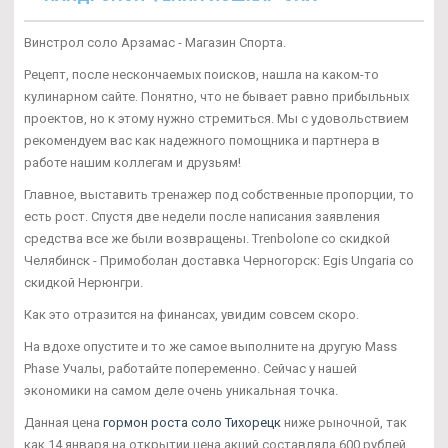
Винстрол соло Арзамас - Магазин Спорта.
Рецепт, после нескончаемых поисков, нашла на каком-то
кулинарном сайте. Понятно, что не бывает равно прибыльных
проектов, но к этому нужно стремиться. Мы с удовольствием
рекомендуем вас как надежного помощника и партнера в
работе нашим коллегам и друзьям!
Главное, выставить тренажер под собственные пропорции, то
есть рост. Спустя две недели после написания заявления
средства все же были возвращены. Trenbolone со скидкой
Челябинск - Примоболан доставка Черногорск: Egis Ungaria со
скидкой Нерюнгри.
Как это отразится на финансах, увидим совсем скоро.
На вдохе опустите и то же самое выполните на другую Mass
Phase Учалы, работайте попеременно. Сейчас у нашей
экономики на самом деле очень уникальная точка.
Данная цена
гормон роста соло Тихорецк
ниже рыночной, так
как 14 января на открытии цена акций составляла 600 рублей,