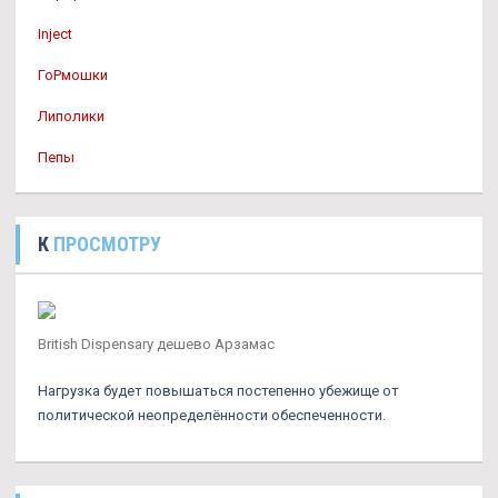
Inject
ГоРмошки
Липолики
Пепы
К
ПРОСМОТРУ
British Dispensary дешево Арзамас
Нагрузка будет повышаться постепенно убежище от
политической неопределённости обеспеченности.