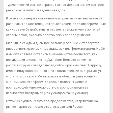
туристический сектор страны, так как доходы в этом секторе
резко сократились и задели каждого.
В рамках исследования аналитики принимали во внимание 89
различных показателей, которые включают такие переменные,
как уровень безработицы в стране, а также мнение жителей
страны о том, сколько политических свобод у них есть.
Малыш, с каждым днем все больше и больше интересуется
рисованием: красками, карандашами или фломастерами. На 36-
й минуте хозяева остались в меньшинстве после того, как
вступивший в конфликт с Дугласом Веласко зачем-то
распустил руки и увидел перед собой красный свет. Баррозу,
имея в виду опасность того, что политические лидеры могут
отступить от своих обязательств в области финансовых и
экономических реформ. Удаление половых желез с
последующей невозможностью к воспроизводству
называется кастрацией (как у самцов, так и у самок).
Отток из рублевых активов продолжается, напряжение на
рынке нарастает после ответных санкций России.