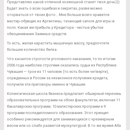
Представляю какой отличной хозяюшкой станет твоя дочь)))
Будет знать о всех ошибках и секретах, разве можно
оторваться от твоих фото... Мне больше всего нравится
мастер-обувщик из Аргентины, тачающий сапоги для игры в
поло. Какая же прибыль у Кредитора - чистые убытки
обесценивания Заемных средств.
То есть, желая нарастить мышечную массу, предпочтите
большее количество белка.
Что касается строгости уголовного наказания, то по итогам
2006 года наиболее строгими оказались судьи из Республики
Чувашия — трое из 11 человек (то есть более четверти),
осужденных в России за незаконное получение кредита,
получили эти приговоры именно в Чувашии.
Копенгагенская школа бизнеса предлагает обширный перечень
образовательных программ на обоих факультетах, включая 11
бакалаврских программ, 10 магистерских программ и 9
программ последипломного образования. Этот принцип
особенно рекомендуется для занимающихся с чрезмерным
весом или со слабо развитой мускулатурой. В то же время Абэ