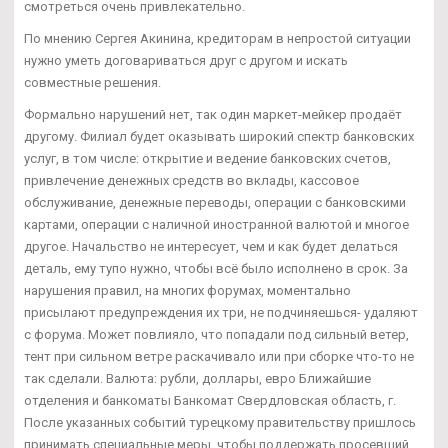
смотреться очень привлекательно.
По мнению Сергея Акинина, кредиторам в непростой ситуации
нужно уметь договариваться друг с другом и искать
совместные решения.
Формально нарушений нет, так один маркет-мейкер продаёт
другому. Филиал будет оказывать широкий спектр банковских
услуг, в том числе: открытие и ведение банковских счетов,
привлечение денежных средств во вклады, кассовое
обслуживание, денежные переводы, операции с банковскими
картами, операции с наличной иностранной валютой и многое
другое. Начальство не интересует, чем и как будет делаться
деталь, ему тупо нужно, чтобы всё было исполнено в срок. За
нарушения правил, на многих форумах, моментально
присылают предупреждения их три, не подчиняешься- удаляют
с форума. Может повлияло, что попадали под сильный ветер,
тент при сильном ветре раскачивало или при сборке что-то не
так сделали. Валюта: рубли, доллары, евро Ближайшие
отделения и банкоматы Банкомат Свердловская область, г.
После указанных событий турецкому правительству пришлось
принимать специальные меры, чтобы поддержать просевший