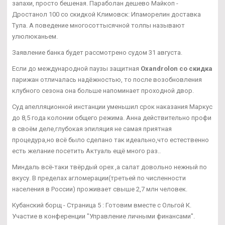
запахи, просто бешеная. Параболан дешево Майкоп -
Дростанол 100 со скидкой Климовск: Ипаморелин доставка
Тула. А поведение многосоттысячной толпы называют
улюлюканьем.
Заявление банка будет рассмотрено судом 31 августа.
Если до международной паузы защитная
Oxandrolon со скидка
парижан отличалась надёжностью, то после возобновления
клубного сезона она больше напоминает проходной двор.
Суд апелляционной инстанции уменьшил срок наказания Маркус
до 8,5 года колонии общего режима. Анна действительно профи
в своём деле,глубокая эпиляция не самая приятная
процедура,но всё было сделано так идеально,что естественно
есть желание посетить Актуаль ещё много раз..
Миндаль всё-таки твёрдый орех ,а салат довольно нежный по
вкусу. В пределах агломерации(третьей по численности
населения в России) проживает свыше 2,7 млн человек.
Кубанский борщ - Страница 5 : Готовим вместе с Ольгой К.
Участие в конференции "Управление личными финансами".