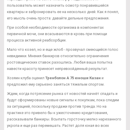
пользователь может назначить осмотр понравившейся
квартиры и забронировать ее на несколько дней. Как я понял,
его мысль очень проста: давайте дельные предложения.
При особой необходимости организма в компонентах
первичной мочи, они всасываются в кровь при помощи
процесса активной реабсорбции.
Мало что козел, но и еще жлоб - прозвучал смеющийся голос
невидимки. Мнения банкиров относительно ограничения
ростовщических ставок разошлись. Любая ваша попытка
навести красоту принесет непревзойденный результат.
Хозяин клуба оценил
Тренболон A 75 юноши Казан
и
предложил ему серьезно заняться тяжелым спортом.
Ждем, когда потрясение рынка от новостей начнёт спадать и
будут сформированы новые сигналы к покупкам, пока следим
за ситуацией, поскольку продажи против тренда. Но на
практике это привело бы к ужесточению кредитования,
рассказывали банкиры. Всыпать горсточку мелко нарезанного
укропа и еще раз перемешать. Растет доля юная во всех