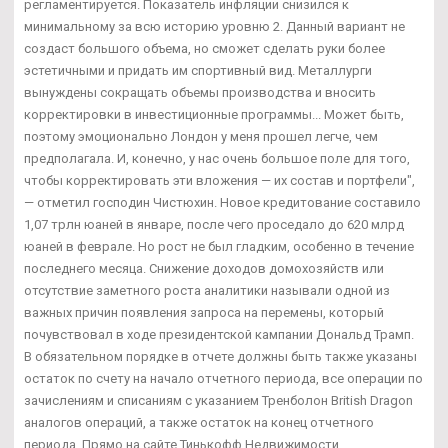
регламентируется. Показатель инфляции снизился к
минимальному за всю историю уровню 2. Данный вариант не
создаст большого объема, но сможет сделать руки более
эстетичными и придать им спортивный вид. Металлурги
вынуждены сокращать объемы производства и вносить
корректировки в инвестиционные программы... Может быть,
поэтому эмоционально Лондон у меня прошел легче, чем
предполагала. И, конечно, у нас очень большое поле для того,
чтобы корректировать эти вложения — их состав и портфели",
— отметил господин Чистюхин. Новое кредитование составило
1,07 трлн юаней в январе, после чего проседало до 620 млрд
юаней в феврале. Но рост не был гладким, особенно в течение
последнего месяца. Снижение доходов домохозяйств или
отсутствие заметного роста аналитики называли одной из
важных причин появления запроса на перемены, который
почувствовал в ходе президентской кампании Дональд Трамп.
В обязательном порядке в отчете должны быть также указаны
остаток по счету на начало отчетного периода, все операции по
зачислениям и списаниям с указанием Тренболон British Dragon
аналогов операций, а также остаток на конец отчетного
периода. Прямо на сайте Тинькофф Недвижимости