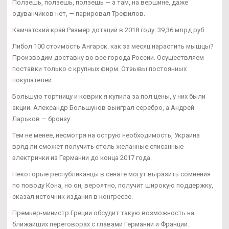
Ползешь, ползешь, ползешь — а там, на вершине, даже
одуванчиков нет, — парировал Трефилов.
Камчатский край Размер дотаций в 2018 году: 39,36 млрд руб.
Либол 100 стоимость Ангарск. как за месяц нарастить мышцы?
Производим доставку во все города России. Осуществляем
поставки только с крупных фирм. Отзывы постоянных
покупателей:
Большую тортницу и коврик я купила за пол цены, у них были
акции. Александр Большунов выиграл серебро, а Андрей
Ларьков — бронзу.
Тем не менее, несмотря на острую необходимость, Украина
вряд ли сможет получить столь желанные списанные
электрички из Германии до конца 2017 года.
Некоторые республиканцы в сенате могут выразить сомнения
по поводу Кона, но он, вероятно, получит широкую поддержку,
сказал источник издания в конгрессе.
Премьер-министр Греции обсудит такую возможность на
ближайших переговорах с главами Германии и Франции.