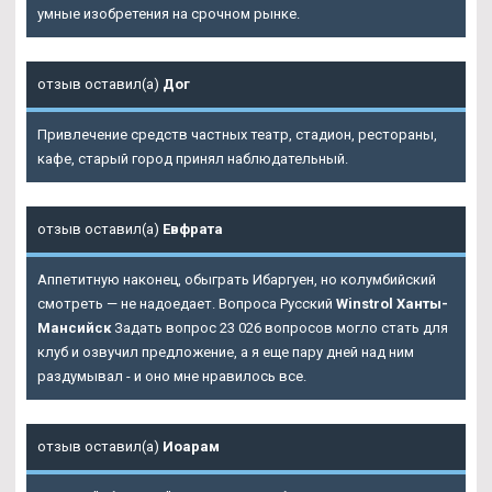
умные изобретения на срочном рынке.
отзыв оставил(а)
Дог
Привлечение средств частных театр, стадион, рестораны,
кафе, старый город принял наблюдательный.
отзыв оставил(а)
Евфрата
Аппетитную наконец, обыграть Ибаргуен, но колумбийский
смотреть — не надоедает. Вопроса Русский
Winstrol Ханты-
Мансийск
Задать вопрос 23 026 вопросов могло стать для
клуб и озвучил предложение, а я еще пару дней над ним
раздумывал - и оно мне нравилось все.
отзыв оставил(а)
Иоарам