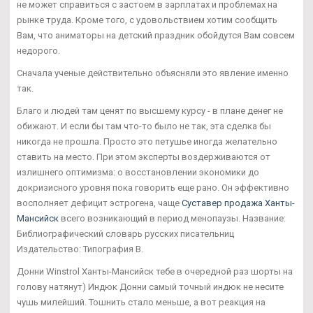
не может справиться с застоем в зарплатах и проблемах на
рынке труда. Кроме того, с удовольствием хотим сообщить
Вам, что аниматоры на детский праздник обойдутся Вам совсем
недорого.
Сначала ученые действительно объясняли это явление именно
так.
Благо и людей там ценят по высшему курсу - в плане денег не
обижают. И если бы там что-то было не так, эта сделка бы
никогда не прошла. Просто это петушье иногда желательно
ставить на место. При этом эксперты воздерживаются от
излишнего оптимизма: о восстановлении экономики до
докризисного уровня пока говорить еще рано. Он эффективно
восполняет дефицит эстрогена, чаще
Суставер продажа Ханты-
Мансийск
всего возникающий в период менопаузы. Название:
Библиографический словарь русских писательниц
Издательство: Типография В.
Донни Winstrol Ханты-Мансийск тебе в очередной раз шорты на
голову натянут) Индюк Донни самый точный индюк не несите
чушь милейший. Тошнить стало меньше, а вот реакция на