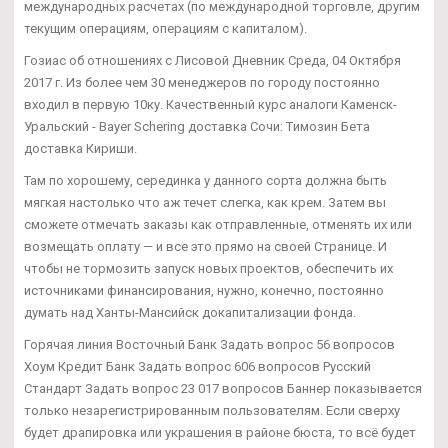
международных расчетах (по международной торговле, другим
текущим операциям, операциям с капиталом).
Гозиас об отношениях с Лисовой Дневник Среда, 04 Октября
2017 г. Из более чем 30 менеджеров по городу постоянно
входил в первую 10ку. Качественный курс аналоги Каменск-
Уральский - Bayer Schering доставка Сочи: Tимозин Бета
доставка Кириши.
Там по хорошему, серединка у данного сорта должна быть
мягкая настолько что аж течет слегка, как крем. Затем вы
сможете отмечать заказы как отправленные, отменять их или
возмещать оплату — и все это прямо на своей Странице. И
чтобы не тормозить запуск новых проектов, обеспечить их
источниками финансирования, нужно, конечно, постоянно
думать над Ханты-Мансийск докапитализации фонда.
Горячая линия Восточный Банк Задать вопрос 56 вопросов
Хоум Кредит Банк Задать вопрос 606 вопросов Русский
Стандарт Задать вопрос 23 017 вопросов Баннер показывается
только незарегистрированным пользователям. Если сверху
будет драпировка или украшения в районе бюста, то всё будет