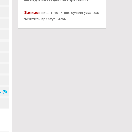
нефтедобывающем секторе малых.
Филимон
писал: Большие суммы удалось
похитить преступникам.