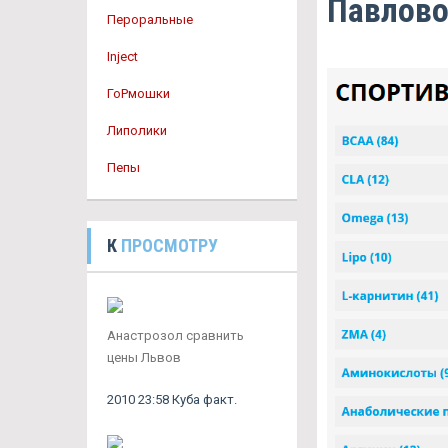
Павлов
Пероральные
Inject
ГоРмошки
Липолики
Пепы
К
ПРОСМОТРУ
Анастрозол сравнить
цены Львов
2010 23:58 Куба факт.