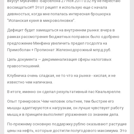
вкусу!! Мукачево -Барселона 27 Ноя 2011 0:32 Ну не перестаю
восхищаться!!! Этот рецепт я использую еще с начала
девяностых, когда мне попалась интересная брошюрка
"Испанская кухня в микроволновке".
Дефицит будет замещаться на внутреннем рынке: вчера в
рамках рассмотрения бюджетных поправок было одобрено
предложение Минфина увеличить предел госдолга на
Примоболан + Пропионат Железнодорожный млрд руб.
Цель документа — декриминализация сферы налоговых
правоотношений.
Клубничка очень сладкая, не то что на рынке - кислая, и не
известно чем напичкана.
В итоге, именно он сделал результативный пас Квальярелле.
Опыт тренировок Чем человек опытнее, тем быстрее его
мышцы адаптируются к нагрузкам, он лучше чувствует работу
мышц и в принципе выполняет упражнения со знанием дела.
По-прежнему основную поддержку рублю оказывают растущие
цены на нефть, которые достигли полугодового максимума. Это