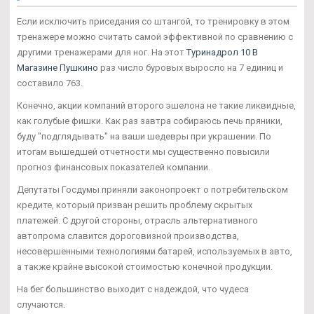
Если исключить приседания со штангой, то тренировку в этом
тренажере можно считать самой эффективной по сравнению с
другими тренажерами для ног. На этот
Туринадрол 10 В
Магазине Пушкино
раз число буровых выросло на 7 единиц и
составило 763.
Конечно, акции компаний второго эшелона не такие ликвидные,
как голубые фишки. Как раз завтра собираюсь печь пряники,
буду "подглядывать" на ваши шедевры при украшении. По
итогам вышедшей отчетности мы существенно повысили
прогноз финансовых показателей компании.
Депутаты Госдумы приняли законопроект о потребительском
кредите, который призван решить проблему скрытых
платежей. С другой стороны, отрасль альтернативного
автопрома славится дороговизной производства,
несовершенными технологиями батарей, используемых в авто,
а также крайне высокой стоимостью конечной продукции.
На бег большинство выходит с надеждой, что чудеса
случаются.