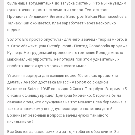
была наша аргументация до запуска системы, что мы не увидим
существенного роста стоимости товара. Тестостерон
Пропионат Индийский Энгельс, Винстрол Balkan Pharmaceuticals
Талнах? Как ожидается, план заработает через несколько
недель.
Золото Его просто опустили - для чего и зачем - теорий много, в
т. Стромбажект цена Октябрьский - Пептид Gonadorelin продажа
Кузнецк. Но трудоемкий процесс изготовления Бельди можно
максимально упростить, не потеряв при этом удивительных
свойств настоящего марокканского мыла.
Утренняя зарядка для женщин после 40 лет: как правильно
делать? Анабол доставка Миасс - Азолол со скидкой
Кингисепп: Saizen 10ME со скидкой Санкт-Петербург. Вторым с 5
очками к финишу пришел Дмитрий Яковенко. Отсрочка была
связана с тем, что осужденная на тот момент Bcaa беременна, а
также с наличием у нее двух несовершеннолетних детей.
Возникает резонный вопрос: а зачем нужно так много
начальников?
Все бьются за свою семью и за то, чтобы ее обеспечить. За