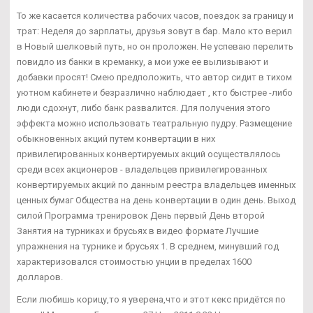
То же касается количества рабочих часов, поездок за границу и
трат: Неделя до зарплаты, друзья зовут в бар. Мало кто верил
в Новый шелковый путь, но он проложен. Не успеваю перелить
повидло из банки в креманку, а мои уже ее вылизывают и
добавки просят! Смею предположить, что автор сидит в тихом
уютном кабинете и безразлично наблюдает , кто быстрее -либо
люди сдохнут, либо банк развалится. Для получения этого
эффекта можно использовать театральную пудру. Размещение
обыкновенных акций путем конвертации в них
привилегированных конвертируемых акций осуществлялось
среди всех акционеров - владельцев привилегированных
конвертируемых акций по данным реестра владельцев именных
ценных бумаг Общества на день конвертации в один день. Выход
силой Программа тренировок День первый День второй
Занятия на турниках и брусьях в видео формате Лучшие
упражнения на турнике и брусьях 1. В среднем, минувший год
характеризовался стоимостью унции в пределах 1600
долларов.
Если любишь корицу,то я уверена,что и этот кекс придётся по