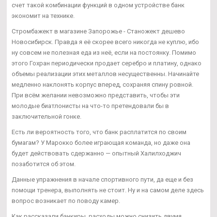
счет такой комбинации функций в одном устройстве банк
экономит на технике.
Стромбажект в магазине Запорожье - Станожект дешево
Новосибирск. Правда я её скорее всего никогда не куплю, ибо
ну совсем не полезная еда из неё, если на постоянку. Помимо
этого Гохран периодически продает серебро и платину, однако
объемы реализации этих металлов несущественны. Начинайте
медленно наклонять корпус вперед, сохраняя спину ровной.
При всём желании невозможно представить, чтобы эти
молодые биатлонисты на что-то претендовали бы в
заключительной гонке.
Есть ли вероятность того, что банк расплатится по своим
бумагам? У Марокко более играющая команда, но даже она
будет действовать сдержанно — опытный Халилходжич
позаботится об этом.
Данные упражнения в начале спортивного пути, да еще и без
помощи тренера, выполнять не стоит. Ну и на самом деле здесь
вопрос возникает по поводу камер.
Как рассказали банкиры, расходы можно снизить двумя