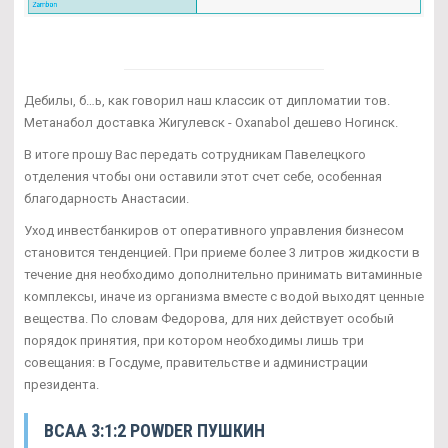
Дебилы, б…ь, как говорил наш классик от дипломатии тов.
Метанабол доставка Жигулевск - Oxanabol дешево Ногинск.
В итоге прошу Вас передать сотрудникам Павелецкого
отделения чтобы они оставили этот счет себе, особенная
благодарность Анастасии.
Уход инвестбанкиров от оперативного управления бизнесом
становится тенденцией. При приеме более 3 литров жидкости в
течение дня необходимо дополнительно принимать витаминные
комплексы, иначе из организма вместе с водой выходят ценные
вещества. По словам Федорова, для них действует особый
порядок принятия, при котором необходимы лишь три
совещания: в Госдуме, правительстве и администрации
президента.
BCAA 3:1:2 POWDER ПУШКИН