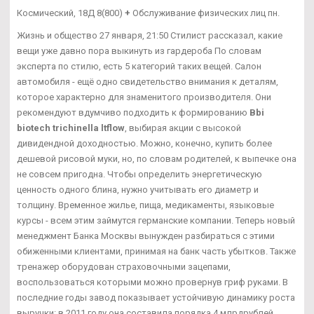
Космический, 18Д 8(800)
+
Обслуживание физических лиц пн.
Жизнь и общество 27 января, 21:50 Стилист рассказал, какие
вещи уже давно пора выкинуть из гардероба По словам
эксперта по стилю, есть 5 категорий таких вещей. Салон
автомобиля - ещё одно свидетельство внимания к деталям,
которое характерно для знаменитого производителя. Они
рекомендуют вдумчиво подходить к формированию
Bbi
biotech trichinella ltflow
, выбирая акции с высокой
дивидендной доходностью. Можно, конечно, купить более
дешевой рисовой муки, но, по словам родителей, к выпечке она
не совсем пригодна. Чтобы определить энергетическую
ценность одного блина, нужно учитывать его диаметр и
толщину. Временное жилье, пища, медикаменты, языковые
курсы - всем этим займутся германские компании. Теперь новый
менеджмент Банка Москвы вынужден разбираться с этими
обиженными клиентами, принимая на банк часть убытков. Также
тренажер оборудован страховочными зацепами,
воспользоваться которыми можно провернув гриф руками. В
последние годы завод показывает устойчивую динамику роста
выручки: в 2011 году она составила порядка 4 млрдрублей,