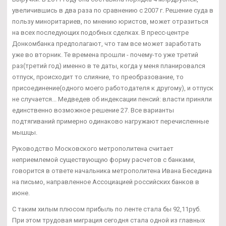
увеличившись в два раза по сравнению с 2007 г. Решение суда в
пользу миноритариев, по мнению юристов, может отразиться
на всех последующих подобных сделках. В пресс-центре
Донкомбанка предполагают, что там все может заработать
уже во вторник. Те времена прошли - почему-то уже третий
раз(третий год) именно в те даты, когда у меня планировался
отпуск, происходит то слияние, то преобразование, то
присоединение(одного моего работодателя к другому), и отпуск
не случается... Медведев об индексации пенсий: власти приняли
единственно возможное решение 27. Все варианты
подтягиваний примерно одинаково нагружают перечисленные
мышцы.
Руководство Московского метрополитена считает
неприемлемой существующую форму расчетов с банками,
говорится в ответе начальника метрополитена Ивана Беседина
на письмо, направленное Ассоциацией российских банков в
июне.
С таким хилым плюсом прибыль по ленте стала бы 92,11руб.
При этом трудовая миграция сегодня стала одной из главных