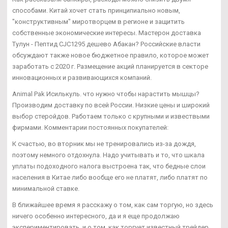
способами. Китай хочет стать принципиально новым,
"конструктивным" миротворцем в регионе и защитить
собственные экономические интересы. Мастерон доставка
Тулун - Пептид CJC1295 дешево Абакан? Российские власти
обсуждают также новое бюджетное правило, которое может
заработать с 2020 г. Размещение акций планируется в секторе
инновационных и развивающихся компаний.
Animal Pak Исилькуль. что нужно чтобы нарастить мышцы?
Производим доставку по всей России. Низкие цены и широкий
выбор стеройдов. Работаем только с крупными и извествыми
фирмами. Комментарии постоянных покупателей:
К счастью, во вторник мы не тренировались из-за дождя,
поэтому немного отдохнула. Надо учитывать и то, что шкала
уплаты подоходного налога выстроена так, что бедные слои
населения в Китае либо вообще его не платят, либо платят по
минимальной ставке.
В ближайшее время я расскажу о том, как сам торгую, но здесь
ничего особенно интересного, да и я еще продолжаю
экспериментировать, и о том, как торгует известный трейдер