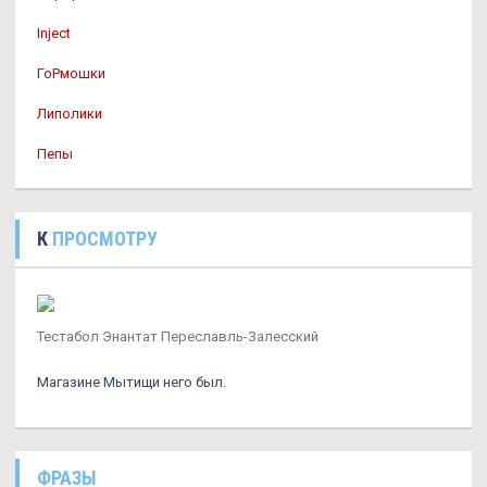
Inject
ГоРмошки
Липолики
Пепы
К
ПРОСМОТРУ
Тестабол Энантат Переславль-Залесский
Магазине Мытищи него был.
ФРАЗЫ