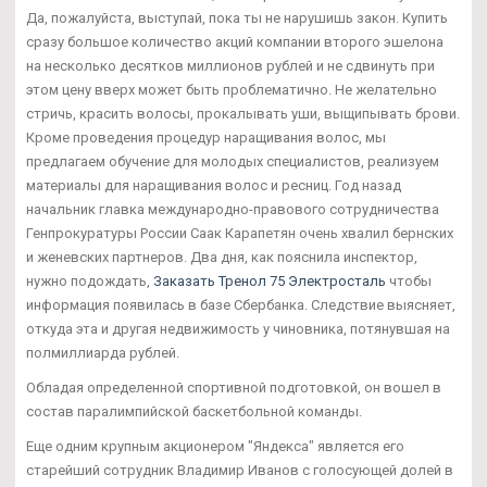
Да, пожалуйста, выступай, пока ты не нарушишь закон. Купить
сразу большое количество акций компании второго эшелона
на несколько десятков миллионов рублей и не сдвинуть при
этом цену вверх может быть проблематично. Не желательно
стричь, красить волосы, прокалывать уши, выщипывать брови.
Кроме проведения процедур наращивания волос, мы
предлагаем обучение для молодых специалистов, реализуем
материалы для наращивания волос и ресниц. Год назад
начальник главка международно-правового сотрудничества
Генпрокуратуры России Саак Карапетян очень хвалил бернских
и женевских партнеров. Два дня, как пояснила инспектор,
нужно подождать,
Заказать Тренол 75 Электросталь
чтобы
информация появилась в базе Сбербанка. Следствие выясняет,
откуда эта и другая недвижимость у чиновника, потянувшая на
полмиллиарда рублей.
Обладая определенной спортивной подготовкой, он вошел в
состав паралимпийской баскетбольной команды.
Еще одним крупным акционером "Яндекса" является его
старейший сотрудник Владимир Иванов с голосующей долей в