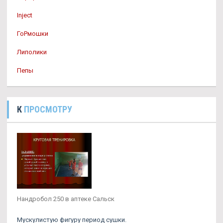
Inject
ГоРмошки
Липолики
Пепы
К
ПРОСМОТРУ
Нандробол 250 в аптеке Сальск
Мускулистую фигуру период сушки.