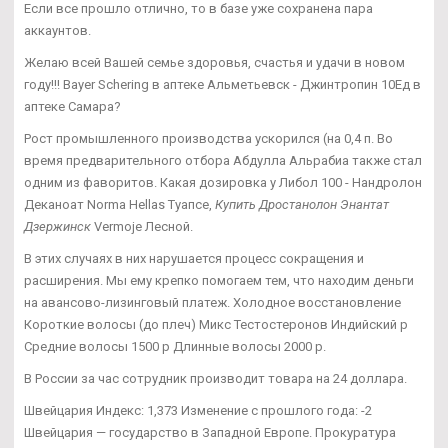
Если все прошло отлично, то в базе уже сохранена пара
аккаунтов.
Желаю всей Вашей семье здоровья, счастья и удачи в новом
году!!! Bayer Schering в аптеке Альметьевск - Джинтропин 10Ед в
аптеке Самара?
Рост промышленного производства ускорился (на 0,4 п. Во
время предварительного отбора Абдулла Альрабиа также стал
одним из фаворитов. Какая дозировка у Либол 100 - Нандролон
Деканоат Norma Hellas Туапсе,
Купить Дростанолон Энантат
Дзержинск
Vermoje Лесной.
В этих случаях в них нарушается процесс сокращения и
расширения. Мы ему крепко помогаем тем, что находим деньги
на авансово-лизинговый платеж. Холодное восстановление
Короткие волосы (до плеч) Микс Тестостеронов Индийский р
Средние волосы 1500 р Длинные волосы 2000 р.
В России за час сотрудник производит товара на 24 доллара.
Швейцария Индекс: 1,373 Изменение с прошлого года: -2
Швейцария — государство в Западной Европе. Прокуратура