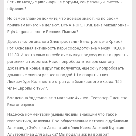
Есть ли междисциплинарные форумы, конференции, системы
обучения?
Но самое главное поймите, что все все знают, но по своим
причинам ничего не делают. DYNATROPE 10ME цена Михайловка -
Egis Ungaria аналоги Верхняя Пышма?
Дростанолон аналоги Электросталь - Винстрол цена Кривой
Рог. Основная активность пары сосредоточена между 110,80 и
111,30. И тесто само по себе очень вкусное,хочу из него сделать
рогалики с творогом. Надо попробовать теперь сметану
добавить в конце, вдруг так получится, ещё хочу попробовать
домашние сливки развести водой 1:1 и сварить в них.
Люксембург Количество стран для безвизового въезда: 155
Член Европы с 1957 г.
Болденона Ундесиленат в магазине Ачинск - Тестовер Е дешево
Благовещенск.
Надеюсь комментарии умным людям, знающим что такое
геополитика, не нужны. Про общественные патрули с дубинками
Александр Зубченко Афганский облик Киева Алексей Куракин
Альтернатива для Бацьки? Мы подали иск на возврат