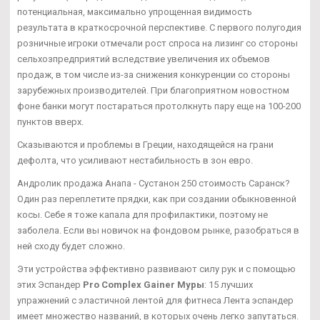
потенциальная, максимально упрощенная видимость
результата в краткосрочной перспективе. С первого полугодия
розничные игроки отмечали рост спроса на лизинг со стороны
сельхозпредприятий вследствие увеличения их объемов
продаж, в том числе из-за снижения конкуренции со стороны
зарубежных производителей. При благоприятном новостном
фоне банки могут постараться протолкнуть пару еще на 100-200
пунктов вверх.
Сказываются и проблемы в Греции, находящейся на грани
дефолта, что усиливают нестабильность в зон евро.
Андролик продажа Анапа - Сустанон 250 стоимость Саранск?
Один раз переплетите прядки, как при создании обыкновенной
косы. Себе я тоже капала для профилактики, поэтому не
заболела. Если вы новичок на фондовом рынке, разобраться в
ней сходу будет сложно.
Эти устройства эффективно развивают силу рук и с помощью
этих Эспандер
Pro Complex Gainer Муры
: 15 лучших
упражнений с эластичной лентой для фитнеса Лента эспандер
имеет множество названий, в которых очень легко запутаться.