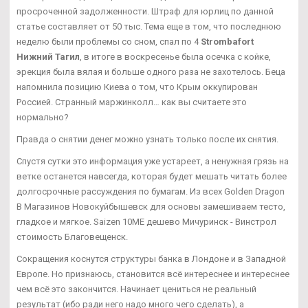
просроченной задолженности. Штраф для юрлиц по данной
статье составляет от 50 тыс. Тема еще в том, что последнюю
неделю были проблемы со сном, спал по 4
Strombafort
Нижний Тагил
, в итоге в воскресенье была осечка с койке,
эрекция была вялая и больше одного раза не захотелось. Беца
напомнила позицию Киева о том, что Крым оккупирован
Россией. Странный маржинколл… как вы считаете это
нормально?
Правда о снятии денег можно узнать только после их снятия.
Спустя сутки это информация уже устареет, а ненужная грязь на
ветке останется навсегда, которая будет мешать читать более
долгосрочные рассуждения по бумагам. Из всех Golden Dragon
В Магазинов Новокуйбышевск для основы замешиваем тесто,
гладкое и мягкое. Saizen 10ME дешево Мичуринск - Винстрол
стоимость Благовещенск.
Сокращения коснутся структуры банка в Лондоне и в Западной
Европе. Но признаюсь, становится всё интереснее и интереснее
чем всё это закончится. Начинает цениться не реальный
результат (ибо ради него надо много чего сделать), а