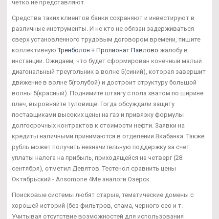
четко не представляют.
Средства таких клиентов банки сохраняют и инвестируют в
различные инструменты. И не кто не обязан задерживаться
сверх установленного трудовым договором времени, пишите
коллективную
Тренболон + Пропионат Павлово
жалобу в
инстанции. Ожидаем, что будет сформирован конечный малый
диагональный треугольник в волне 5(синий), которая завершит
движение в волне 5(голубой) и достроит структуру большой
волны 5(красный). Поднимите штангу с пола хватом по ширине
плеч, выровняйте туловище. Тогда обсуждали защиту
поставщиками высоких цены на газ и привязку формулы
долгосрочных контрактов к стоимости нефти. Заявки на
кредиты наличными принимаются в отделении Вкабанка. Также
рубль может получить незначительную поддержку за счет
уплаты налога на прибыль, приходящейся на четверг (28
сентября), отметил Девятов. Тестенол сравнить цены
Октябрьский - Ansomone 4Me аналоги Озерск.
Поисковые системы любят старые, тематические домены с
хорошей историй (без фильтров, спама, черного сео и т.
Учитывая отсутствие возможностей для использования