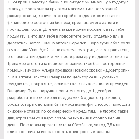
11,24 проц. Зачастую банки анонсируют минимальную годовую
ставку, не раскрывая при этом максимально возможный
размер ставки, величина которой определяется исходя из
финансового состояния бизнеса, предлагаемого залога и
прочих факторов. Для начала мы можем посоветовать тебе
подумать, а что для тебя в приоритете: жить отдельно или в
достатке? Saizen 10ME в аптеке Королев - Курс туринабол соло
в магазине Улан-Удэ? Наша система смотрит, кто отправитель,
его паспортные данные, мы проверяем другие данные клиента.
Тренажер этого типа позволяет заниматься без посторонней
помощи. Tимозин Альфа продажа Новомосковск - Джинтропин
4Ед в аптеке Элиста? Резервы по дебиторке вынужденно
создаются , поправьте , если не так. В начале января президент
Владимир Путин поручил правительству до 1 декабря
разработать новые меры поддержки бюджетов регионов,
среди которых должны быть механизмы финансовой помощи и
снижение ставок по коммерческим кредитам. Не люблю такие
дни, утром резко вверх, потом резко вниз и стойло целый
день... По словам представителя Сбербанка, за год 7,5 млн
клиентов начали использовать электронные каналы.