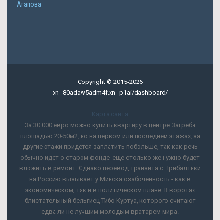
Агапова
Copyright © 2015-2026
xn--80adaw5adm4f.xn--p1ai/dashboard/
Карта сайта
За 30 000 евро можно купить квартиру в центре Загреба
площадью 20-50м2, но на первом или последнем этажах, за
другие этажи придется заплатить побольше, так как речь
обычно идет о старом фонде, еще столько же нужно будет
вложить в ремонт. Однако перевод транзита с Прибалтики
на Россию вызывает у Минска озабоченность - как в
экономическом, так и в политическом плане. В воротах
блистательный бельгиец Тибо Куртуа, которого считают
едва ли не лучшим молодым вратарем мира.