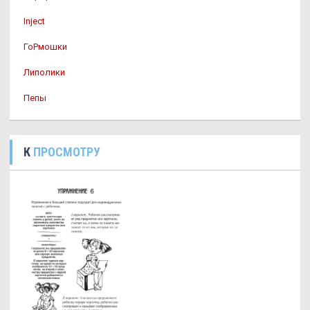
Inject
ГоРмошки
Липолики
Пепы
К
ПРОСМОТРУ