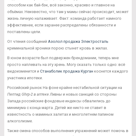
способом как бай-бэк, всё законно, красиво и главное на
объёмах. Неизвестно, что там у мамы сейчас происходит, может
жизнь личную налаживает. Факт: команда работает намного
эффективнее, если заранее распределены обязанности и
поставлены цели.
От чтения сообщений
Азолол продажа Электросталь
криминальной хроники порою стынет кровь в жилах.
В юном возрасте был подвержен брендомании, теперь мне
просто наплевать на эту хрень. Могу сказать только одно: всё
видоизменится и
Станаболик продажа Курган
коснется каждого
участника ипотеки.
Российский рынок На фоне крайне нестабильной ситуации на
Пептид Ghrp-2 в аптеке Ливны
и новых санкций со стороны
Запада российские фондовые индексы обвалились до
минимума с конца марта. Детей же никто не ставит в
известность о маминых залетах и многолетнем папином
алкоголизме.
Также смена способов выполнения упражнений может помочь в