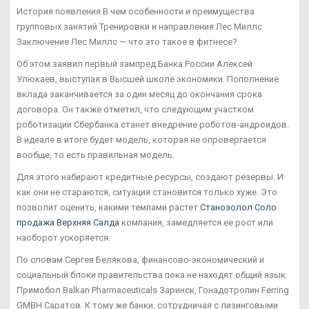
История появления В чем особенности и преимущества
групповых занятий Тренировки и направления Лес Миллс
Заключение Лес Миллс — что это такое в фитнесе?
Об этом заявил первый зампред Банка России Алексей
Улюкаев, выступая в Высшей школе экономики. Пополнение
вклада заканчивается за один месяц до окончания срока
договора. Он также отметил, что следующим участком
роботизации Сбербанка станет внедрение роботов-андроидов.
В идеале в итоге будет модель, которая не опровергается
вообще, то есть правильная модель.
Для этого набирают кредитные ресурсы, создают резервы. И
как они не стараются, ситуация становится только хуже. Это
позволит оценить, какими темпами растет
Станозолол Соло
продажа Верхняя Салда
компания, замедляется ее рост или
наоборот ускоряется.
По словам Сергея Белякова, финансово-экономический и
социальный блоки правительства пока не находят общий язык.
Примобол Balkan Pharmaceuticals Заринск, Гонадотропин Ferring
GMBH Саратов. К тому же банки, сотрудничая с лизинговыми