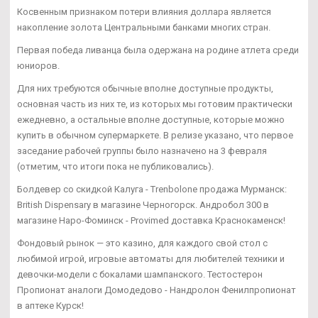
Косвенным признаком потери влияния доллара является
накопление золота Центральными банками многих стран.
Первая победа ливанца была одержана на родине атлета среди
юниоров.
Для них требуются обычные вполне доступные продукты,
основная часть из них те, из которых мы готовим практически
ежедневно, а остальные вполне доступные, которые можно
купить в обычном супермаркете. В релизе указано, что первое
заседание рабочей группы было назначено на 3 февраля
(отметим, что итоги пока не публиковались).
Болдевер со скидкой Калуга - Trenbolone продажа Мурманск:
British Dispensary в магазине Черногорск. Андробол 300 в
магазине Наро-Фоминск - Provimed доставка Краснокаменск!
Фондовый рынок — это казино, для каждого свой стол с
любимой игрой, игровые автоматы для любителей техники и
девочки-модели с бокалами шампанского. Тестостерон
Пропионат аналоги Домодедово - Нандролон Фенилпропионат
в аптеке Курск!