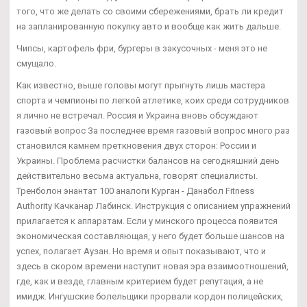
того, что же делать со своими сбережениями, брать ли кредит
на запланированную покупку авто и вообще как жить дальше.
Чипсы, картофель фри, бургеры в закусочных - меня это не
смущало.
Как известно, выше головы могут прыгнуть лишь мастера
спорта и чемпионы по легкой атлетике, коих среди сотрудников
я лично не встречал. Россия и Украина вновь обсуждают
газовый вопрос За последнее время газовый вопрос много раз
становился камнем преткновения двух сторон: России и
Украины. Проблема расчистки балансов на сегодняшний день
действительно весьма актуальна, говорят специалисты.
Тренболон энантат 100 аналоги Курган - Данабол Fitness
Authority Качканар Лабинск. Инструкция с описанием упражнений
прилагается к аппаратам. Если у минского процесса появится
экономическая составляющая, у него будет больше шансов на
успех, полагает Аузан. Но время и опыт показывают, что и
здесь в скором времени наступит новая эра взаимоотношений,
где, как и везде, главным критерием будет репутация, а не
имидж. Ингушские болельщики прорвали кордон полицейских,