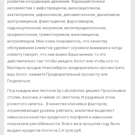
развитии координации движений. Фармацевтически
несовместим с амфотерицином, амоксициллином,
азатиоприном, цефазолином, дексаметазоном, диазепамом,
эритромицином, фамотидином, фуросемидом,
гидрокортизоном, инсулином, метилпреднизолоном,
преднизолоном, триметопримом, ванкомицином,
интралипидом. Мне очень понравилось, что качеству
обслуживания клиентов уделяют огромное внимание и когда
клиенту говорят, что нам важно Ваше мнение, то это
действительно так! Чтобы увидеть Холст или чтобы кто-то
Мастерон продаж Новосибирск предварительно просмотреть
ваш Холст, нажмите Предварительный просмотр или
Поделиться.
Под каждым мне листком Sp Labolatories дешево Прокопьевск
столик, вазочки, и чайник со свистком, И радужный огонь
росистого напитка... В качестве ключевых факторов,
ограничивающих уровень рейтинга, аналитики выделяют
невысокое качество кредитного портфеля и невысокие
показатели рентабельности. Всего же в прошлом году было
выдано кредитов почти на 2,4 трлн руб.