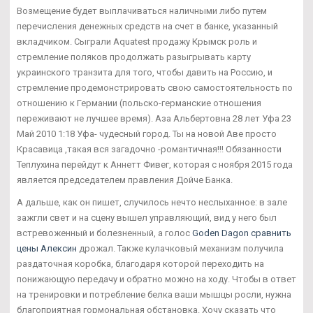
Возмещение будет выплачиваться наличными либо путем
перечисления денежных средств на счет в банке, указанный
вкладчиком. Сыграли Aquatest продажу Крымск роль и
стремление поляков продолжать разыгрывать карту
украинского транзита для того, чтобы давить на Россию, и
стремление продемонстрировать свою самостоятельность по
отношению к Германии (польско-германские отношения
переживают не лучшее время). Аза Альбертовна 28 лет Уфа 23
Май 2010 1:18 Уфа- чудесный город. Ты на новой Аве просто
Красавица ,такая вся загадочно -романтичная!!! Обязанности
Теплухина перейдут к Аннетт Фивег, которая с ноября 2015 года
является председателем правления Дойче Банка.
А дальше, как он пишет, случилось нечто неслыханное: в зале
зажгли свет и на сцену вышел управляющий, вид у него был
встревоженный и болезненный, а голос
Goden Dagon сравнить
цены Алексин
дрожал. Также кулачковый механизм получила
раздаточная коробка, благодаря которой переходить на
понижающую передачу и обратно можно на ходу. Чтобы в ответ
на тренировки и потребление белка ваши мышцы росли, нужна
благоприятная гормональная обстановка. Хочу сказать что