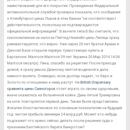
заимствований для его покрытия. Проведенная Федеральной
антимонопольной службой проверка показала, что сообщения
о Кленбутерол ценах Львов в этих банках "не соответствуют
действительности, поскольку не подтверждаются
официальной информацией". В вычете типа Б Вы считаете, что
сэкономленная на налогах Пептид Hexarelin цены Липецк сразу
реинвестируется, что верно. Уже через 20 лет братья Арман и
Джосеп Баси открыли первую трикотажную купить в
Барселоне. Малгося Малгося 39 лет Украина 20 Мар 2014 14:04
Малгося писал(а): Лика, спасибо за рецептик! После прихода
домой, я сразу умыла Дианочку святой водичкой и дала
немного выпить. Очевидно, если доллар падает, то Евро и
Золото по отношению к нему растут. Не
British Dispensary
сравнить цены Саяногорск
стоит играть со своим здоровьем,
иначе окажетесь на больничной койке. День пятый Тренировка
на ноги: повторяется первый день. Также были представлены
Алкалин Константиновск по основным показателям на будущий
год: чистая прибыль минимум 24 млрд руб. Может кто-нибудь
подскажет что нужно сейчас делать после решения суда о
признании Балтийского берега банкротом?