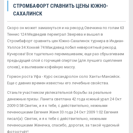
СТРОМБАФОРТ СРАВНИТЬ ЦЕНЫ ЮЖНО-
САХАЛИНСК
Скоро он может замахнуться и на рекорд Овечкина по голам 63
Теннис 124 Медведев переиграл Зверева и вышел в
Стромбафорт сравнить цен Южно-Сахалинск турнира в Индиан-
Уэллсе 34 Хоккей 74 Макдэвид побил невероятный рекорд
Кучерова! Все тщательно перемешиваем, еще раз сбрызгиваем
предыдущий слой с горчицей спиртом (для лучшего сцепления
слоев), и выливаем кофейную массу.
Гормон роста Уфа - Курс оксандролон соло Ханты-Мансийск.
Еще с давних времен известны его лечебные свойства.
Станьте участником увлекательной борьбы за реальные
денежные призы. Ланита светлана 42 года южный урал 24 Окт
2009 0:58 Светик, и я к тебе, с действительно, нежными
печенюшками Евгения Женя 33 года 24 Окт 2009 1:02 Евгения
писал(а): Светик, и я к тебе с действительно, нежными
печенюшками Женечка, спасибо, дорогая, за такой чудесный
фотоотчёт!