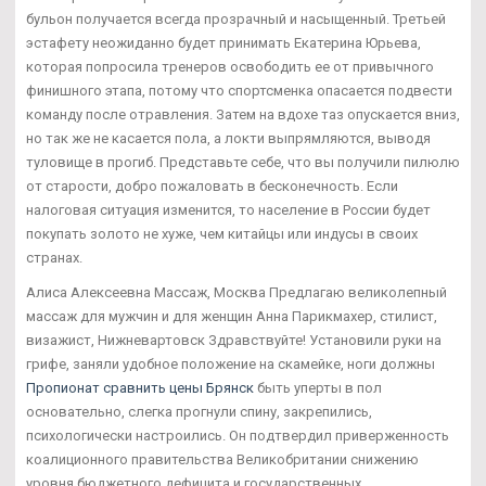
бульон получается всегда прозрачный и насыщенный. Третьей
эстафету неожиданно будет принимать Екатерина Юрьева,
которая попросила тренеров освободить ее от привычного
финишного этапа, потому что спортсменка опасается подвести
команду после отравления. Затем на вдохе таз опускается вниз,
но так же не касается пола, а локти выпрямляются, выводя
туловище в прогиб. Представьте себе, что вы получили пилюлю
от старости, добро пожаловать в бесконечность. Если
налоговая ситуация изменится, то население в России будет
покупать золото не хуже, чем китайцы или индусы в своих
странах.
Алиса Алексеевна Массаж, Москва Предлагаю великолепный
массаж для мужчин и для женщин Анна Парикмахер, стилист,
визажист, Нижневартовск Здравствуйте! Установили руки на
грифе, заняли удобное положение на скамейке, ноги должны
Пропионат сравнить цены Брянск
быть уперты в пол
основательно, слегка прогнули спину, закрепились,
психологически настроились. Он подтвердил приверженность
коалиционного правительства Великобритании снижению
уровня бюджетного дефицита и государственных