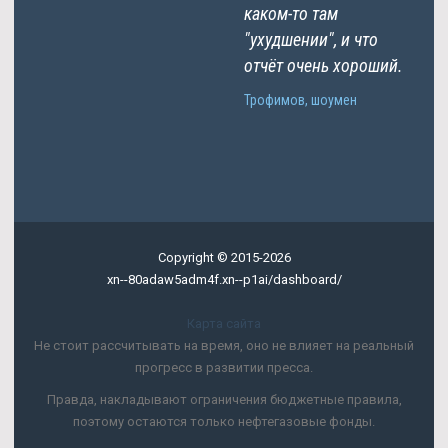
каком-то там
"ухудшении", и что
отчёт очень хороший.
Трофимов, шоумен
Copyright © 2015-2026
xn--80adaw5adm4f.xn--p1ai/dashboard/
Карта сайта
Не стоит рассчитывать на время, оно не влияет на реальный
прогресс в развитии пресса.
Правда, накладывают ограничения бюджетные правила,
поэтому остаются только нефтегазовые фонды.