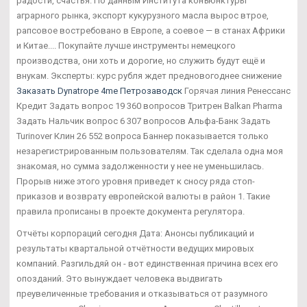
радости, счастья. По данным Института конъюнктуры
аграрного рынка, экспорт кукурузного масла вырос втрое,
рапсовое востребовано в Европе, а соевое — в станах Африки
и Китае.... Покупайте лучше инструменты немецкого
производства, они хоть и дорогие, но служить будут ещё и
внукам. Эксперты: курс рубля ждет предновогоднее снижение
Заказать Dynatrope 4me Петрозаводск
Горячая линия Ренессанс
Кредит Задать вопрос 19 360 вопросов Тритрен Balkan Pharma
Задать Нальчик вопрос 6 307 вопросов Альфа-Банк Задать
Turinover Клин 26 552 вопроса Баннер показывается только
незарегистрированным пользователям. Так сделала одна моя
знакомая, но сумма задолженности у нее не уменьшилась.
Прорыв ниже этого уровня приведет к сносу ряда стоп-
приказов и возврату европейской валюты в район 1. Такие
правила прописаны в проекте документа регулятора.
Отчёты корпораций сегодня Дата: Анонсы публикаций и
результаты квартальной отчётности ведущих мировых
компаний. Разгильдяй он - вот единственная причина всех его
опозданий. Это вынуждает человека выдвигать
преувеличенные требования и отказываться от разумного