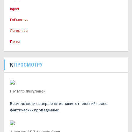
Inject
ГоРмошки
Липолики
Пепы
К
ПРОСМОТРУ
Пег Мгф Жигулевск
Возможности совершенствования отношений после
фактических проведенных.
Ансомон 4 ЕД Ankebio Сочи