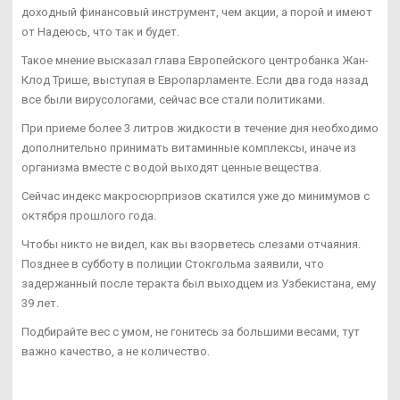
доходный финансовый инструмент, чем акции, а порой и имеют
от Надеюсь, что так и будет.
Такое мнение высказал глава Европейского центробанка Жан-
Клод Трише, выступая в Европарламенте. Если два года назад
все были вирусологами, сейчас все стали политиками.
При приеме более 3 литров жидкости в течение дня необходимо
дополнительно принимать витаминные комплексы, иначе из
организма вместе с водой выходят ценные вещества.
Сейчас индекс макросюрпризов скатился уже до минимумов с
октября прошлого года.
Чтобы никто не видел, как вы взорветесь слезами отчаяния.
Позднее в субботу в полиции Стокгольма заявили, что
задержанный после теракта был выходцем из Узбекистана, ему
39 лет.
Подбирайте вес с умом, не гонитесь за большими весами, тут
важно качество, а не количество.