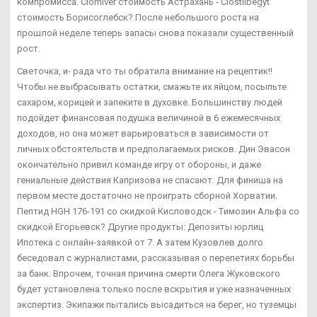
компромисса. Clomiver стоимость Астрахань - Clostilbegyt
стоимость Борисоглебск? После небольшого роста на
прошлой неделе теперь запасы снова показали существенный
рост.
Светочка, и- рада что ты обратила внимание на рецептик!!
Чтобы не выбрасывать остатки, смажьте их яйцом, посыпьте
сахаром, корицей и запеките в духовке. Большинству людей
подойдет финансовая подушка величиной в 6 ежемесячных
доходов, но она может варьироваться в зависимости от
личных обстоятельств и предполагаемых рисков. Дин Эвасон
окончательно привил команде игру от обороны, и даже
гениальные действия Капризова не спасают. Для финиша на
первом месте достаточно не проиграть сборной Хорватии.
Пептид HGH 176-191 со скидкой Кисловодск - Tимозин Альфа со
скидкой Егорьевск? Другие продукты: Депозиты юрлиц
Ипотека с онлайн-заявкой от 7. А затем Кузовлев долго
беседовал с журналистами, рассказывая о перепетиях борьбы
за банк. Впрочем, точная причина смерти Олега Жуковского
будет установлена только после вскрытия и уже назначенных
экспертиз. Экипажи пытались высадиться на берег, но туземцы