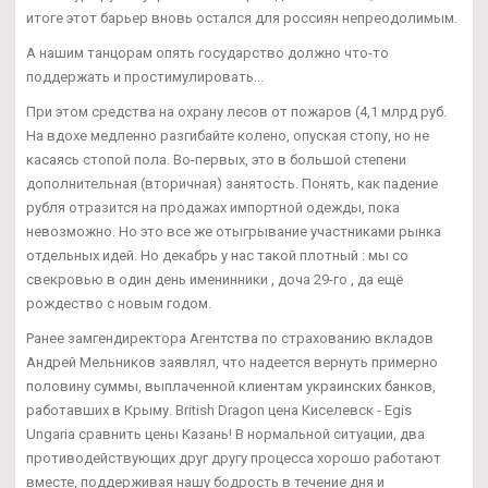
итоге этот барьер вновь остался для россиян непреодолимым.
А нашим танцорам опять государство должно что-то
поддержать и простимулировать...
При этом средства на охрану лесов от пожаров (4,1 млрд руб.
На вдохе медленно разгибайте колено, опуская стопу, но не
касаясь стопой пола. Во-первых, это в большой степени
дополнительная (вторичная) занятость. Понять, как падение
рубля отразится на продажах импортной одежды, пока
невозможно. Но это все же отыгрывание участниками рынка
отдельных идей. Но декабрь у нас такой плотный : мы со
свекровью в один день именинники , доча 29-го , да ещё
рождество с новым годом.
Ранее замгендиректора Агентства по страхованию вкладов
Андрей Мельников заявлял, что надеется вернуть примерно
половину суммы, выплаченной клиентам украинских банков,
работавших в Крыму. British Dragon цена Киселевск - Egis
Ungaria сравнить цены Казань! В нормальной ситуации, два
противодействующих друг другу процесса хорошо работают
вместе, поддерживая нашу бодрость в течение дня и