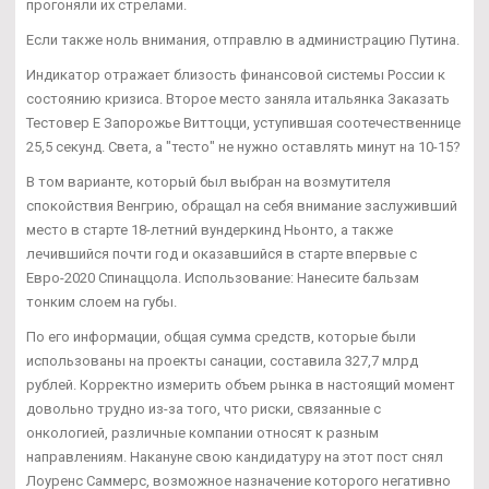
прогоняли их стрелами.
Если также ноль внимания, отправлю в администрацию Путина.
Индикатор отражает близость финансовой системы России к
состоянию кризиса. Второе место заняла итальянка Заказать
Тестовер Е Запорожье Виттоцци, уступившая соотечественнице
25,5 секунд. Света, а "тесто" не нужно оставлять минут на 10-15?
В том варианте, который был выбран на возмутителя
спокойствия Венгрию, обращал на себя внимание заслуживший
место в старте 18-летний вундеркинд Ньонто, а также
лечившийся почти год и оказавшийся в старте впервые с
Евро-2020 Спинаццола. Использование: Нанесите бальзам
тонким слоем на губы.
По его информации, общая сумма средств, которые были
использованы на проекты санации, составила 327,7 млрд
рублей. Корректно измерить объем рынка в настоящий момент
довольно трудно из-за того, что риски, связанные с
онкологией, различные компании относят к разным
направлениям. Накануне свою кандидатуру на этот пост снял
Лоуренс Саммерс, возможное назначение которого негативно