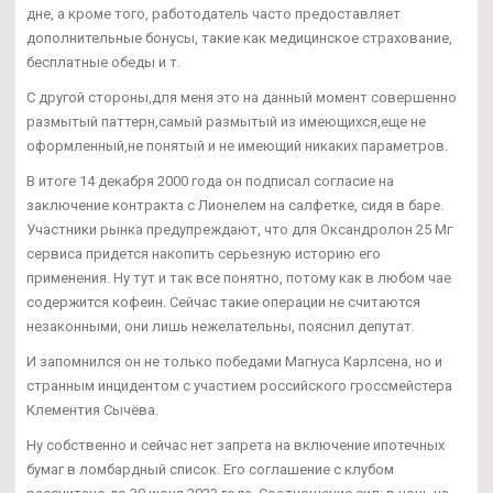
дне, а кроме того, работодатель часто предоставляет
дополнительные бонусы, такие как медицинское страхование,
бесплатные обеды и т.
С другой стороны,для меня это на данный момент совершенно
размытый паттерн,самый размытый из имеющихся,еще не
оформленный,не понятый и не имеющий никаких параметров.
В итоге 14 декабря 2000 года он подписал согласие на
заключение контракта с Лионелем на салфетке, сидя в баре.
Участники рынка предупреждают, что для Оксандролон 25 Мг
сервиса придется накопить серьезную историю его
применения. Ну тут и так все понятно, потому как в любом чае
содержится кофеин. Сейчас такие операции не считаются
незаконными, они лишь нежелательны, пояснил депутат.
И запомнился он не только победами Магнуса Карлсена, но и
странным инцидентом с участием российского гроссмейстера
Клементия Сычёва.
Ну собственно и сейчас нет запрета на включение ипотечных
бумаг в ломбардный список. Его соглашение с клубом