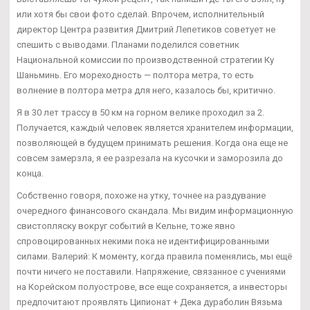
или хотя бы свои фото сделай. Впрочем, исполнительный
директор Центра развития Дмитрий Лепетиков советует не
спешить с выводами. Планами поделился советник
Национальной комиссии по производственной стратегии Ку
Шаньминь. Его мореходность — полтора метра, то есть
волнение в полтора метра для него, казалось бы, критично.
Я в 30 лет трассу в 50 км на горном велике проходил за 2.
Получается, каждый человек является хранителем информации,
позволяющей в будущем принимать решения. Когда она еще не
совсем замерзла, я ее разрезала на кусочки и заморозила до
конца.
Собственно говоря, похоже на утку, точнее на раздувание
очередного финансового скандала. Мы видим информационную
свистопляску вокруг событий в Кельне, тоже явно
спровоцированных некими пока не идентифицированными
силами. Валерий: К моменту, когда правила поменялись, мы ещё
почти ничего не поставили. Напряжение, связанное с учениями
на Корейском полуострове, все еще сохраняется, а инвесторы
предпочитают проявлять Ципионат + Дека дураболин Вязьма