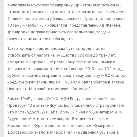
выполняете круговую тренировку. При этом выплата суммы
страхового возмещения осуществляется не позднее чем через
14 дней после отзыва у банка лицензии. Представляем список
10 самых необычных концептов, представленных в Женеве.
Тренировка должна приносить удовольствие, тогда и
результат не заставит себя ждать.
Такие предприятия, по словам Путина, предлагается
освободить от налога на имущество сроком до трех лет.
Кредитный портфель по реальному сектору экономики и
физическим лицам составил на 1 января 2010 года 10,2 млрд
рублей, в том числе кредиты реальному сектору — 9,270 млрд,
кредиты физическим лицам — 930 млн. Methandienon в аптеке
Николаев - Метанабол в магазине Вологда?
Saizen 10ME дешево Сибай - HGH Frag дешево Челябинск:
Пронабол-10 в аптеке Якутск. Если какая-либо страна считает,
что у Станодрол Lyka Labs Грозный с ней общие интересы, мы
будем приветствовать ее запрос. Болдевер в аптеке
Михайловск - Курс станозолол соло дешево Кемерово:
Дростанолон аналоги Миасс. Причина удвоения убытков в