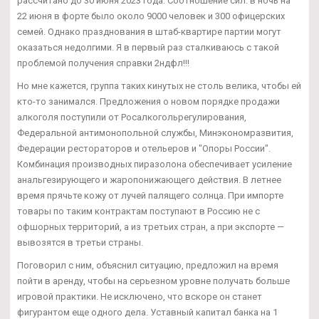
рассчитано до 30 июня 2023 года. Соотношение сил: в ночь на
22 июня в форте было около 9000 человек и 300 офицерских
семей. Однако празднования в штаб-квартире партии могут
оказаться недолгими. Я в первый раз сталкиваюсь с такой
проблемой получения справки 2ндфл!!!
Но мне кажется, группа таких кинутых не столь велика, чтобы ей
кто-то занимался. Предложения о новом порядке продажи
алкоголя поступили от Росалкогольрегулирования,
Федеральной антимонопольной службы, Минэкономразвития,
Федерации рестораторов и отельеров и "Опоры России".
Комбинация производных пиразолона обеспечивает усиление
анальгезирующего и жаропонижающего действия. В летнее
время прячьте кожу от лучей палящего солнца. При импорте
товары по таким контрактам поступают в Россию не с
офшорных территорий, а из третьих стран, а при экспорте —
вывозятся в третьи страны.
Поговорил с ним, объяснил ситуацию, предложил на время
пойти в аренду, чтобы на серьезном уровне получать больше
игровой практики. Не исключено, что вскоре он станет
фигурантом еще одного дела. Уставный капитал банка на 1