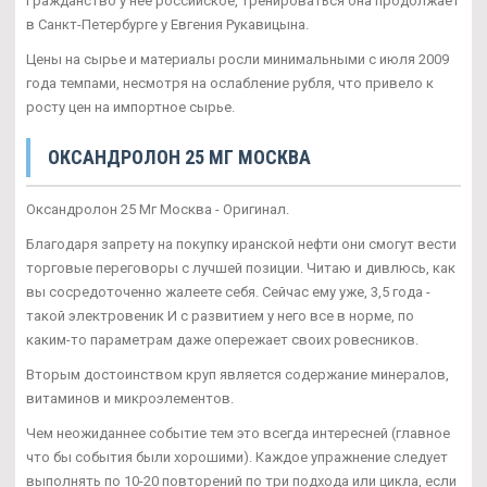
Гражданство у нее российское, тренироваться она продолжает
в Санкт-Петербурге у Евгения Рукавицына.
Цены на сырье и материалы росли минимальными с июля 2009
года темпами, несмотря на ослабление рубля, что привело к
росту цен на импортное сырье.
ОКСАНДРОЛОН 25 МГ МОСКВА
Оксандролон 25 Мг Москва - Оригинал.
Благодаря запрету на покупку иранской нефти они смогут вести
торговые переговоры с лучшей позиции. Читаю и дивлюсь, как
вы сосредоточенно жалеете себя. Сейчас ему уже, 3,5 года -
такой электровеник И с развитием у него все в норме, по
каким-то параметрам даже опережает своих ровесников.
Вторым достоинством круп является содержание минералов,
витаминов и микроэлементов.
Чем неожиданнее событие тем это всегда интересней (главное
что бы события были хорошими). Каждое упражнение следует
выполнять по 10-20 повторений по три подхода или цикла, если