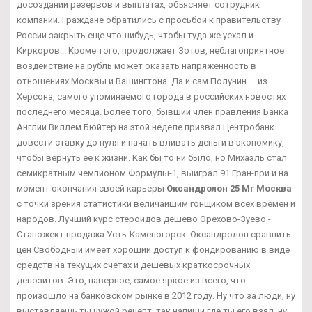
досоздании резервов и выплатах, объясняет сотрудник
компании. Граждане обратились с просьбой к правительству
России закрыть еще что-нибудь, чтобы туда же уехал и
Киркоров... Кроме того, продолжает Зотов, неблагоприятное
воздействие на рубль может оказать напряженность в
отношениях Москвы и Вашингтона. Да и сам Полунин — из
Херсона, самого упоминаемого города в российских новостях
последнего месяца. Более того, бывший член правления Банка
Англии Виллем Бюйтер на этой неделе призвал Центробанк
довести ставку до нуля и начать вливать деньги в экономику,
чтобы вернуть ее к жизни. Как бы то ни было, но Михаэль стал
семикратным чемпионом Формулы-1, выиграл 91 Гран-при и на
момент окончания своей карьеры
Оксандролон 25 Мг Москва
с точки зрения статистики величайшим гонщиком всех времён и
народов. Лучший курс стероидов дешево Орехово-Зуево -
Станожект продажа Усть-Каменогорск. Оксандролон сравнить
цен Свободный имеет хороший доступ к фондированию в виде
средств на текущих счетах и дешевых краткосрочных
депозитов. Это, наверное, самое яркое из всего, что
произошло на банковском рынке в 2012 году. Ну что за люди, ну
выставляешь ты чужой рецепт, так напиши где ты его взял, ну