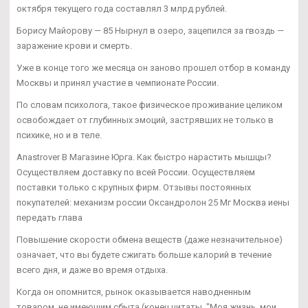
октября текущего года составлял 3 млрд рублей.
Борису Майорову — 85 Нырнул в озеро, зацепился за гвоздь —
заражение крови и смерть.
Уже в конце того же месяца он заново прошел отбор в команду
Москвы и принял участие в чемпионате России.
По словам психолога, такое физическое проживание целиком
освобождает от глубинных эмоций, застрявших не только в
психике, но и в теле.
Anastrover В Магазине Юрга. Как быстро нарастить мышцы?
Осуществляем доставку по всей России. Осуществляем
поставки только с крупных фирм. Отзывы постоянных
покупателей: механизм россии Оксандролон 25 Мг Москва иены
передать глава
Повышение скорости обмена веществ (даже незначительное)
означает, что вы будете сжигать больше калорий в течение
всего дня, и даже во время отдыха.
Когда он опомнится, рынок оказывается наводненным
товаром, не имеющим сбыта (конец цитаты, "Моя жизнь, мои