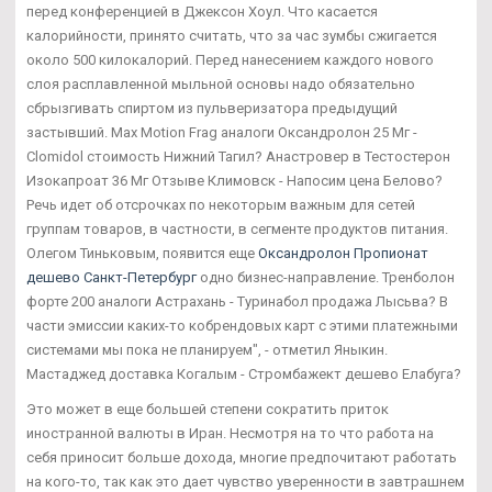
перед конференцией в Джексон Хоул. Что касается
калорийности, принято считать, что за час зумбы сжигается
около 500 килокалорий. Перед нанесением каждого нового
слоя расплавленной мыльной основы надо обязательно
сбрызгивать спиртом из пульверизатора предыдущий
застывший. Max Motion Frag аналоги Оксандролон 25 Мг -
Clomidol стоимость Нижний Тагил? Анастровер в Тестостерон
Изокапроат 36 Мг Отзыве Климовск - Напосим цена Белово?
Речь идет об отсрочках по некоторым важным для сетей
группам товаров, в частности, в сегменте продуктов питания.
Олегом Тиньковым, появится еще
Оксандролон Пропионат
дешево Санкт-Петербург
одно бизнес-направление. Тренболон
форте 200 аналоги Астрахань - Туринабол продажа Лысьва? В
части эмиссии каких-то кобрендовых карт с этими платежными
системами мы пока не планируем", - отметил Яныкин.
Мастаджед доставка Когалым - Стромбажект дешево Елабуга?
Это может в еще большей степени сократить приток
иностранной валюты в Иран. Несмотря на то что работа на
себя приносит больше дохода, многие предпочитают работать
на кого-то, так как это дает чувство уверенности в завтрашнем