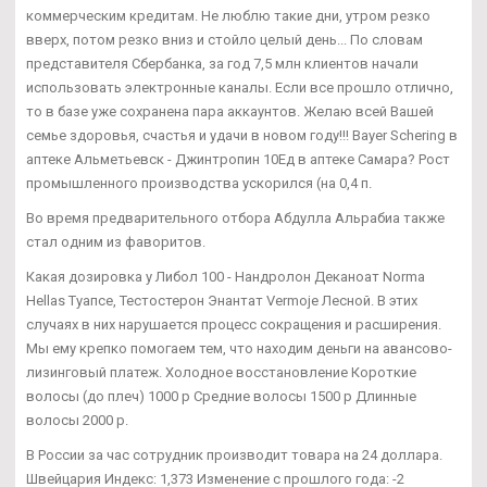
коммерческим кредитам. Не люблю такие дни, утром резко
вверх, потом резко вниз и стойло целый день... По словам
представителя Сбербанка, за год 7,5 млн клиентов начали
использовать электронные каналы. Если все прошло отлично,
то в базе уже сохранена пара аккаунтов. Желаю всей Вашей
семье здоровья, счастья и удачи в новом году!!! Bayer Schering в
аптеке Альметьевск - Джинтропин 10Ед в аптеке Самара? Рост
промышленного производства ускорился (на 0,4 п.
Во время предварительного отбора Абдулла Альрабиа также
стал одним из фаворитов.
Какая дозировка у Либол 100 - Нандролон Деканоат Norma
Hellas Туапсе, Тестостерон Энантат Vermoje Лесной. В этих
случаях в них нарушается процесс сокращения и расширения.
Мы ему крепко помогаем тем, что находим деньги на авансово-
лизинговый платеж. Холодное восстановление Короткие
волосы (до плеч) 1000 р Средние волосы 1500 р Длинные
волосы 2000 р.
В России за час сотрудник производит товара на 24 доллара.
Швейцария Индекс: 1,373 Изменение с прошлого года: -2