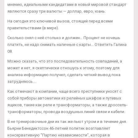
мнению, идеальными кандидатами в новый мировой стандарт
являются сразу три валюты — доллар, евро, юань.
На сегодня это ключевой вызов, стоящий перед всеми
правительствами (в мире).
Сколько снял с неё столько и должен… Процент не хочешь
платить, не надо снимать наличные с карты… Ответить Галина
08.
Можно сказать, что это последовательность совпадений, а
может и нет, я скептически отношусь к этому, поэтому для
анализа информацию получил, сделать четкий вывод пока
затрудняюсь....
Как отмечают в компании, чаще всего преступники уносят с
собой приборы автоматики из релейных шкафов и путевых
ящиков, такие как реле и трансформаторы, а также дроссель-
трансформаторы, провода воздушных линий связи и кабели.
В не тренировочные дни их так же пьют утром и в течение дня.
Бьярни Бенедиктссон 46-летний политик возглавляет
консервативную "Партию независимости", которая в