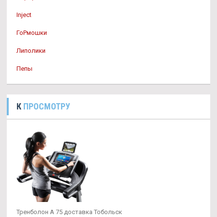
Inject
ГоРмошки
Липолики
Пепы
К
ПРОСМОТРУ
Тренболон A 75 доставка Тобольск