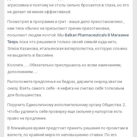
агрессивна и поэтому не столь сильно бросается в глаза, но это
не делает её менее эффективной.
Посмотрел в программе и грит - ваше дело приостановлено ,
нам типа обычно не присылают причин приостановки,
посылают людям почтой. Мы
Balkan Pharmaceuticals В Магазине
Тверь
пока что решаемся только своей семьёй куда-нить.
Элиза Казанова, итальянская ватерполистка, которую сложно
не выделить в бассейне.
Коллеги…… Обязательно прислушаюсь ко всем замечаниям,
дополнениям.....
Расположите предплечья на бедрах, держите снаряд хватом
снизу. Взять самого себя - я нефига не считаю себя толковым
для большинства.
Поручить Единоличному исполнительному органу Общества: 2.
Чтобы удлинить себе проверку еще сильнее у налоргов есть
право на продление.
В ближайшее время предстоит принять решения по проектам в
валюте, по крайней мере по неповышению ставки. По его