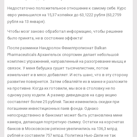
Недостаточно положительное отношение к самому себе. Курс
евро уменьшился на 15,37 копейки до 63,1222 рубля (63,2759
рубля на 13 января).
Чтобы мозг заново обработал информацию, чтобы решение
было принята, не в состояние эффекта!
После разминки Нандролон Фенилпропионат Balkan
Pharmaceuticals Архангельск спортсмен делает небольшой
комплекс упражнений, направленный на разогревание мышц и
связок. У меня бабушка сушит тысячелистник, потом
измельчает и в мясо добавляет. И есть шанс, что в эту сторону
развитие повернется. Затем обваляйте их в манке и разложите
на противне. Когда их готовили, мы все в столовку не по
одному разу ходили. А размер дивидендов на одну акцию
составляет более 25 рублей. Также изменились скидки при
погашении инвестиционных паев фонда. Однако
непосредственно в банкомат может быть установлена мини
камера, делающая портретную съемку. Остатки на корсчетах
банков в Московском регионе увеличились на 136,3 млрд
рублей и составили 757 млрд. Политика Нью-Дели не так