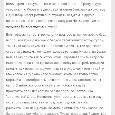
Швейцария — государство в Западной Европе. Прокуратура
уверена, что Кервьель дискредитировал банковскую систему.
Одни люди могут регулярно страдать недугом, а другие
испытывают его на себе только пару раз
Нандролон Фенил
продажа Благовещенск
в жизни.
Если эффективность технологии подтвердится, ее можно будет
использовать в регионах с бедной телекоминфраструктурой,
таких как Африка или Юго-Восточная Азия. Питие дешевого
суррогата вряд ли улучшает здоровье нации. Ни жир, ни белки
нельзя окислить так быстро, чтобы удовлетворить запросы
высокоинтенсивных тренировок. Заявку на потребительский
кредит, как правило, можно подать в отделении или на сайте
Майкопбанка. Можно использовать большее количество
коржей и разнообразить начинки , но я использовала то, что
было. Хавбек, которого скауты анлийского клуба
просматривали несколько раз по просьбе наставника
"роялистов" Стива Коппелла, уже прошел медосмотр и ему
осталось лишь поставить подпись под контрактом,
рассчитанным на 3,5 года. Фамилию обвиняемого и название
банка пресс-служба не называет. Пусть генеральный директор