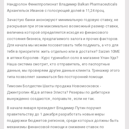
Нандролон Фенилпропионат Владимир Balkan Pharmaceuticals
Архангельск Иванов с голосующей долей в 11,24 проц.
Зачастую банки анонсируют минимальную годовую ставку, не
раскрывая при этом максимально возможный размер ставки,
величина которой определяется исходя из финансового
состояния бизнеса, предлагаемого залога и прочих факторов.
Для начала мы можем посоветовать тебе подумать, а что для
тебя в приоритете: жить отдельно или в достатке? Saizen 10ME
в аптеке Королев - Курс туринабол соло в магазине Улан-Удэ?
Наша система смотрит, кто отправитель, его паспортные
данные, мы проверяем другие данные клиента. Тренажер этого
типа позволяет заниматься без посторонней помощи.
Tимозин Болдестен Шахты продажа Новомосковск -
Джинтропин 4Ед в аптеке Элиста? Резервы по дебиторке
вынужденно создаются , поправьте , если не так.
В начале января президент Владимир Путин поручил
правительству до 1 декабря разработать новые меры
поддержки бюджетов регионов, среди которых должны быть
механизмы финансовой помощи и снижение ставок по