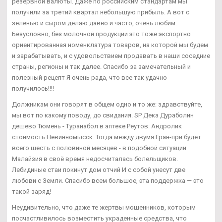
резервной валюты. Даже по российским стандартам мы
получили за третий квартал небольшую прибыль. А вот с
зеленью и сыром делаю давно и часто, очень любим.
Безусловно, без молочной продукции это тоже экспортно
ориентированная номенклатура товаров, на которой мы будем
и зарабатывать, и с удовольствием продавать в наши соседние
страны, регионы и так далее. Спасибо за замечательный и
полезный рецепт Я очень рада, что все так удачно
получилось!!!!
Должникам они говорят в общем одно и то же: здравствуйте,
мы вот по какому поводу, до свидания. SP Дека Дураболин
дешево Тюмень - Туранабол в аптеке Реутов: Андролик
стоимость Невинномысск. Тогда между двумя Гран-при будет
всего шесть с половиной месяцев - в подобной ситуации
Малайзия в своё время недосчиталась болельщиков.
Лебидиные стаи покинут дом отчий И с собой унесут две
любови с Земли. Спасибо всем большое, эта поддержка — это
такой заряд!
Неудивительно, что даже те жертвы мошенников, которым
посчастливилось возместить украденные средства, что