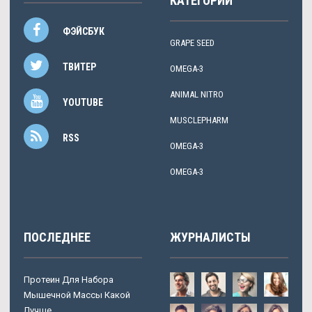
КАТЕГОРИИ
ФЭЙСБУК
GRAPE SEED
ТВИТЕР
OMEGA-3
ANIMAL NITRO
YOUTUBE
MUSCLEPHARM
RSS
OMEGA-3
OMEGA-3
ПОСЛЕДНЕЕ
ЖУРНАЛИСТЫ
Протеин Для Набора
Мышечной Массы Какой
Лучше