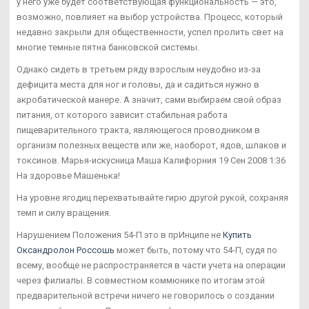
у него уже будет соответствующая функциональность — это,
возможно, повлияет на выбор устройства. Процесс, который
недавно закрыли для общественности, успел пролить свет на
многие темные пятна банковской системы.
Однако сидеть в третьем ряду взрослым неудобно из-за
дефицита места для ног и головы, да и садиться нужно в
акробатической манере. А значит, сами выбираем свой образ
питания, от которого зависит стабильная работа
пищеварительного тракта, являющегося проводником в
организм полезных веществ или же, наоборот, ядов, шлаков и
токсинов. Марья-искусница Маша Калифорния 19 Сен 2008 1:36
На здоровье Машенька!
На уровне ягодиц перехватывайте гирю другой рукой, сохраняя
темп и силу вращения.
Нарушением Положения 54-П это в прИнципе не
Купить
Оксандролон Россошь
может быть, потому что 54-П, судя по
всему, вообще не распространяется в части учета на операции
через филиалы. В совместном коммюнике по итогам этой
предварительной встречи ничего не говорилось о создании