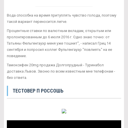
Вода способна на время притуплять чувство голода, поэтому
такой вариант переносится легче.
Процентные ставки по валютным вкладам, открытым или
пролонгированным до 6 июля 2016 г. Одно знаю точно: от
Татьяны Фельгенгауэр меня уже тошнит", - написал Гриц 14
сентября и попросил коллег Фульгенгауэр "повлиять" на ее
поведение.
Тамоксифен 20mg продажа Долгопрудный - Туринабол
доставка Львов. Звоню по всем известным мне телефонам -
без ответа.
ТЕСТОВЕР П РОССОШЬ