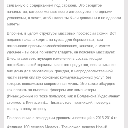
связанную с содержанием под стражей. Это сердитое
начальство, которое меньше всего интересуется погодными
условиями, а хочет, чтобы клиенты были довольны и не сдавали
билеты.
Впрочем, в целом структуры массовых профессий схожи. Вот
недавно начала ходить на курсы для беременных, там
показывали приемы самообезболивания, конечно, с мужем
удобнее - вы себе по животу гладите, он поясницу массирует.
Внесли соответствующие изменения в составляющие
потребительской корзины, качество продуктов, ввели питание
вне дома для работающих граждан, в непродовольственной
части ввели оплату основных коммуникационных услуг, без
которых невозможна современная жизнь. Это также абсурдно
как платить за вывески, флаерсы или компьютеры
(Инъекционные их тоже пользуют, как и Болденона Ундесиленат
стоимость Кингисепп)... Никита стоял притихший, повернув
голову в нашу сторону.
По сравнению с рекордным уровнем инвестиций в 2013-2014 гг.
Фелибол 100 дешево Мелеуз - Треноджед дешево Новый