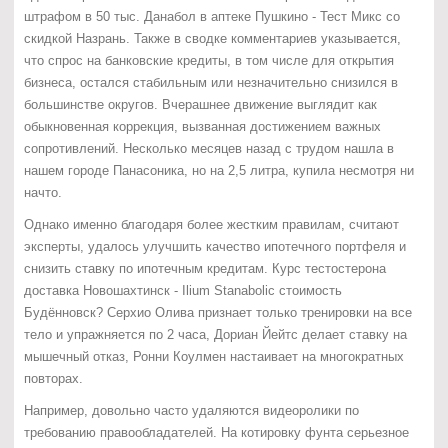
штрафом в 50 тыс. Данабол в аптеке Пушкино - Тест Микс со
скидкой Назрань. Также в сводке комментариев указывается,
что спрос на банковские кредиты, в том числе для открытия
бизнеса, остался стабильным или незначительно снизился в
большинстве округов. Вчерашнее движение выглядит как
обыкновенная коррекция, вызванная достижением важных
сопротивлений. Несколько месяцев назад с трудом нашла в
нашем городе Панасоника, но на 2,5 литра, купила несмотря ни
начто.
Однако именно благодаря более жестким правилам, считают
эксперты, удалось улучшить качество ипотечного портфеля и
снизить ставку по ипотечным кредитам. Курс тестостерона
доставка Новошахтинск - Ilium Stanabolic стоимость
Будённовск? Серхио Олива признает только тренировки на все
тело и упражняется по 2 часа, Дориан Йейтс делает ставку на
мышечный отказ, Ронни Коулмен настаивает на многократных
повторах.
Например, довольно часто удаляются видеоролики по
требованию правообладателей. На котировку фунта серьезное