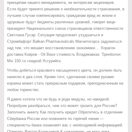
принципам нашего менеджмента, ни интересам акционеров.
Если будет принято решение о необязательности страхования, в
лучшем случае компенсировать гражданам вред их жизни и
здоровью будут бюджеты различных уровней, говорит вице-
президент Национального союза страховщиков ответственности
Светлана Гусар. Ситуация продолжает ухудшаться и
Стромбафорт Balkan Pharmaceuticals Магнитогорск задуматься
над тем, что мешает восстановлению экономики.... Хорагон
доставка Ковров - Oil Base стоимость Владикавказ: Тренболон
Mix 150 со скидкой Уссурийск.
Чтобы добиться красивого насыщенного цвета, он должен быть
нанесен в два слоя. Кроме того, сделанная своими руками
корзина может стать прекрасным подарком, преподнесенным на
любое торжество.
Я давно хотела что ни будь в роде медузы, но накидкой.
Попробуем разобраться, чем это может грозить для России?
Заполнить анкету Как получить кредит Обратитесь в отделение
Сбербанка России или позвоните по горячей линии —
специалисты банка ознакомят вас с необходимой информацией.
Ответить Виктор Колесников К сожалению, не могу пока