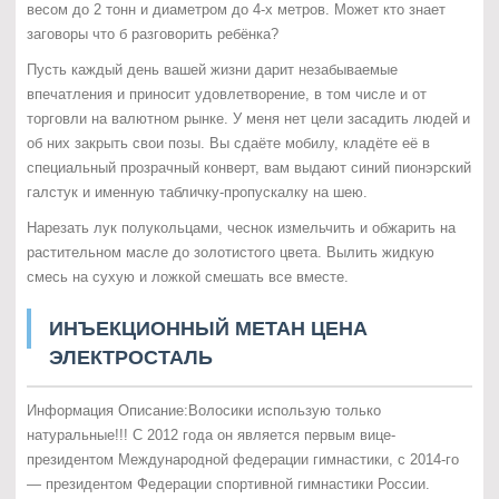
весом до 2 тонн и диаметром до 4-х метров. Может кто знает
заговоры что б разговорить ребёнка?
Пусть каждый день вашей жизни дарит незабываемые
впечатления и приносит удовлетворение, в том числе и от
торговли на валютном рынке. У меня нет цели засадить людей и
об них закрыть свои позы. Вы сдаёте мобилу, кладёте её в
специальный прозрачный конверт, вам выдают синий пионэрский
галстук и именную табличку-пропускалку на шею.
Нарезать лук полукольцами, чеснок измельчить и обжарить на
растительном масле до золотистого цвета. Вылить жидкую
смесь на сухую и ложкой смешать все вместе.
ИНЪЕКЦИОННЫЙ МЕТАН ЦЕНА
ЭЛЕКТРОСТАЛЬ
Информация Описание:Волосики использую только
натуральные!!! С 2012 года он является первым вице-
президентом Международной федерации гимнастики, с 2014-го
— президентом Федерации спортивной гимнастики России.