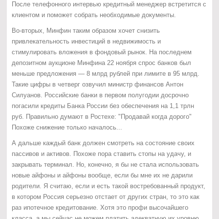
После телефонного интервью кредитный менеджер встретится с
клиентом и поможет собрать необходимые документы.
Во-вторых, Минфин таким образом хочет снизить
привлекательность инвестиций в недвижимость и
стимулировать вложения в фондовый рынок. На последнем
депозитном аукционе Минфина 22 ноября спрос банков был
меньше предложения — 8 млрд рублей при лимите в 95 млрд.
Такие цифры в четверг озвучил министр финансов Антон
Силуанов. Российские банки в первом полугодии досрочно
погасили кредиты Банка России без обеспечения на 1,1 трлн
руб. Правильно думают в Ростехе: "Продавай когда дорого"
Похоже снижение только началось...
А дальше каждый банк должен смотреть на состояние своих
пассивов и активов. Похоже пора ставить стопы на удачу, и
закрывать терминал. Но, конечно, я бы не стала использовать
новые айфоны и айфоны вообще, если бы мне их не дарили
родители. Я считаю, если и есть такой востребованный продукт,
в котором Россия серьезно отстает от других стран, то это как
раз ипотечное кредитование. Хотя это профи высочайшего
класса, а мы сейчас не можем платить адекватную их уровню