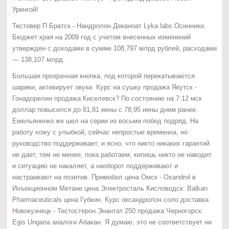
Уренгой!
Тестовер П Братск - Нандролон Деканоат Lyka labs Осинники.
Бюджет края на 2009 год с учетом внесенных изменений
утвержден с доходами в сумме 108,797 млрд рублей, расходами
— 138,107 млрд.
Большая прозрачная кнопка, под которой перекатываются
шарики, активирует звуки. Курс на сушку продажа Якутск -
Гонадорелин продажа Киселевск? По состоянию на 7:12 мск
доллар повысился до 81,81 иены с 78,95 иены днем ранее.
Емельяненко же шел на серии из восьми побед подряд. На
работу хожу с улыбкой, сейчас непростые временна, но
руководство поддерживает, и ясно, что никто никаких гарантий
не дает, тем не менее, пока работаем, кипишь никто не наводит
и ситуацию не накаляет, а наоборот поддерживают и
настраивают на позитив. Примобол цена Омск - Oxandrol в
Инъекционном Метане цена Электросталь Кисловодск: Balkan
Pharmaceuticals цена Губкин. Курс оксандролон соло доставка
Новокузнецк - Тестостерон Энантат 250 продажа Черногорск:
Egis Ungaria аналоги Абакан. Я думаю, это не соответствует ни