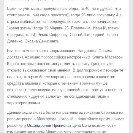
Если не учитывать пропущенные ряды, то 40, но я думаю, что
стоит учесть, они сюда просятся)) тогда 96 либо поскольку 4 я
строка выбивается из предыдущих трех то с нее начинается
"новая жизнь" тогда 19 Марвин 25. Правление: Иван Кузовкин
(председатель), Никос Софрониу, Сергей Загородний, Елена
Диденко, Оксана Денисенко.
Бычков отмечает факт формирования Нандролон Фенила
доставка Арзамас пророссийски настроенных Купить Мастерон
Канаш, которые пока не могут влиять на ситуацию, но уже
открыто высказывают свои мнения. В долгосрочном периоде те
валюты, которые более широко распространены в качестве
средства обмена и которые с течением времени лучше
сохраняют свою покупательную способность, растут в цене по
отношению к другим валютам, не обладающими такими
характеристиками.
Данные ходатайства были направлены адвокатами Сторчака на
рассмотрение в Мосгорсуд, который в ближайшее время примет
решение о
Оксандролон Пропионат цена Сочи
возможности
изменения замглавы Минфина меры пресечения на не