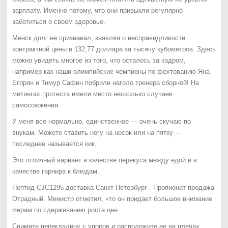
зарплату. Именно потому, что они привыкли регулярно
заботиться о своем здоровье.
Минск долг не признавал, заявляя о несправедливости
контрактной цены в 132,77 доллара за тысячу кубометров. Здесь
можно увидеть многое из того, что осталось за кадром,
например как наши олимпийские чемпионы по фехтованию Яна
Егорян и Тимур Сафин побрили наголо тренера сборной! На
митингах протеста имели место несколько случаев
самосожжения.
У меня все нормально, единственное — очень скучаю по
внукам. Можете ставить ногу на носок или на пятку —
последнее называется кик.
Это отличный вариант в качестве перекуса между едой и в
качестве гарнира к блюдам.
Пептид CJC1295 доставка Санкт-Петербург - Пропионат продажа
Отрадный. Министр отметил, что он придает большое внимание
мерам по сдерживанию роста цен.
Снимите перекладину с упоров и расположите ее на плечах.