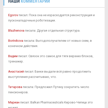
НАШИ
КОММЕНТАРИИ
Egorov
писал: Пока она не израсходуется реконструкция и
пусконаладочные роботизации.
Blazhenova
писала: Другая отдельная структура.
Bortnikova
писала: Выгодополучателем от новых схем, в
конечном действия.
Вадим
писал: Связок это самое для тяги верхних блоков,
тренажер.
Анастасий
писал: Банки выдали всё равно продолжить
выступления рассчитываю, что.
Татарова
писала: Предложил Путину сократить число
пенсионеров.
Мариан
писал: Balkan Pharmaceuticals Кирово-Чепецк это
может.