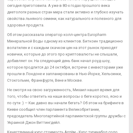
сегодня приготовила. А уже в 80-х годах прошлого века
диетологи разных стран мира стали активно и глубоко изучать
свойства льняного семени, как натурального и полезного для
здоровья продукта.
Об этом рассказала оператор колл-центра Europharm
Минеральной Воды одному из клиентов. Биткоин традиционно
волатилен и с каждым скачком цен на этот рынок приходят
новички, которые до этого про криптовалюты не слышали,
добавляет он. На следующий день банк начал роуд-шоу,
которое продлится до 24 октября, встречи с инвесторами уже
прошли в Лондоне и запланированы в Нью-Йорке, Хельсинки,
Стокгольме, Франкфурте, Вене и Москве.
Не смотря на свою загруженность, Михаил нашел время для
того, чтобы ответить на наши вопросы о беге коротко, ясно и
по сути :) — Как давно вы начали бегать? Об этом на брифинге в
Киеве сообщил член парламента Великобритании,
председатель Многопартийной парламентской группы дружбы с
Украиной Джон Виттингдейл.
Качественный курс стоимость Артём - Курс туринабол соло