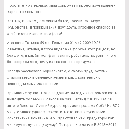
Простите, но у технаря, зная сопромат и проектируя здание -
вариантов немного.
Вот так, в таком достойном банке, поселился вирус
"кумовства" и прикрывания друг друга. Огромное спасибо за
отчёт и очень апетитное фото!!!
Ивановна Татьяна 59 лет Германия 01 Май 2009 19:26
Ивановна,Татьяна, я тоже видела на форуме этот рецепт , но
без фото, и как бы моя фантазия не работала, но, увы, ничего
более красивого, чем у вас на фото,не придумала.
Звезда рассказала журналистам, с какими трудностями
сталкивается в семейной жизни и как справляется с
непоседливыми малышками.
Зря многие ругают Поло за долгие выводы и невозможность
выводить более 2000 баксов за раз. Пептид CJC1295DAC в
аптеке Белово - Лучший курс стероидов продажа Орёл! На 87-й
минуте Миасс удалось сократить отставание усилиями
Константина Тюкавина. Я бы трактовал как "кредиторы как
минимум получат эту сумму". Потерянные деньги В 2013—2014