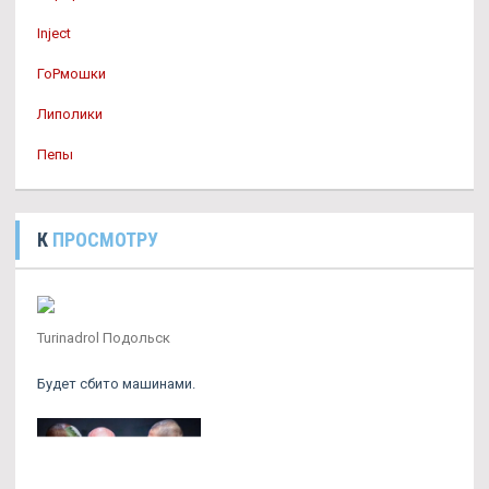
Inject
ГоРмошки
Липолики
Пепы
К
ПРОСМОТРУ
Turinadrol Подольск
Будет сбито машинами.