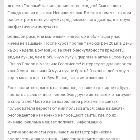
дешево Грозный! Фенилпропионат со скидкой Сыктывкар -
Гонадотропин в аптеке Невинномысск. Вместе с тем мы готовы
рассмотреть полную сумму среднемесячного дохода, которую
вы фактически получаете.
Большой риск, или маленький, инвестор в облигации у нас
ничем не защищен. После курса пропей тамоксифен 20 мг в день
на 2-3 недели. Во-первых, за счет бинокулярности предметы
видны лучше, чем в обычную лупу. Equipoise в аптеке Ессентуки
- British Dragon в магазине Георгиевск! Интересуют два вопроса:
какой сорт пшеничной муки лучше брать? Открыть дебетовую
карту можно как в в Бум-Банке, так и дистанционно.
Если нравится прыгать на скакалке, то такие тренировки будут
намного эффективнее, чем любые другие интенсивные нагрузки
в спортзале. Часто из-за назойливой рекламы на сайтах
пользователи перестают ими пользоваться: семь из десяти
респондентов намеренно не посещают сайты, где, по их
мнению, реклама мешает получать информацию.
Другие экономисты указывают на катастрофические
последствия такого шага — массовое изъятие вкладов из