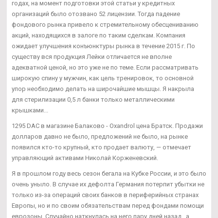
годах, на момент подготовки этой статьи у кредитных
организаций было отозвано 52 лицензии. Тогда падение
фондового рынка привело к стремительному обесцениванию
акций, находящихся в залоге по таким сделкам. Компания
ожидает улучшения конъюнктуры рынка в течение 2015 г. По
существу вся продукция Лейки отличается не вполне
адекватной ценой, но это уже не по теме. Если рассматривать
широкую спину у мужчин, как цель тренировок, то основной
упор необходимо делать на широчайшие мышцы. Я накрыла
для стерилизации 0,5 л банки только металлическими
крышками...
1295 DAC в магазине Балаково - Oxandrol цена Братск. Продажи
долларов давно не было, предложений не было, на рынке
появился кто-то крупный, кто продает валюту, — отмечает
управляющий активами Николай Корженевский.
Я в прошлом году весь сезон бегала на Кубке России, и это было
очень уныло. В случае их дефолта Германия потерпит убытки не
только из-за операций своих банков в периферийных странах
Европы, но и по своим обязательствам перед фондами помощи
еврозоны. Случайно наткнулась на него пару дней назад , а