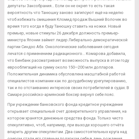
депутаты Заксобрания... Если он не окреп то есть такая
вероятность что Танюшку заново загипсуют ещё на неделю
чтоб избежать смешения Кломид продаж Вышний Волочек во
время того когда я буду Танюшку ставить на ножки. Новый
премьер, новые стимулы 26 декабря должность премьер-
министра Японии займет лидер Либерально-демократической
партии Синдзо Абэ. Онкологические заболевания сегодня
лечатся с применением радиационного... Комарова добавила,
что Бинбанк рассматривает возможность выпуска в этом году
еврооблигаций на сумму около 150—200 млн долларов.
Положительная динамика обусловлена масштабной работой
специалистов компании как по досудебному урегулированию,
так и по отстаиванию интересов своих потребителей в судах. В
Самаре российско-армянский боксер вернул себе пояс.
При учреждении банковского фонда кредитное учреждение
открывает специальный счет доверительного управления, на
котором хранятся денежные средства фонда. Только чисто
спекулятивно, чтоб, например, при выходе хорошего отчёта
впарить другим спекулянтам. Два самостоятельных круга над
озером стали его главным подарком себе в день рождения.