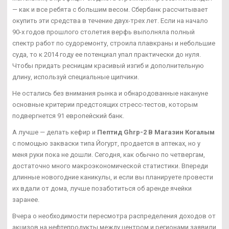
— как и все ребята с большим весом. Сбербанк рассчитывает
окупить эти средства в течение двух-трех лет. Если на начало
90-х годов прошлого столетия верфь выполняла полный
спектр работ по судоремонту, строила плавкраны и небольшие
суда, то к 2014 году ее потенциал упал практически до нуля.
Чтобы придать ресницам красивый изгиб и дополнительную
длину, используй специальные щипчики.
Не остались без внимания рынка и обнародованные накануне
основные критерии предстоящих стресс-тестов, которым
подвергнется 91 европейский банк.
А лучше — делать кефир и
Пептид Ghrp-2 В Магазин Когалым
с помощью закваски типа Йогурт, продается в аптеках, но у
меня руки пока не дошли. Сегодня, как обычно по четвергам,
достаточно много макроэкономической статистики. Впереди
длинные новогодние каникулы, и если вы планируете провести
их вдали от дома, лучше позаботиться об аренде ячейки
заранее.
Вчера о необходимости пересмотра распределения доходов от
акцизов на нефтепродукты между центром и регионами заявили