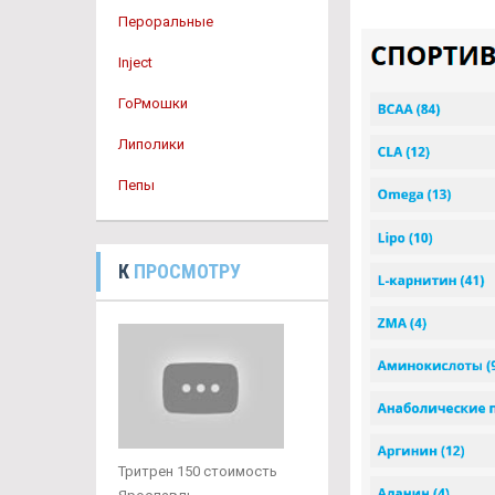
Пероральные
Inject
ГоРмошки
Липолики
Пепы
К
ПРОСМОТРУ
Тритрен 150 стоимость