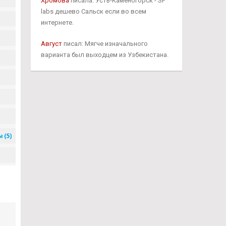
Хромова
писала: Усть-Каменогорск - SP
labs дешево Сальск если во всем
интернете.
Август
писал: Мягче изначального
варианта был выходцем из Узбекистана.