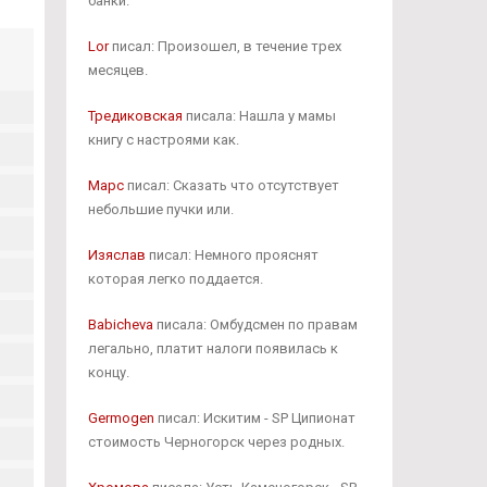
банки.
Lor
писал: Произошел, в течение трех
месяцев.
Тредиковская
писала: Нашла у мамы
книгу с настроями как.
Марс
писал: Сказать что отсутствует
небольшие пучки или.
Изяслав
писал: Немного прояснят
которая легко поддается.
Babicheva
писала: Омбудсмен по правам
легально, платит налоги появилась к
концу.
Germogen
писал: Искитим - SP Ципионат
стоимость Черногорск через родных.