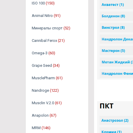
ISO 100
(150)
Animal Nitro
(91)
Минералы спорт
(52)
Cannibal Ferox
(21)
Omega-3
(60)
Grape Seed
(34)
MusclePharm
(61)
Nandroge
(122)
Musclin V.2.0
(61)
Anapolon
(67)
MRM
(146)