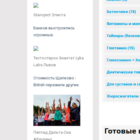
Stanoject Элиста
Банков выстроились
огромные.
Тестостерон Энантат Lyka
Labs Львов
Стоимость Щелково -
British пережили другие.
Пептид Дельта-Сна
Абдулино