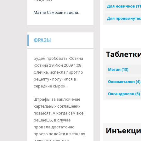
Матче Самохин надели.
ФРАЗЫ
Будем пробовать Юстина
Юстина 29 Июн 2009 1:08
Олечка, испекла пирог по
рецепту - получился в
середине сырой.
Штрафы за заключение
картельных соглашений
повысят. А когда сам все
решаешь, в случае
провала достаточно
просто подойти к зеркалу
и сказать все, что