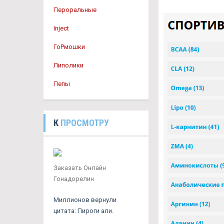
Пероральные
Inject
ГоРмошки
Липолики
Пепы
К
ПРОСМОТРУ
Заказать Онлайн
Гонадорелин
Миллионов вернули
цитата: Пироги али.