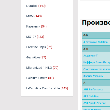
Durabol
(140)
MRM
(140)
Картинин
(54)
MX197
(133)
Creatine Caps
(32)
Фелибол
(87)
Micronized 1 KILO
(70)
Calcium Citrate
(31)
L-Carnitine Comfortable
(145)