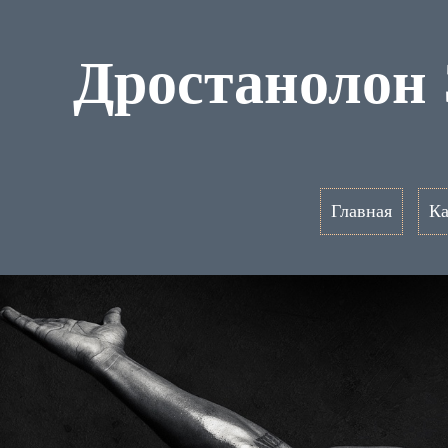
Дростанолон 
Главная
Ка