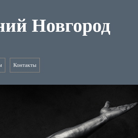
ний Новгород
м
Контакты