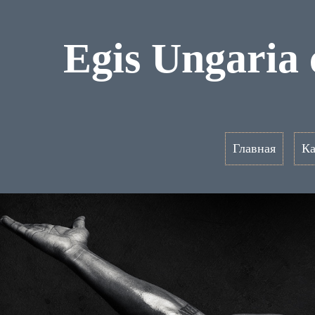
Egis Ungari
Главная
Ка