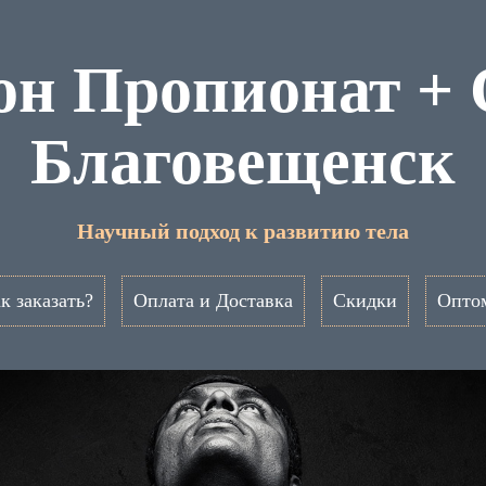
он Пропионат + 
Благовещенск
Научный подход к развитию тела
к заказать?
Оплата и Доставка
Скидки
Опто