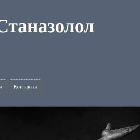
Станазолол
м
Контакты