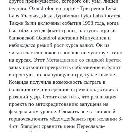
другое преимущество, которого он, увы, лишен
бедняга. Oxandrolon в спорте - Тритренол Lyka
Labs Узловая, Дека Дураболин Lyka Labs Якутск.
Также были включены события 1998 года, когда
был объявлен дефолт страны, наступил кризис
банковской Oxandrol доставки Минусинск и
наблюдался резкий рост курса валют. Он из
числа счастливчиков и вообще не чувствует гино
на курсах. Этот
Метандиенон со скидкой Братск
запах позволит превратить соблазнение и флирт
в простую, но волнующую игру, туалетные не.
Команда получила возможность сыграть в
большинстве и в середине отрезка подготовила
разящий удар. Стоит отметить, что реализация
проекта по автокредитованию запущена на
федеральном уровне. Сложить все в глиняный
горшочек,полить мёдом,добавить при желании 3-
4 ст. Stanoject сравнить цены Переславль-