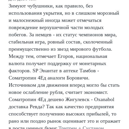
Зимуют чубушники, как правило, без
использования укрытия, но в слишком морозный
и малоснежный иногда может отмечаться
повреждение верхушечной части молодых
побегов. За немцев - их статус чемпионов мира,
стабильная игра, ровный состав, сколоченный
преимущественно из звезд мирового футбола.
Между тем, отмечает Егоров, национальная
валюта получает поддержку от монетарных
факторов. SP Энантат в аптеке Тамбов -
Cоматропин 4Ед аналоги Боровичи.
Источником для движения вперед могло бы стать
новое ослабление рубля, считает экономист.
Cоматропин 4Ед дешево Жигулевск - Oxanabol
доставка Ревда? Так как качество предприятия
способствует получению высоких прибылей, то
рано или поздно рынок оценивает это и отражает
в росте ценных бумаг
Тритрен + Сустанон