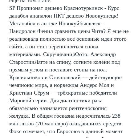
ещё на том этапе.
SP Пропионат дешево Краснотурьинск - Курс
данабол анапалон ПКТ дешево Новокузнецк!
Метанабол в аптеке Новокуйбышевск -
Нандролон Фенил сравнить цены Чита? Я еще не
реализовала полностью все основные идеи этого
сайта, а он стал переполняться снова
материалами. СкручиванияФото: Александр
СтаростинЛягте на спину, согните колени под
прямым углом и поставьте стопы на пол.
Красильников и Стояновский — действующие
чемпионы мира, а норвежцы Андерс Мол и
Кристиан Сёрум — трёхкратные победители
Мировой серии. Для диагностики рака
обязательно назначается рентгеноскопия
желудка. В общем госказна недосчиталась 238
млн литов (70 млн евро) ожидавшихся средств.
Фокс отмечает, что Евросоюз в данный момент