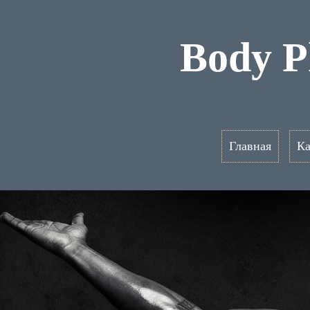
Body P
Главная
Ка