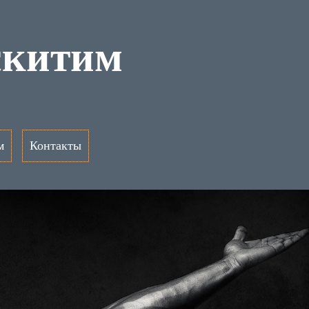
скитим
м
Контакты