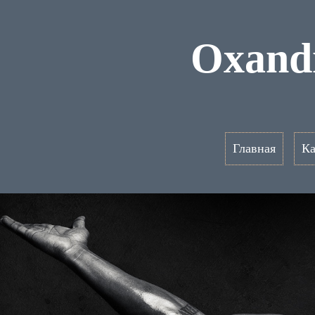
Oxand
Главная
Ка