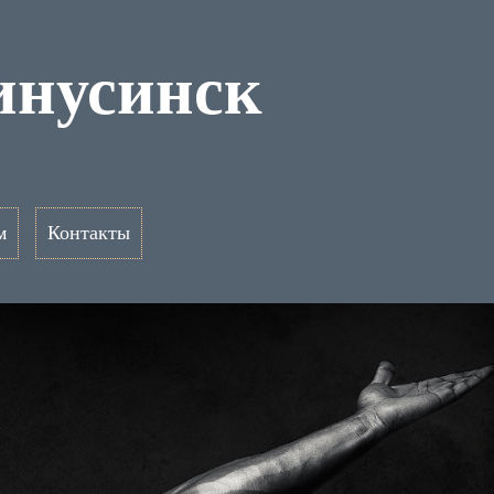
инусинск
м
Контакты