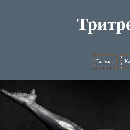
Тритре
Главная
Ка