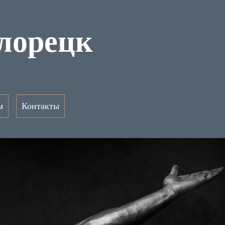
елорецк
м
Контакты