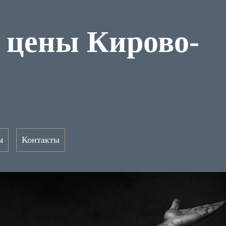
 цены Кирово-
м
Контакты